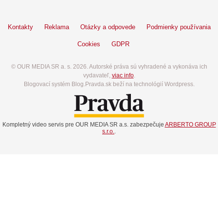
Kontakty
Reklama
Otázky a odpovede
Podmienky používania
Cookies
GDPR
© OUR MEDIA SR a. s. 2026. Autorské práva sú vyhradené a vykonáva ich
vydavateľ,
viac info
.
Blogovací systém Blog.Pravda.sk beží na technológií Wordpress.
Kompletný video servis pre OUR MEDIA SR a.s. zabezpečuje
ARBERTO GROUP
s.r.o.
.