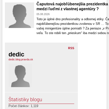
Čaputová najobľúbenejšia prezidentka
medzi ľuďmi z vlastnej agentúry ?
05.08.2026
Toto je úplné dno profesionality a odbornej etiky. 
najobľúbenejšou prezidentkou zvolenou v SR … To č
vašej minigentúre úplne pomiatli ? Za peniaze „v Pr
veľa. To ste robili ten „prieskum“ iba medzi sebou n
RSS
dedic
dedic.blog.pravda.sk
Štatistiky blogu
Počet článkov: 1,119