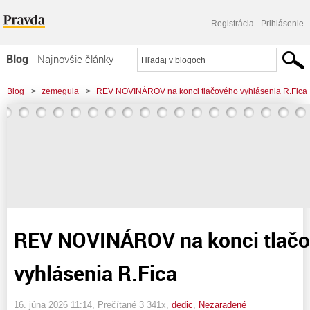
Registrácia
Prihlásenie
Blog
Najnovšie články
Najčítanejšie články
Blog
>
zemegula
>
REV NOVINÁROV na konci tlačového vyhlásenia R.Fica
Najkomentovanejšie články
Zoznam blogov
Komerčné blogy
REV NOVINÁROV na konci tlač
vyhlásenia R.Fica
16. júna 2026 11:14
, Prečítané 3 341x,
dedic
,
Nezaradené