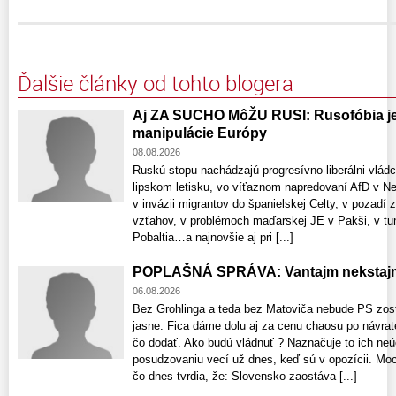
Ďalšie články od tohto blogera
Aj ZA SUCHO MôŽU RUSI: Rusofóbia je 
manipulácie Európy
08.08.2026
Ruskú stopu nachádzajú progresívno-liberálni vlád
lipskom letisku, vo víťaznom napredovaní AfD v 
v invázii migrantov do španielskej Celty, v pozadí 
vzťahov, v problémoch maďarskej JE v Pakši, v tun
Pobaltia…a najnovšie aj pri [...]
POPLAŠNÁ SPRÁVA: Vantajm nekstajm
06.08.2026
Bez Grohlinga a teda bez Matoviča nebude PS zost
jasne: Fica dáme dolu aj za cenu chaosu po návrat
čo dodať. Ako budú vládnuť ? Naznačuje to ich neú
posudzovaniu vecí už dnes, keď sú v opozícii. Moci
čo dnes tvrdia, že: Slovensko zaostáva [...]