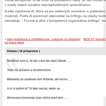
musia akceptovať. A nie revať za predsedom vlády SR ako ufúľaní 
z osady našich sociálne neprispôsobených spoluobčanov.
A ešte vyjadrenie AI, ktorá sa pre niektorých novinárov a publicist
múdrosti. Podľa AI povinnosť odpovedať na brífingu na otázky noviná
neexistuje. “ Formát je plne v kompetencii organizátora brífingu“ re
«
Bajo-Holečková a Uhrík/Mazurek : uvádzam ich táraninky
INDICKÝ premiér
na pravú mieru
Debata ( 18 príspevkov )
Nevšimol som si, že ide o dva dni starý článok... ...
Teda nie súčasne a donekonečna. ...
Málokedy sa zastávam don Roberta, ale trochu... ...
A co si potom ty? Si taky naozaj, alebo sa... ...
Birmovany komunista zase zdrhol pred tými ... ...