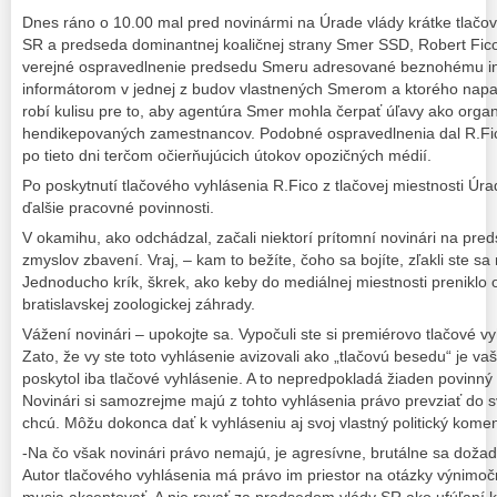
Dnes ráno o 10.00 mal pred novinármi na Úrade vlády krátke tlačo
SR a predseda dominantnej koaličnej strany Smer SSD, Robert Fic
verejné ospravedlnenie predsedu Smeru adresované beznohému inva
informátorom v jednej z budov vlastnených Smerom a ktorého napadli
robí kulisu pre to, aby agentúra Smer mohla čerpať úľavy ako org
hendikepovaných zamestnancov. Podobné ospravedlnenia dal R.Fic
po tieto dni terčom očierňujúcich útokov opozičných médií.
Po poskytnutí tlačového vyhlásenia R.Fico z tlačovej miestnosti Úrad
ďalšie pracovné povinnosti.
V okamihu, ako odchádzal, začali niektorí prítomní novinári na pred
zmyslov zbavení. Vraj, – kam to bežíte, čoho sa bojíte, zľakli ste s
Jednoducho krík, škrek, ako keby do mediálnej miestnosti preniklo 
bratislavskej zoologickej záhrady.
Vážení novinári – upokojte sa. Vypočuli ste si premiérovo tlačové vy
Zato, že vy ste toto vyhlásenie avizovali ako „tlačovú besedu“ je v
poskytol iba tlačové vyhlásenie. A to nepredpokladá žiaden povinný 
Novinári si samozrejme majú z tohto vyhlásenia právo prevziať do s
chcú. Môžu dokonca dať k vyhláseniu aj svoj vlastný politický koment
-Na čo však novinári právo nemajú, je agresívne, brutálne sa doža
Autor tlačového vyhlásenia má právo im priestor na otázky výnimočn