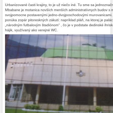
Urbanizované časti krajiny, to je už niečo iné. Tu sme sa jednoznačne
Mbabane je motanica novších menších administratívnych budov s n
svojpomocne postavenými jedno-dvojposchodovými murovanicami.
ponúka zopár pitoreskných zákutí: napríklad pláň, na ktorej je palác
„národným futbalovým štadiónom“ , čo je v podstate dedinské ihrisk
hájik, využívaný ako verejné WC.