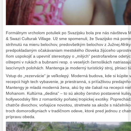
Formálnym vrcholom potuliek po Svazijsku bola pre nás návš
& Swazi Culturak Village. Už sme spomenuli, že Svazijsko má pomer
strihnutú na mieru belochov, predovšetkým belochov z Južnej Afriky
predpokladaným očakávaniam mestského človeka žijúceho uprostred 
ňom uspokojiť a upevniť stereotypy o „milých“ pestrofarebne odetý
oštepmi v rukách a bubnami resp. o veselých černoškách natriasaj
lascívnych polohách. Mantenga je moderný turistický stroj, plniaci 
Vstup do „rezervácie“ je veľkolepý. Moderná budova, kde si kúpite 
recepcii high tech vybavenie, je priestranná, s príťažlivou predajn
Mantengy je mladá moderná žena, akú by ste čakali na recepcii nie
Mohanom. Kultúrna „dedina“ – to sú akoby čerstvo postavené kulisy
hollywoodsky film z romanticky poňatej tropickej exotiky. Poprechá
chatrče divochov, voňajúce novotou, stretnete sa akože s náčelník
troch domorodkyniach v tradičnom odeve, ktoré pred jednou z chatrčí
prípravu obeda.