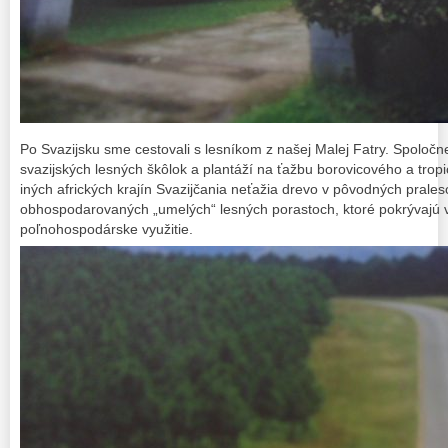
Po Svazijsku sme cestovali s lesníkom z našej Malej Fatry. Spoloč
svazijských lesných škôlok a plantáží na ťažbu borovicového a trop
iných afrických krajín Svazijčania neťažia drevo v pôvodných prales
obhospodarovaných „umelých“ lesných porastoch, ktoré pokrývajú 
poľnohospodárske využitie.