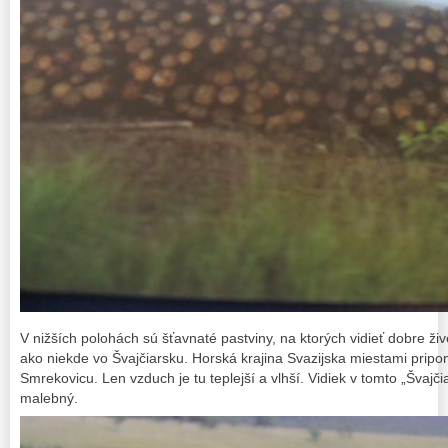
V nižších polohách sú šťavnaté pastviny, na ktorých vidieť dobre ž
ako niekde vo Švajčiarsku. Horská krajina Svazijska miestami prip
Smrekovicu. Len vzduch je tu teplejší a vlhší. Vidiek v tomto „Švajči
malebný.