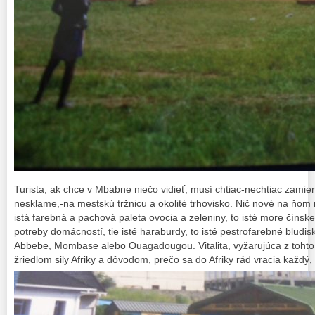
Turista, ak chce v Mbabne niečo vidieť, musí chtiac-nechtiac zamieri
nesklame,-na mestskú tržnicu a okolité trhovisko. Nič nové na ňom ne
istá farebná a pachová paleta ovocia a zeleniny, to isté more čínsk
potreby domácností, tie isté haraburdy, to isté pestrofarebné bludis
Abbebe, Mombase alebo Ouagadougou. Vitalita, vyžarujúca z tohto 
žriedlom sily Afriky a dôvodom, prečo sa do Afriky rád vracia každý, 