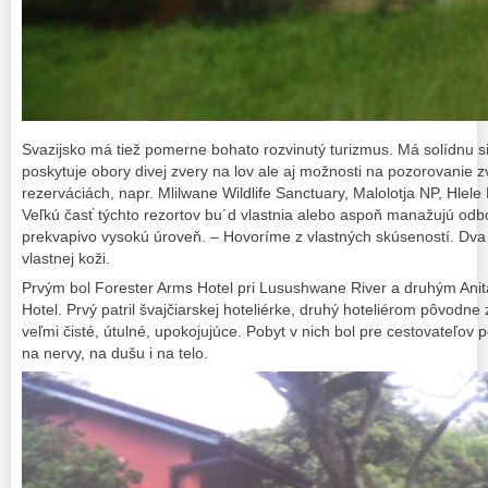
Svazijsko má tiež pomerne bohato rozvinutý turizmus. Má solídnu si
poskytuje obory divej zvery na lov ale aj možnosti na pozorovanie 
rezerváciách, napr. Mlilwane Wildlife Sanctuary, Malolotja NP, Hlel
Veľkú časť týchto rezortov bu´d vlastnia alebo aspoň manažujú odbo
prekvapivo vysokú úroveň. – Hovoríme z vlastných skúseností. Dva 
vlastnej koži.
Prvým bol Forester Arms Hotel pri Lusushwane River a druhým Anit
Hotel. Prvý patril švajčiarskej hoteliérke, druhý hoteliérom pôvodne z
veľmi čisté, útulné, upokojujúce. Pobyt v nich bol pre cestovateľo
na nervy, na dušu i na telo.