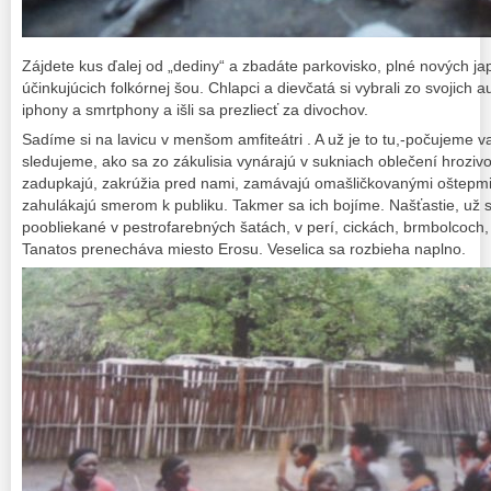
Zájdete kus ďalej od „dediny“ a zbadáte parkovisko, plné nových ja
účinkujúcich folkórnej šou. Chlapci a dievčatá si vybrali zo svojich au
iphony a smrtphony a išli sa prezliecť za divochov.
Sadíme si na lavicu v menšom amfiteátri . A už je to tu,-počujeme 
sledujeme, ako sa zo zákulisia vynárajú v sukniach oblečení hrozivo 
zadupkajú, zakrúžia pred nami, zamávajú omašličkovanými oštepmi 
zahulákajú smerom k publiku. Takmer sa ich bojíme. Našťastie, už 
poobliekané v pestrofarebných šatách, v perí, cickách, brmbolcoch,
Tanatos prenecháva miesto Erosu. Veselica sa rozbieha naplno.