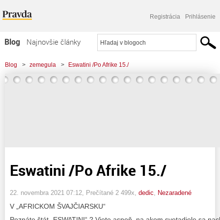
Registrácia
Prihlásenie
Blog
Najnovšie články
Najčítanejšie články
Blog
>
zemegula
>
Eswatini /Po Afrike 15./
Najkomentovanejšie články
Zoznam blogov
Komerčné blogy
Eswatini /Po Afrike 15./
22. novembra 2021 07:12
, Prečítané 2 499x,
dedic
,
Nezaradené
V „AFRICKOM ŠVAJČIARSKU“
Poznáte štát „ESWATINI“ ? Viete aspoň, na akom svetadiele sa nach