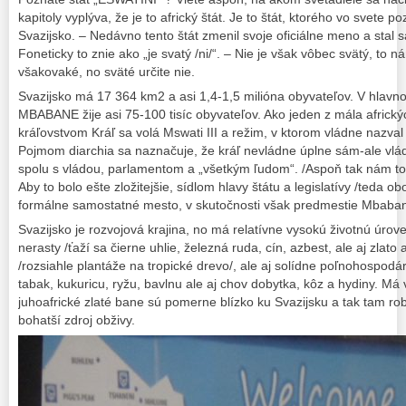
kapitoly vyplýva, že je to africký štát. Je to štát, ktorého vo svete 
Svazijsko. – Nedávno tento štát zmenil svoje oficiálne meno a stal s
Foneticky to znie ako „je svatý /ni/“. – Nie je však vôbec svätý, to n
všakovaké, no sväté určite nie.
Svazijsko má 17 364 km2 a asi 1,4-1,5 milióna obyvateľov. V hla
MBABANE žije asi 75-100 tisíc obyvateľov. Ako jeden z mála africkýc
kráľovstvom Kráľ sa volá Mswati III a režim, v ktorom vládne nazval 
Pojmom diarchia sa naznačuje, že kráľ nevládne úplne sám-ale vlá
spolu s vládou, parlamentom a „všetkým ľudom“. /Aspoň tak nám to v
Aby to bolo ešte zložitejšie, sídlom hlavy štátu a legislatívy /teda 
formálne samostatné mesto, v skutočnosti však predmestie Mbaba
Svazijsko je rozvojová krajina, no má relatívne vysokú životnú úrov
nerasty /ťaží sa čierne uhlie, železná ruda, cín, azbest, ale aj zlat
/rozsiahle plantáže na tropické drevo/, ale aj solídne poľnohospodárs
tabak, kukuricu, ryžu, bavlnu ale aj chov dobytka, kôz a hydiny. Má 
juhoafrické zlaté bane sú pomerne blízko ku Svazijsku a tak tam robí
bohatší zdroj obživy.