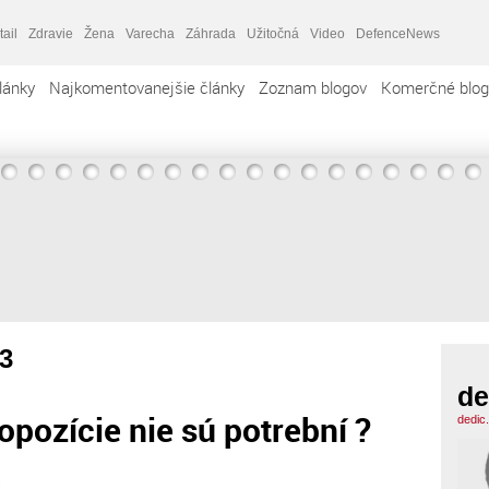
tail
Zdravie
Žena
Varecha
Záhrada
Užitočná
Video
DefenceNews
lánky
Najkomentovanejšie články
Zoznam blogov
Komerčné blog
3
de
opozície nie sú potrební ?
dedic
c