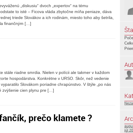
evyváženú „diskusiu“ dvoch „expertov“ na tému
podstate to isté – Ficova vláda zbytočne míňa peniaze, dáva
trednej triede Slovákov a ich rodinám, miesto toho aby šetrila,
ala finančným […]
Šta
Poče
Celk
Prie
Aut
c
šte stále riadne smrdia. Nielen v polícii ale takmer v každom
ezorte hospodárstva. Konkrétne v URSO. Skôr, než vedenie
vyparatilo Slovákom poriadne chrapúnstvo. V štýle „po nás
é zvýšenie cien plynu pre […]
Kat
Neza
efančík, prečo klamete ?
Arc
augu
júl 2
c