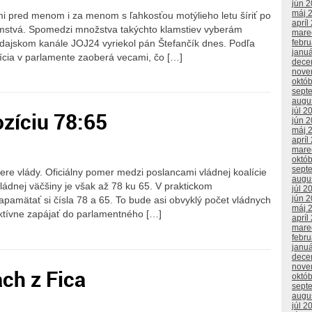
jún 
máj 
lmi pred menom i za menom s ľahkosťou motýlieho letu šíriť po
apríl
mstvá. Spomedzi množstva takýchto klamstiev vyberám
mare
odajskom kanále JOJ24 vyriekol pán Štefančík dnes. Podľa
febr
janu
ícia v parlamente zaoberá vecami, čo […]
dece
nove
októ
sept
augu
júl 2
ozíciu 78:65
jún 
máj 
apríl
mare
c
októ
sept
ere vlády. Oficiálny pomer medzi poslancami vládnej koalície
augu
vládnej väčšiny je však až 78 ku 65. V praktickom
júl 2
jún 
pamätať si čísla 78 a 65. To bude asi obvyklý počet vládnych
máj 
aktívne zapájať do parlamentného […]
apríl
mare
febr
janu
dece
nove
ach z Fica
októ
sept
augu
júl 2
c