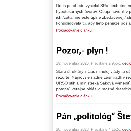
Dnes po obede vysielal SRo nechutne n
hypotekárnych úverov. Obaja hovorili v 
ich /zatiaľ nie ešte úplne zbedačenej / s
konsolidovala t.j. aby tieto peniaze posl
Pokračovanie článku
Pozor,- plyn !
29. novembra 2023, Prečítané 2 965x,
dedi
Staré štruktúry z čias minulej vlády tu e
rezorte. Najnovšie riadne zasmradli v r
URSO stihla ministerka Saková vymeniť, 
potopa“ verejne ohlásilo možné drastick
Pokračovanie článku
Pán „politológ“ Št
28. novembra 2023, Prečítané 4 162x,
dedi