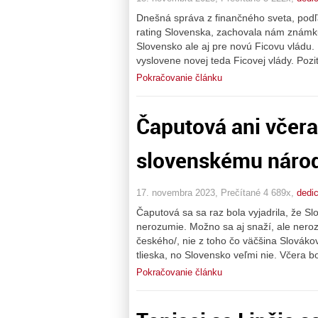
Dnešná správa z finančného sveta, podľ
rating Slovenska, zachovala nám známku
Slovensko ale aj pre novú Ficovu vládu.
vyslovene novej teda Ficovej vlády. Poz
Pokračovanie článku
Čaputová ani včer
slovenskému náro
17. novembra 2023, Prečítané 4 689x,
dedi
Čaputová sa sa raz bola vyjadrila, že S
nerozumie. Možno sa aj snaží, ale neroz
českého/, nie z toho čo väčšina Slovákov
tlieska, no Slovensko veľmi nie. Včera b
Pokračovanie článku