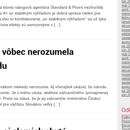
jún 
máj 
a ktorej ratingová agentúra Standard & Poors nezhoršila
apríl
 A+ so stabilným výhľadom je dobrá správa nielen pre
mare
febr
 Lebo to konštatovanie „so stabilným výhľadom“ sa už týka
janu
itívne efekty sú samozrejme v […]
dece
nove
októ
sept
augu
júl 2
a vôbec nerozumela
jún 
máj 
apríl
du
mare
janu
dece
nove
c
októ
sept
lovákom niekedy nerozumie. Aj včerajšok ukázal, že národu
augu
júl 2
umie. Je z iného cesta, akéhosi zahraničného /prinajmenej
jún 
. Preto sa stáva, že je jej zahraničie /minimálne Česko/
ol pre väčšinu Slovákov veľký […]
Od
Fotky
Prav
Rece
Šport