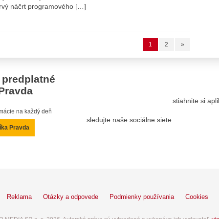
prvý náčrt programového […]
1
2
»
 predplatné
Pravda
stiahnite si ap
ormácie na každý deň
sledujte naše sociálne siete
íka Pravda
Reklama
Otázky a odpovede
Podmienky používania
Cookies