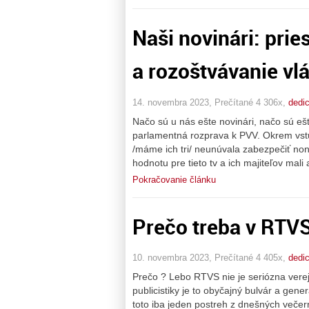
Naši novinári: prie
a rozoštvávanie vl
14. novembra 2023, Prečítané 4 306x,
dedi
Načo sú u nás ešte novinári, načo sú eš
parlamentná rozprava k PVV. Okrem vstu
/máme ich tri/ neunúvala zabezpečiť no
hodnotu pre tieto tv a ich majiteľov mali
Pokračovanie článku
Prečo treba v RTVS
10. novembra 2023, Prečítané 4 405x,
dedi
Prečo ? Lebo RTVS nie je seriózna verejno
publicistiky je to obyčajný bulvár a gen
toto iba jeden postreh z dnešných večer