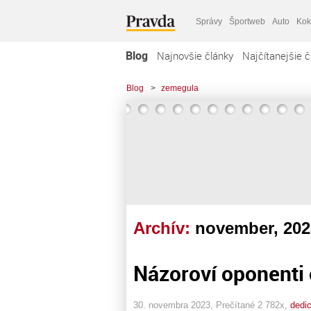
Správy
Športweb
Auto
Kok
Blog
Najnovšie články
Najčítanejšie č
Blog
>
zemegula
Archív:
november, 202
Názoroví oponenti 
30. novembra 2023, Prečítané 2 782x,
dedi