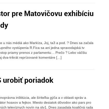
stor pre Matovičovu exhibíciu
ády
c
te u nás médiá ako Markíza, Joj, ta3 a pod. ? Dnes sa začala
pného vystúpenia R.Fica sa ani jedna spravodajská tv
nstop priamy prenos z parlamentu… Prečo ? Lebo väčšiu
 aj dva-trikrát reprízované komentáre […]
 urobiť poriadok
c
právna inštitúcia, ale šíriteľka gýča a v oblasti správ a
erátor hoaxov a fejkov. Miesto desiatok dôvodov ako pars pro
ných televíznych novín na stv1. Dnes zasadala koaličná rada