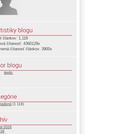
tistiky blogu
t článkov: 1,118
ová čítanosť: 4360129x
merná čítanosť článkov: 3900x
or blogu
dedic
egórie
radené
(1 118)
hív
st 2026
026