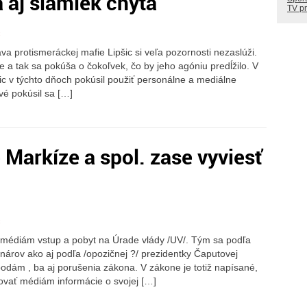
a aj slamiek chytá
TV p
c
ava protismeráckej mafie Lipšic si veľa pozornosti nezaslúži.
je a tak sa pokúša o čokoľvek, čo by jeho agóniu predĺžilo. V
šic v týchto dňoch pokúsil použiť personálne a mediálne
vé pokúsil sa […]
 Markíze a spol. zase vyviesť
c
m médiám vstup a pobyt na Úrade vlády /UV/. Tým sa podľa
árov ako aj podľa /opozičnej ?/ prezidentky Čaputovej
bodám , ba aj porušenia zákona. V zákone je totiž napísané,
ovať médiám informácie o svojej […]