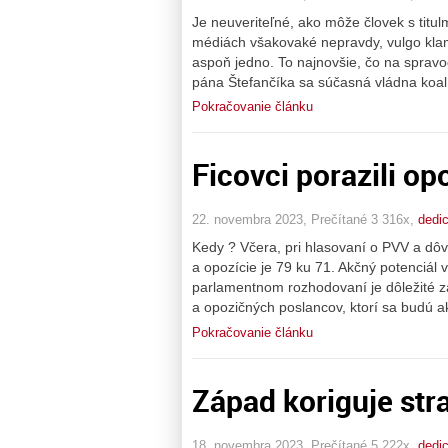
Je neuveriteľné, ako môže človek s titu
médiách všakovaké nepravdy, vulgo kla
aspoň jedno. To najnovšie, čo na sprav
pána Štefančíka sa súčasná vládna koal
Pokračovanie článku
Ficovci porazili op
22. novembra 2023, Prečítané 3 316x,
dedi
Kedy ? Včera, pri hlasovaní o PVV a dôv
a opozície je 79 ku 71. Akčný potenciál 
parlamentnom rozhodovaní je dôležité za
a opozičných poslancov, ktorí sa budú 
Pokračovanie článku
Západ koriguje str
18. novembra 2023, Prečítané 5 222x,
dedi