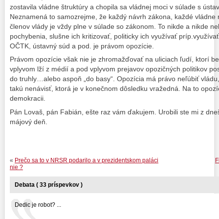
zostavila vládne štruktúry a chopila sa vládnej moci v súlade s ústa
Neznamená to samozrejme, že každý návrh zákona, každé vládne r
členov vlády je vždy plne v súlade so zákonom. To nikde a nikde n
pochybenia, slušne ich kritizovať, politicky ich využívať príp.využí
OČTK, ústavný súd a pod. je právom opozície.
Právom opozície však nie je zhromažďovať na uliciach ľudí, ktorí b
vplyvom lží z médií a pod vplyvom prejavov opozičných politikov pos
do truhly…alebo aspoň „do basy“. Opozícia má právo neľúbiť vládu,
takú nenávisť, ktorá je v konečnom dôsledku vražedná. Na to opozí
demokracii.
Pán Lovaš, pán Fabián, ešte raz vám ďakujem. Urobili ste mi z dn
májový deň.
«
Prečo sa to v NRSR podarilo a v prezidentskom paláci
F
nie ?
Debata ( 33 príspevkov )
Dedic je robot? ...