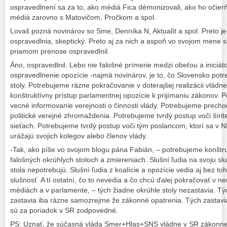
ospravedlnení sa za to, ako médiá Fica démonizovali, ako ho očierň
médiá zarovno s Matovičom, Pročkom a spol.
Lovaš pozná novinárov so Sme, Denníka N, Aktualít a spol. Preto je 
ospravedlnia, skeptický. Preto aj za nich a aspoň vo svojom mene s
priamom prenose ospravedlnil.
Áno, ospravedlnil. Lebo nie falošné prímerie medzi obeťou a iniciát
ospravedlnenie opozície -najmä novinárov, je to, čo Slovensko pot
stoly. Potrebujeme rázne pokračovanie v doterajšej realizácii vlá
konštruktívny prístup parlamentnej opozície k prijímaniu zákonov. 
vecné informovanie verejnosti o činnosti vlády. Potrebujeme prech
politické verejné zhromaždenia. Potrebujeme tvrdý postup voči šírit
sieťach. Potrebujeme tvrdý postup voči tým poslancom, ktorí sa v 
urážajú svojich kolegov alebo členov vlády.
-Tak, ako píše vo svojom blogu pána Fabián, – potrebujeme konštruk
falošných okrúhlych stoloch a zmiereniach. Slušní ľudia na svoju s
stola nepotrebujú. Slušní ľudia z koalície a opozície vedia aj bez toh
slušnosť. A tí ostatní, čo to nevedia a čo chcú ďalej pokračovať v ne
médiách a v parlamente, – tých žiadne okrúhle stoly nezastavia. T
zastavia iba rázne samozrejme že zákonné opatrenia. Tých zastavi
sú za poriadok v SR zodpovedné.
PS: Uznať, že súčasná vláda Smer+Hlas+SNS vládne v SR zákonne 