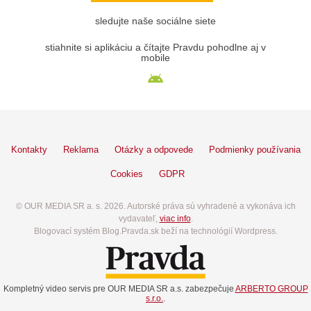
sledujte naše sociálne siete
stiahnite si aplikáciu a čítajte Pravdu pohodlne aj v
mobile
Kontakty
Reklama
Otázky a odpovede
Podmienky používania
Cookies
GDPR
© OUR MEDIA SR a. s. 2026. Autorské práva sú vyhradené a vykonáva ich
vydavateľ,
viac info
.
Blogovací systém Blog.Pravda.sk beží na technológií Wordpress.
Kompletný video servis pre OUR MEDIA SR a.s. zabezpečuje
ARBERTO GROUP
s.r.o.
.