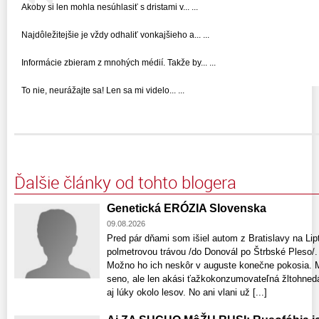
Akoby si len mohla nesúhlasiť s dristami v... ...
Najdôležitejšie je vždy odhaliť vonkajšieho a... ...
Informácie zbieram z mnohých médií. Takže by... ...
To nie, neurážajte sa! Len sa mi videlo... ...
Ďalšie články od tohto blogera
Genetická ERÓZIA Slovenska
09.08.2026
Pred pár dňami som išiel autom z Bratislavy na Lip
polmetrovou trávou /do Donovál po Štrbské Ple
Možno ho ich neskôr v auguste konečne pokosia. 
seno, ale len akási ťažkokonzumovateľná žltohnedá 
aj lúky okolo lesov. No ani vlani už [...]