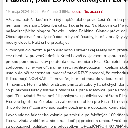
19. mája 2024 16:38
, Prečítané 3 994x,
dedic
,
Nezaradené
Vždy ma poteší, keď niekto iný napíše alebo povie čosi, čo treba po
nemusím postarať. Stačí iba čítať. Tak aj teraz. Na blogovisku Prav
najkvalitnejšieho blogera Pravdy – pána Fabiána. Článok práve dali na
Obsahuje skvelú analytickú časť a bystré úsudky, ktoré z analýzy vy
múdry človek. Fakt si ho prečítajte.
S múdrym človekom a jeho diagnózou slovenskej reality som prostred
cez obed. Napravený hriešnik Karol Lovaš /v zjavnom rozpore s o
presne pomenoval stav po atentáte na premiéra Fica. Odmietol faloš
zodpovední „my všetci“, najmä všetci politici-opoziční i koaliční ak
ústa a do očí zdesenému moderátorovi RTVS povedal, že rozhoduj
R.Fica majú NOVINÁRI. Tí novinári, ktorí od rána do večera robili z
-tí novinári, ktorí na titulnej strane prinášali zábery fanatických demon
čo publikovali každý smrad z otvoru tela pána Matoviča, pána Proč
spol. Tí novinári, čo sa neštítili poskytovať publicitu vyhrážkam Fic
Ficovou figurínou, či dokonca záberom s truhlou pre Fica. Tí, noviná
„Fico do basy“ čosi ako súdružský pozdrav pre opozičnú komunitu.
Lovaš miesto falošného volania po zmieri a po falošných 100 dňoch
Ficova vláda v októbri a nie teraz, keď jej predseda umiera/ v
sa opozičných politikov no predovšetkým OPOZIČNÝCH NOVINÁRO