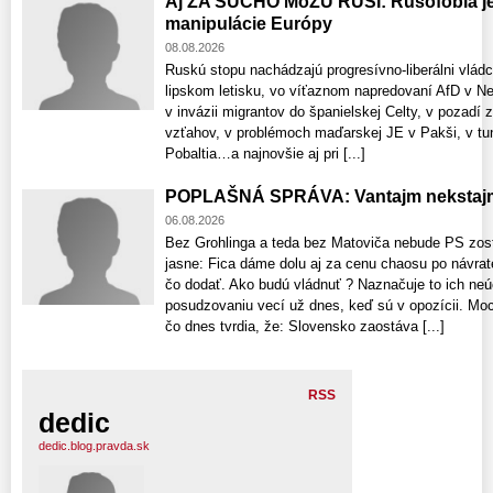
Aj ZA SUCHO MôŽU RUSI: Rusofóbia je 
manipulácie Európy
08.08.2026
Ruskú stopu nachádzajú progresívno-liberálni vlád
lipskom letisku, vo víťaznom napredovaní AfD v 
v invázii migrantov do španielskej Celty, v pozadí 
vzťahov, v problémoch maďarskej JE v Pakši, v tun
Pobaltia…a najnovšie aj pri [...]
POPLAŠNÁ SPRÁVA: Vantajm nekstajm
06.08.2026
Bez Grohlinga a teda bez Matoviča nebude PS zost
jasne: Fica dáme dolu aj za cenu chaosu po návrat
čo dodať. Ako budú vládnuť ? Naznačuje to ich neú
posudzovaniu vecí už dnes, keď sú v opozícii. Moci
čo dnes tvrdia, že: Slovensko zaostáva [...]
RSS
dedic
dedic.blog.pravda.sk