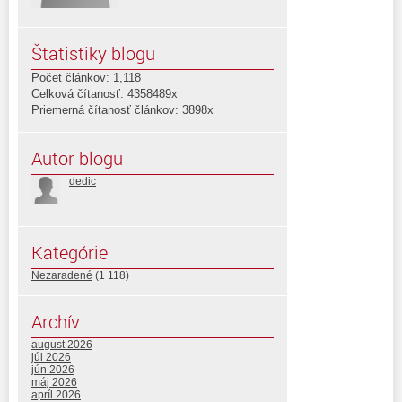
Štatistiky blogu
Počet článkov: 1,118
Celková čítanosť: 4358489x
Priemerná čítanosť článkov: 3898x
Autor blogu
dedic
Kategórie
Nezaradené
(1 118)
Archív
august 2026
júl 2026
jún 2026
máj 2026
apríl 2026