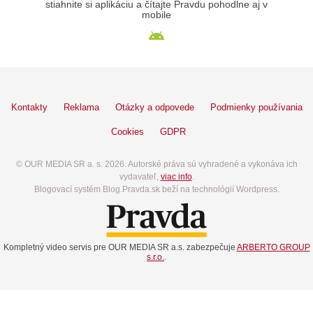
stiahnite si aplikáciu a čítajte Pravdu pohodlne aj v
mobile
Kontakty
Reklama
Otázky a odpovede
Podmienky používania
Cookies
GDPR
© OUR MEDIA SR a. s. 2026. Autorské práva sú vyhradené a vykonáva ich
vydavateľ,
viac info
.
Blogovací systém Blog.Pravda.sk beží na technológií Wordpress.
Kompletný video servis pre OUR MEDIA SR a.s. zabezpečuje
ARBERTO GROUP
s.r.o.
.