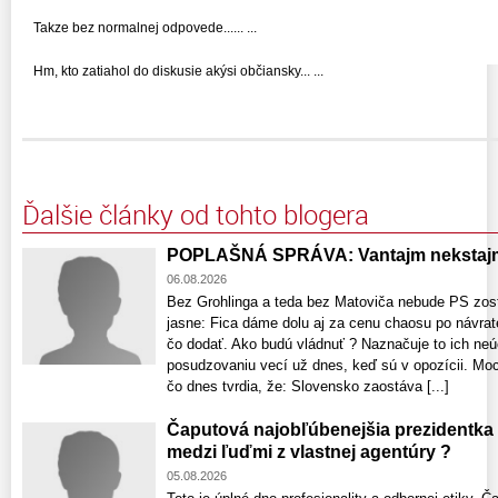
Takze bez normalnej odpovede...... ...
Hm, kto zatiahol do diskusie akýsi občiansky... ...
Ďalšie články od tohto blogera
POPLAŠNÁ SPRÁVA: Vantajm nekstajm
06.08.2026
Bez Grohlinga a teda bez Matoviča nebude PS zost
jasne: Fica dáme dolu aj za cenu chaosu po návrat
čo dodať. Ako budú vládnuť ? Naznačuje to ich neú
posudzovaniu vecí už dnes, keď sú v opozícii. Moci
čo dnes tvrdia, že: Slovensko zaostáva [...]
Čaputová najobľúbenejšia prezidentka
medzi ľuďmi z vlastnej agentúry ?
05.08.2026