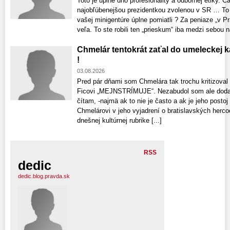
Toto je úplné dno profesionality a odbornej etiky. 
najobľúbenejšou prezidentkou zvolenou v SR … To č
vašej minigentúre úplne pomiatli ? Za peniaze „v Pr
veľa. To ste robili ten „prieskum“ iba medzi sebou n
Chmelár tentokrát zaťal do umeleckej 
!
03.08.2026
Pred pár dňami som Chmelára tak trochu kritizoval
Ficovi „MEJNSTRÍMUJE“. Nezabudol som ale dodať
čítam, -najmä ak to nie je často a ak je jeho posto
Chmelárovi v jeho vyjadrení o bratislavských hercoc
dnešnej kultúrnej rubrike [...]
RSS
dedic
dedic.blog.pravda.sk