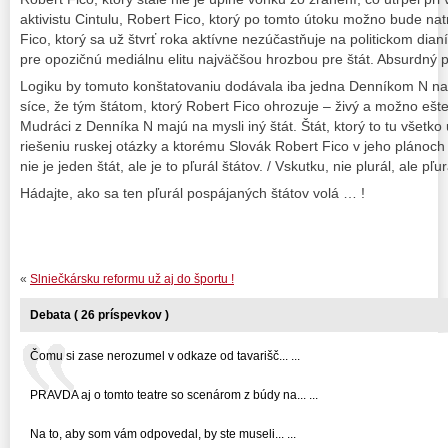
aktivistu Cintulu, Robert Fico, ktorý po tomto útoku možno bude natr
Fico, ktorý sa už štvrť roka aktívne nezúčastňuje na politickom dianí
pre opozičnú mediálnu elitu najväčšou hrozbou pre štát. Absurdný 
Logiku by tomuto konštatovaniu dodávala iba jedna Denníkom N n
síce, že tým štátom, ktorý Robert Fico ohrozuje – živý a možno ešte
Mudráci z Denníka N majú na mysli iný štát. Štát, ktorý to tu všet
riešeniu ruskej otázky a ktorému Slovák Robert Fico v jeho plánoch 
nie je jeden štát, ale je to pľurál štátov. / Vskutku, nie plurál, ale pľur
Hádajte, ako sa ten pľurál pospájaných štátov volá … !
«
Slniečkársku reformu už aj do športu !
Debata ( 26 príspevkov )
Čomu si zase nerozumel v odkaze od tavarišč... ...
PRAVDA aj o tomto teatre so scenárom z búdy na... ...
Na to, aby som vám odpovedal, by ste museli... ...