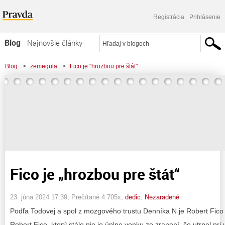
Registrácia
Prihlásenie
Blog
Najnovšie články
Najčítanejšie články
Blog
>
zemegula
>
Fico je "hrozbou pre štát"
Najkomentovanejšie články
Zoznam blogov
Komerčné blogy
Fico je „hrozbou pre štát“
23. júna 2024 17:39
, Prečítané 4 705x,
dedic
,
Nezaradené
Podľa Todovej a spol z mozgového trustu Denníka N je Robert Fico 
Robert Fico, ktorý stále nie je úplne vonku zo zranení, čo utrpel p