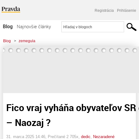
Registrácia
Prihlásenie
Blog
Najnovšie články
Najčítanejšie články
Blog
>
zemegula
Najkomentovanejšie články
>
Fico vraj vyháňa obyvateľov SR do zahraničia. - Naozaj ?
Zoznam blogov
Komerčné blogy
Fico vraj vyháňa obyvateľov SR 
– Naozaj ?
31. marca 2025 14:46
, Prečítané 2 705x,
dedic
,
Nezaradené