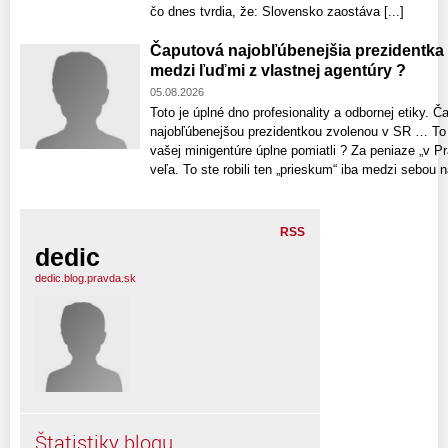
čo dnes tvrdia, že: Slovensko zaostáva [...]
Čaputová najobľúbenejšia prezidentka
medzi ľuďmi z vlastnej agentúry ?
05.08.2026
Toto je úplné dno profesionality a odbornej etiky. 
najobľúbenejšou prezidentkou zvolenou v SR … To č
vašej minigentúre úplne pomiatli ? Za peniaze „v Pr
veľa. To ste robili ten „prieskum“ iba medzi sebou n
RSS
dedic
dedic.blog.pravda.sk
Štatistiky blogu