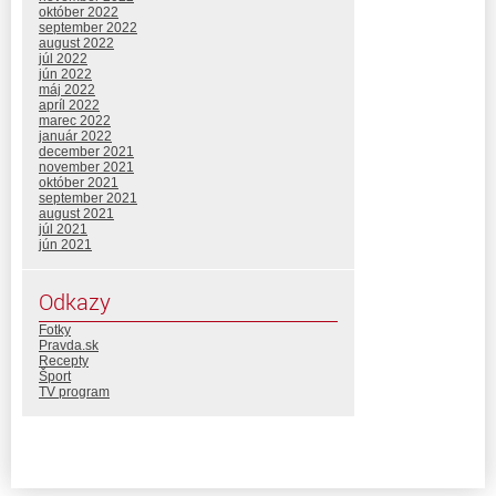
október 2022
september 2022
august 2022
júl 2022
jún 2022
máj 2022
apríl 2022
marec 2022
január 2022
december 2021
november 2021
október 2021
september 2021
august 2021
júl 2021
jún 2021
Odkazy
Fotky
Pravda.sk
Recepty
Šport
TV program