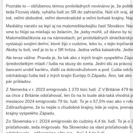
Poznáte to – obľúbenou témou protivládnych novinárov je, že politik
teda Ficovej vlády, vyháňa ľudí zo SR do zahraničia. Núti ich vraj, ab
iné, veľmi slobodné, veľmi demokratické a veľmi bohaté krajiny. Na
Mediálny naratív sa lepí aj na malomeštiackejšiu časť Slovákov. Nadá
sme tu hlúpi sa miešajú so želaním, že „keby mohli, už dávno by tu
Malomeštiačikovia sa na námestiach, pri protivládnych slniečkárs
vystatujú svojimi deťmi, ktoré žijú v cudzine, lebo tu, v tejto krpčiars
Akoby tu boli, veď je to tu v SR hrôza. Jedna veľká katastrofa. Jedn
Ale teraz vážne. Pravda je, že tak ako z iných krajín vyspelého Zá
/predovšetkým mladí / ľudia na skusy do sveta. Jedni idú za prácou 
šancami urobiť kariéru, ďalší za dobrodružstvom a pod. Ľudia odch
odchádzajú ľudia tiež z iných krajín Európy či Západu. Áno, tak ako
pár príkladov.
Z Nemecka v r. 2023 emigrovalo 1 270 tisíc ľudí. Z V.Británie 479 tis
sa chce z Británie odsťahovať, len čo na to bude aká-taká vhodná prí
mesiacov 2024 emigrovalo 79 tis. ľudí. To je o 57,5% viac ako v roku
Zdôrazňujeme, že tu nejde o chudobné krajiny, kde je vojna, prenas
krajiny vyspelého Západu.
Zo Slovenska v r. 2O24 emigrovalo do cudziny 4,4 tis. ľudí. To je o 
prisťahovalo, teda imigrovalo. Na Slovensko sa vlani prisťahovalo 6,