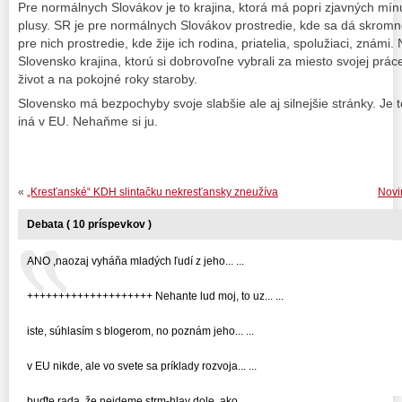
Pre normálnych Slovákov je to krajina, ktorá má popri zjavných mí
plusy. SR je pre normálnych Slovákov prostredie, kde sa dá skromnej
pre nich prostredie, kde žije ich rodina, priatelia, spolužiaci, známi.
Slovensko krajina, ktorú si dobrovoľne vybrali za miesto svojej práce
život a na pokojné roky staroby.
Slovensko má bezpochyby svoje slabšie ale aj silnejšie stránky. Je
iná v EU. Nehaňme si ju.
«
„Kresťanské“ KDH slintačku nekresťansky zneužíva
Novi
Debata ( 10 príspevkov )
ANO ,naozaj vyháňa mladých ľudí z jeho... ...
++++++++++++++++++++ Nehante lud moj, to uz... ...
iste, súhlasím s blogerom, no poznám jeho... ...
v EU nikde, ale vo svete sa príklady rozvoja... ...
buďte rada, že nejdeme strm-hlav dole, ako... ...