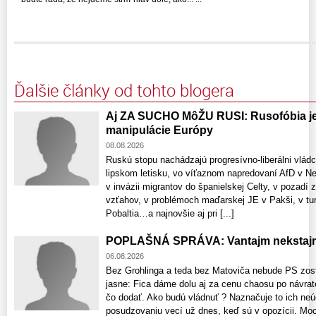
Ďalšie články od tohto blogera
Aj ZA SUCHO MôŽU RUSI: Rusofóbia je 
manipulácie Európy
08.08.2026
Ruskú stopu nachádzajú progresívno-liberálni vlád
lipskom letisku, vo víťaznom napredovaní AfD v 
v invázii migrantov do španielskej Celty, v pozadí 
vzťahov, v problémoch maďarskej JE v Pakši, v tun
Pobaltia…a najnovšie aj pri [...]
POPLAŠNÁ SPRÁVA: Vantajm nekstajm
06.08.2026
Bez Grohlinga a teda bez Matoviča nebude PS zost
jasne: Fica dáme dolu aj za cenu chaosu po návrat
čo dodať. Ako budú vládnuť ? Naznačuje to ich neú
posudzovaniu vecí už dnes, keď sú v opozícii. Moci