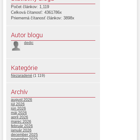
Počet článkov: 1,119
Celková čítanosť: 4361786x
Priemerná čítanosť článkov: 3898x
Autor blogu
dedic
Kategórie
Nezaradené
(1 119)
Archív
august 2026
júl 2026
jún 2026
máj 2026
apríl 2026
marec 2026
február 2026
január 2026
december 2025
november 2025