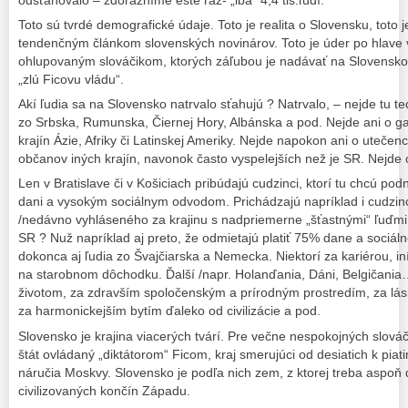
odsťahovalo – zdôrazníme ešte raz- „iba“ 4,4 tis.ľudí.
Toto sú tvrdé demografické údaje. Toto je realita o Slovensku, toto 
tendenčným článkom slovenských novinárov. Toto je úder po hlave
ohlupovaným slováčikom, ktorých záľubou je nadávať na Slovensko
„zlú Ficovu vládu“.
Akí ľudia sa na Slovensko natrvalo sťahujú ? Natrvalo, – nejde tu 
zo Srbska, Rumunska, Čiernej Hory, Albánska a pod. Nejde ani o ga
krajín Ázie, Afriky či Latinskej Ameriky. Nejde napokon ani o utečen
občanov iných krajín, navonok často vyspelejších než je SR. Nejde 
Len v Bratislave či v Košiciach pribúdajú cudzinci, ktorí tu chcú pod
dani a vysokým sociálnym odvodom. Prichádzajú napríklad i cudzin
/nedávno vyhláseného za krajinu s nadpriemerne „šťastnými“ ľuďmi 
SR ? Nuž napríklad aj preto, že odmietajú platiť 75% dane a sociáln
dokonca aj ľudia zo Švajčiarska a Nemecka. Niektorí za kariérou, in
na starobnom dôchodku. Ďalší /napr. Holanďania, Dáni, Belgičania
životom, za zdravším spoločenským a prírodným prostredím, za lás
za harmonickejším bytím ďaleko od civilizácie a pod.
Slovensko je krajina viacerých tvárí. Pre večne nespokojných slováč
štát ovládaný „diktátorom“ Ficom, kraj smerujúci od desiatich k pia
náručia Moskvy. Slovensko je podľa nich zem, z ktorej treba aspoň d
civilizovaných končín Západu.