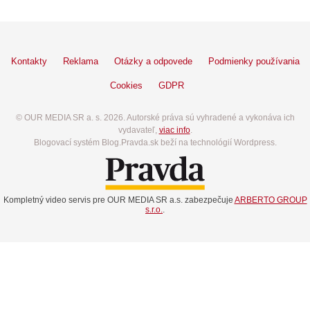
Kontakty
Reklama
Otázky a odpovede
Podmienky používania
Cookies
GDPR
© OUR MEDIA SR a. s. 2026. Autorské práva sú vyhradené a vykonáva ich
vydavateľ,
viac info
.
Blogovací systém Blog.Pravda.sk beží na technológií Wordpress.
Kompletný video servis pre OUR MEDIA SR a.s. zabezpečuje
ARBERTO GROUP
s.r.o.
.