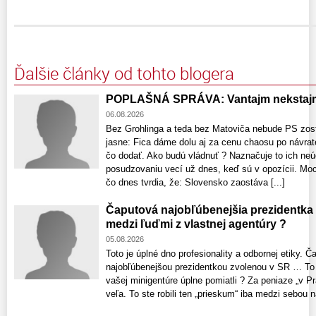
Ďalšie články od tohto blogera
POPLAŠNÁ SPRÁVA: Vantajm nekstajm
06.08.2026
Bez Grohlinga a teda bez Matoviča nebude PS zost
jasne: Fica dáme dolu aj za cenu chaosu po návrat
čo dodať. Ako budú vládnuť ? Naznačuje to ich neú
posudzovaniu vecí už dnes, keď sú v opozícii. Moci
čo dnes tvrdia, že: Slovensko zaostáva [...]
Čaputová najobľúbenejšia prezidentka
medzi ľuďmi z vlastnej agentúry ?
05.08.2026
Toto je úplné dno profesionality a odbornej etiky. 
najobľúbenejšou prezidentkou zvolenou v SR … To č
vašej minigentúre úplne pomiatli ? Za peniaze „v Pr
veľa. To ste robili ten „prieskum“ iba medzi sebou n