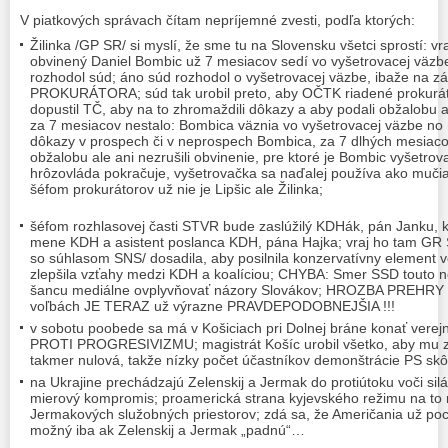
V piatkových správach čítam nepríjemné zvesti, podľa ktorých:
Žilinka /GP SR/ si myslí, že sme tu na Slovensku všetci sprostí: v
obvinený Daniel Bombic už 7 mesiacov sedí vo vyšetrovacej väzbe
rozhodol súd; áno súd rozhodol o vyšetrovacej väzbe, ibaže na 
PROKURÁTORA; súd tak urobil preto, aby OČTK riadené prokuráto
dopustil TČ, aby na to zhromaždili dôkazy a aby podali obžalobu 
za 7 mesiacov nestalo: Bombica väznia vo vyšetrovacej väzbe no
dôkazy v prospech či v neprospech Bombica, za 7 dlhých mesiac
obžalobu ale ani nezrušili obvinenie, pre ktoré je Bombic vyšetro
hrôzovláda pokračuje, vyšetrovačka sa naďalej používa ako mučiar
šéfom prokurátorov už nie je Lipšic ale Žilinka;
šéfom rozhlasovej časti STVR bude zaslúžilý KDHák, pán Janku, 
mene KDH a asistent poslanca KDH, pána Hajka; vraj ho tam GR
so súhlasom SNS/ dosadila, aby posilnila konzervatívny element
zlepšila vzťahy medzi KDH a koalíciou; CHYBA: Smer SSD touto nom
šancu mediálne ovplyvňovať názory Slovákov; HROZBA PREHRY 
voľbách JE TERAZ už výrazne PRAVDEPODOBNEJŠIA !!!
v sobotu poobede sa má v Košiciach pri Dolnej bráne konať ver
PROTI PROGRESIVIZMU; magistrát Košíc urobil všetko, aby mu za
takmer nulová, takže nízky počet účastníkov demonštrácie PS skôr
na Ukrajine prechádzajú Zelenskij a Jermak do protiútoku voči s
mierový kompromis; proamerická strana kyjevského režimu na to 
Jermakových služobných priestorov; zdá sa, že Američania už poch
možný iba ak Zelenskij a Jermak „padnú“…