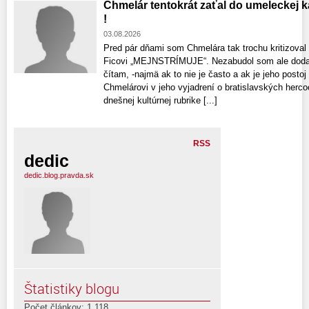
Chmelár tentokrát zaťal do umeleckej 
!
03.08.2026
Pred pár dňami som Chmelára tak trochu kritizoval
Ficovi „MEJNSTRÍMUJE“. Nezabudol som ale dodať
čítam, -najmä ak to nie je často a ak je jeho posto
Chmelárovi v jeho vyjadrení o bratislavských hercoc
dnešnej kultúrnej rubrike [...]
RSS
dedic
dedic.blog.pravda.sk
Štatistiky blogu
Počet článkov: 1,118