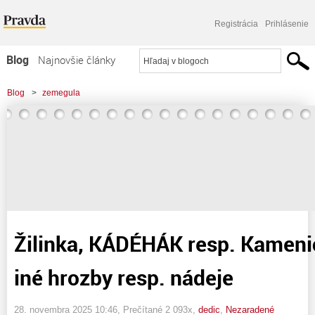
Registrácia
Prihlásenie
Blog
Najnovšie články
Najčítanejšie články
Blog
>
zemegula
Najkomentovanejšie články
>
Žilinka, KÁDÉHÁK resp. Kamenický, Orbán ...a iné hrozby resp. nádeje
Zoznam blogov
Komerčné blogy
Žilinka, KÁDÉHÁK resp. Kameni
iné hrozby resp. nádeje
28. novembra 2025 10:46
, Prečítané 2 093x,
dedic
,
Nezaradené