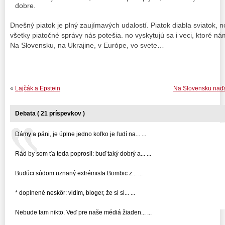
dobre.
Dnešný piatok je plný zaujímavých udalostí. Piatok diabla sviatok, n
všetky piatočné správy nás potešia. no vyskytujú sa i veci, ktoré ná
Na Slovensku, na Ukrajine, v Európe, vo svete…
«
Lajčák a Epstein
Na Slovensku na
Debata ( 21 príspevkov )
Dámy a páni, je úplne jedno koľko je ľudí na... ...
Rád by som ťa teda poprosil: buď taký dobrý a... ...
Budúci súdom uznaný extrémista Bombic z... ...
* doplnené neskôr: vidím, bloger, že si si... ...
Nebude tam nikto. Veď pre naše médiá žiaden... ...