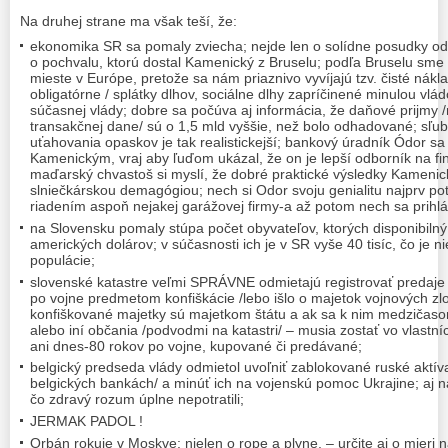
Na druhej strane ma však teší, že:
ekonomika SR sa pomaly zviecha; nejde len o solídne posudky od 
o pochvalu, ktorú dostal Kamenický z Bruselu; podľa Bruselu sme
mieste v Európe, pretože sa nám priaznivo vyvíjajú tzv. čisté nákla
obligatórne / splátky dlhov, sociálne dlhy zapríčinené minulou vládo
súčasnej vlády; dobre sa počúva aj informácia, že daňové prijmy 
transakčnej dane/ sú o 1,5 mld vyššie, než bolo odhadované; sľub 
uťahovania opaskov je tak realistickejší; bankový úradník Ódor s
Kamenickým, vraj aby ľuďom ukázal, že on je lepší odborník na fi
maďarský chvastoš si myslí, že dobré praktické výsledky Kamenick
slniečkárskou demagógiou; nech si Odor svoju genialitu najprv p
riadením aspoň nejakej garážovej firmy-a až potom nech sa prihlás
na Slovensku pomaly stúpa počet obyvateľov, ktorých disponibilný 
amerických dolárov; v súčasnosti ich je v SR vyše 40 tisíc, čo je 
populácie;
slovenské katastre veľmi SPRÁVNE odmietajú registrovať predaje
po vojne predmetom konfiškácie /lebo išlo o majetok vojnových zl
konfiškované majetky sú majetkom štátu a ak sa k nim medzičasom
alebo iní občania /podvodmi na katastri/ – musia zostať vo vlastn
ani dnes-80 rokov po vojne, kupované či predávané;
belgický predseda vlády odmietol uvoľniť zablokované ruské aktíva
belgických bankách/ a minúť ich na vojenskú pomoc Ukrajine; aj na
čo zdravý rozum úplne nepotratili;
JERMAK PADOL !
Orbán rokuje v Moskve; nielen o rope a plyne, – určite aj o mieri n