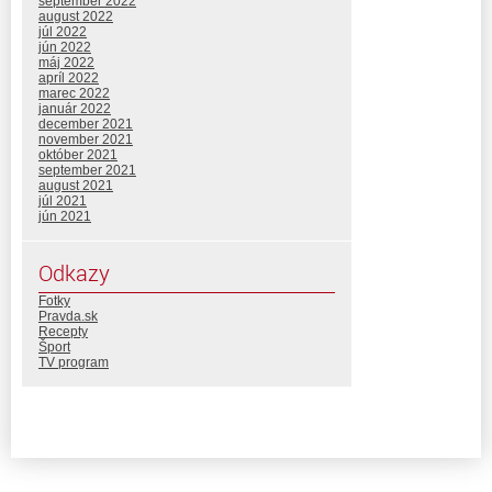
september 2022
august 2022
júl 2022
jún 2022
máj 2022
apríl 2022
marec 2022
január 2022
december 2021
november 2021
október 2021
september 2021
august 2021
júl 2021
jún 2021
Odkazy
Fotky
Pravda.sk
Recepty
Šport
TV program