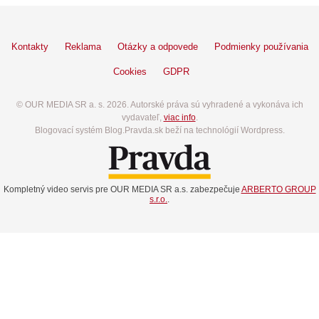
Kontakty
Reklama
Otázky a odpovede
Podmienky používania
Cookies
GDPR
© OUR MEDIA SR a. s. 2026. Autorské práva sú vyhradené a vykonáva ich
vydavateľ,
viac info
.
Blogovací systém Blog.Pravda.sk beží na technológií Wordpress.
Kompletný video servis pre OUR MEDIA SR a.s. zabezpečuje
ARBERTO GROUP
s.r.o.
.