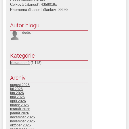
Celková čítanosť: 4358019x
Priemerná čítanosť článkov: 3898x
Autor blogu
dedic
Kategórie
Nezaradené
(1 118)
Archív
august 2026
júl 2026
jún 2026
máj 2026
apríl 2026
marec 2026
február 2026
január 2026
december 2025
november 2025
október 2025