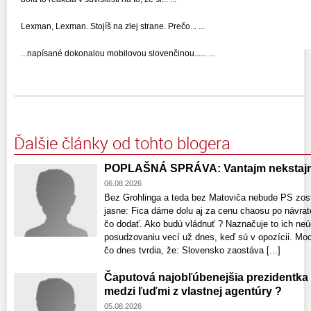
Lexman, Lexman. Stojíš na zlej strane. Prečo... ...
...napísané dokonalou mobilovou slovenčinou...... ...
Ďalšie články od tohto blogera
POPLAŠNÁ SPRÁVA: Vantajm nekstajm
06.08.2026
Bez Grohlinga a teda bez Matoviča nebude PS zost
jasne: Fica dáme dolu aj za cenu chaosu po návrat
čo dodať. Ako budú vládnuť ? Naznačuje to ich neú
posudzovaniu vecí už dnes, keď sú v opozícii. Moci
čo dnes tvrdia, že: Slovensko zaostáva [...]
Čaputová najobľúbenejšia prezidentka
medzi ľuďmi z vlastnej agentúry ?
05.08.2026