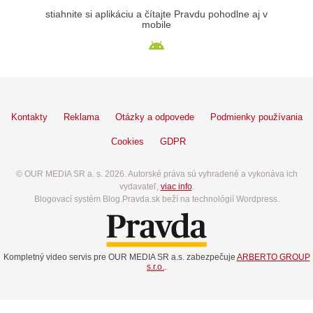
stiahnite si aplikáciu a čítajte Pravdu pohodlne aj v
mobile
Kontakty
Reklama
Otázky a odpovede
Podmienky používania
Cookies
GDPR
© OUR MEDIA SR a. s. 2026. Autorské práva sú vyhradené a vykonáva ich
vydavateľ,
viac info
.
Blogovací systém Blog.Pravda.sk beží na technológií Wordpress.
Kompletný video servis pre OUR MEDIA SR a.s. zabezpečuje
ARBERTO GROUP
s.r.o.
.