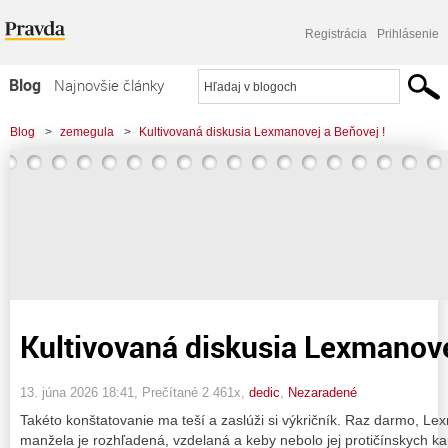
Registrácia
Prihlásenie
Blog
Najnovšie články
Najčítanejšie články
Blog
>
zemegula
>
Kultivovaná diskusia Lexmanovej a Beňovej !
Najkomentovanejšie články
Zoznam blogov
Komerčné blogy
Kultivovaná diskusia Lexmanove
13. júna 2026 18:41
, Prečítané 2 461x,
dedic
,
Nezaradené
Takéto konštatovanie ma teší a zaslúži si výkričník. Raz darmo, Le
manžela je rozhľadená, vzdelaná a keby nebolo jej protičínskych ka