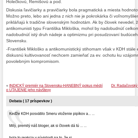
Holečkovú, Remišovú a pod.
Diskusia ľavičiarky a pravičiarky bola pragmatická a miesta hodnotov
Možno preto, lebo ani jedna z nich nie je pokrokárka či voľnomyšli
prikláňajú k tradične slovenským hodnotám. Ak by človek nevedel, ž
antikomunisti typu Františka Mikloška, mohol by nadobudnúť celkom
nadobudnúť istý druh nádeje a optimizmu pri posudzovaní budúceho
Slovensku.
-František Mikloško a antikomunistický stihomam však v KDH stále 
diskusnú kultivovanosť nechcem zamieňať za ev. ochotu ku vzájo
povolebným kompromisom.
«
INDICKÝ premiér na Slovensku-HANEBNÝ pokus médií
Dr. Radačovský
o UTAJENIE jeho návštevy
Debata ( 17 príspevkov )
Keďže KDH posvätilo Smeru vloženie pipíkov a... ...
Milý, premilý náš bloger, ak si človek dá tú ... ...
bola to reakcia v súvislosti na to, že si... ...