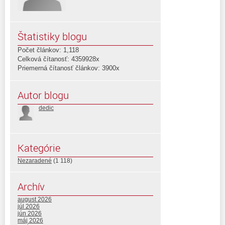
Štatistiky blogu
Počet článkov: 1,118
Celková čítanosť: 4359928x
Priemerná čítanosť článkov: 3900x
Autor blogu
dedic
Kategórie
Nezaradené
(1 118)
Archív
august 2026
júl 2026
jún 2026
máj 2026