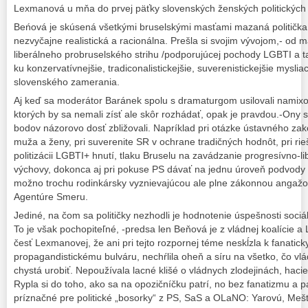
Lexmanová u mňa do prvej päťky slovenských ženských politických
Beńová je skúsená všetkými bruselskými masťami mazaná politička. 
nezvyčajne realistická a racionálna. Prešla si svojim vývojom,- od m
liberálneho probruselského strihu /podporujúcej pochody LGBTI a tak
ku konzervatívnejšie, tradiconalistickejšie, suverenistickejšie mysli
slovenského zamerania.
Aj keď sa moderátor Baránek spolu s dramaturgom usilovali nami
ktorých by sa nemali zísť ale skôr rozhádať, opak je pravdou.-Ony 
bodov názorovo dosť zbližovali. Napríklad pri otázke ústavného za
muža a ženy, pri suverenite SR v ochrane tradičných hodnôt, pri ri
politizácii LGBTI+ hnutí, tlaku Bruselu na zavádzanie progresívno-l
výchovy, dokonca aj pri pokuse PS dávať na jednu úroveň podvod
možno trochu rodinkársky vyznievajúcou ale plne zákonnou angaž
Agentúre Smeru.
Jediné, na čom sa političky nezhodli je hodnotenie úspešnosti sociál
To je však pochopiteľné, -predsa len Beňová je z vládnej koalície 
česť Lexmanovej, že ani pri tejto rozpornej téme neskĺzla k fanatic
propagandistickému bulváru, nechŕlila oheň a síru na všetko, čo vlád
chystá urobiť. Nepoužívala lacné klišé o vládnych zlodejinách, hacie
Rypla si do toho, ako sa na opozičníčku patrí, no bez fanatizmu a pa
príznačné pre politické „bosorky“ z PS, SaS a OLaNO: Yarovú, Mešt