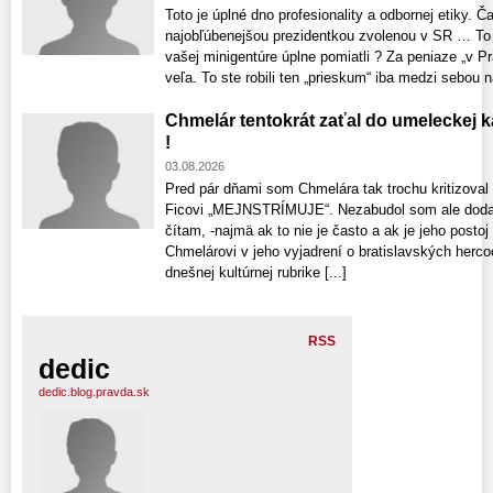
Toto je úplné dno profesionality a odbornej etiky. 
najobľúbenejšou prezidentkou zvolenou v SR … To č
vašej minigentúre úplne pomiatli ? Za peniaze „v Pr
veľa. To ste robili ten „prieskum“ iba medzi sebou n
Chmelár tentokrát zaťal do umeleckej 
!
03.08.2026
Pred pár dňami som Chmelára tak trochu kritizoval
Ficovi „MEJNSTRÍMUJE“. Nezabudol som ale dodať
čítam, -najmä ak to nie je často a ak je jeho posto
Chmelárovi v jeho vyjadrení o bratislavských hercoc
dnešnej kultúrnej rubrike [...]
RSS
dedic
dedic.blog.pravda.sk