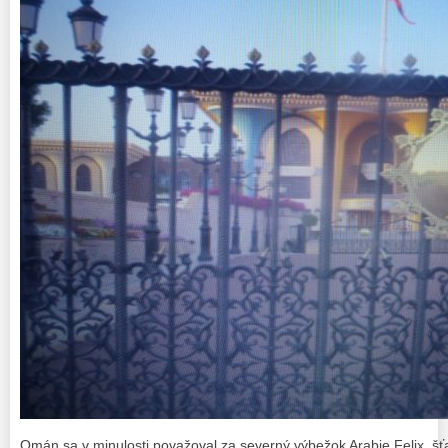
Omán sa v minulosti považoval za severný výbežok Arabie Felix, šťa