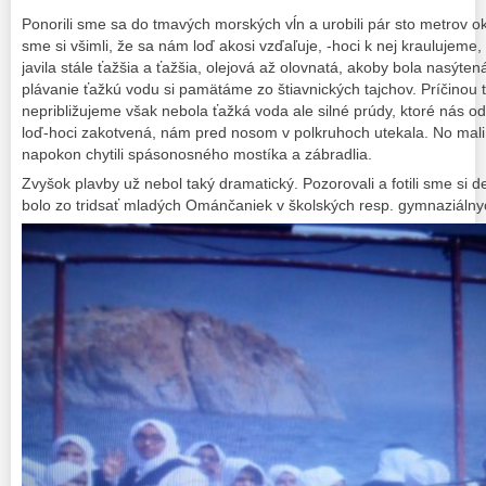
Ponorili sme sa do tmavých morských vĺn a urobili pár sto metrov ok
sme si všimli, že sa nám loď akosi vzďaľuje, -hoci k nej kraulujem
javila stále ťažšia a ťažšia, olejová až olovnatá, akoby bola nasýten
plávanie ťažkú vodu si pamätáme zo štiavnických tajchov. Príčinou t
nepribližujeme však nebola ťažká voda ale silné prúdy, ktoré nás od l
loď-hoci zakotvená, nám pred nosom v polkruhoch utekala. No mali
napokon chytili spásonosného mostíka a zábradlia.
Zvyšok plavby už nebol taký dramatický. Pozorovali a fotili sme si de
bolo zo tridsať mladých Ománčaniek v školských resp. gymnaziálny