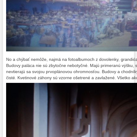
No a chýbať nemôže, najmä na fotoalbumoch z dovolenky, grandió
Budovy paláca nie sú zbytočne nebotyčné. Majú primeranú výšku, 
nevtierajú sa svojou prvoplánovou ohromnosťou. Budovy a chodníky
čisté. Kvetinové záhony sú vzorne ošetrené a zavlažené. Všetko ak