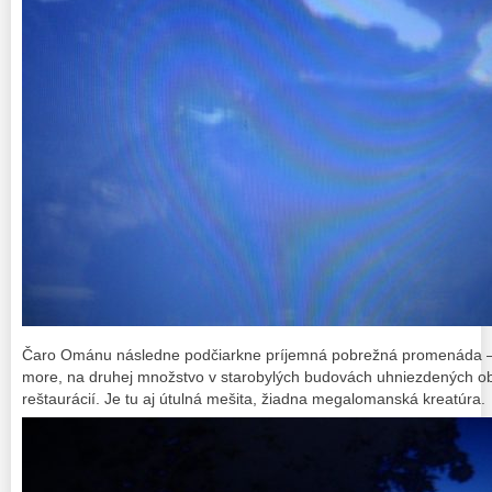
Čaro Ománu následne podčiarkne príjemná pobrežná promenáda – 
more, na druhej množstvo v starobylých budovách uhniezdených obc
reštaurácií. Je tu aj útulná mešita, žiadna megalomanská kreatúra.