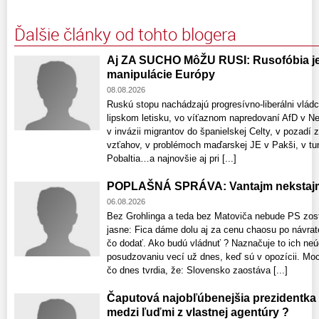
Ďalšie články od tohto blogera
Aj ZA SUCHO MôŽU RUSI: Rusofóbia je 
manipulácie Európy
08.08.2026
Ruskú stopu nachádzajú progresívno-liberálni vlád
lipskom letisku, vo víťaznom napredovaní AfD v 
v invázii migrantov do španielskej Celty, v pozadí 
vzťahov, v problémoch maďarskej JE v Pakši, v tun
Pobaltia…a najnovšie aj pri [...]
POPLAŠNÁ SPRÁVA: Vantajm nekstajm
06.08.2026
Bez Grohlinga a teda bez Matoviča nebude PS zost
jasne: Fica dáme dolu aj za cenu chaosu po návrat
čo dodať. Ako budú vládnuť ? Naznačuje to ich neú
posudzovaniu vecí už dnes, keď sú v opozícii. Moci
čo dnes tvrdia, že: Slovensko zaostáva [...]
Čaputová najobľúbenejšia prezidentka
medzi ľuďmi z vlastnej agentúry ?