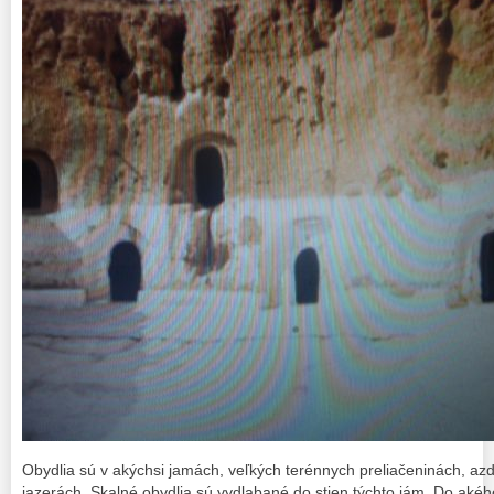
Obydlia sú v akýchsi jamách, veľkých terénnych preliačeninách, az
jazerách. Skalné obydlia sú vydlabané do stien týchto jám. Do akéh