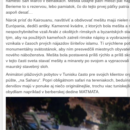
námestí San Marco v Benátkach. Mešita údajne patrí medzi päť naj
Berieme to s rezervou, lebo pamiatok, čo do tejto prvej päťky patri
aspoň desať…
Nárok prísť do Kairouanu, navštíviť a obdivovať mešitu majú nielen 
Európania, dediči antiky. Kamenné kvádre, z ktorých bola mešita a
nespochybniteľne vzali Arabi z okolitých rímskych a byzantských sta
tým, aby na použitých kameňoch zatreli rímske nápisy a vyobrazeni
vznikala v časoch prvých nájazdov šíriteľov islamu. Tí urýchlene pot
monumentálny svätostánok, aby ním presvedčili miestnych obyvateľ
nového náboženstva. Mešita bola postavená príliš rýchlo a príliš skor
v tejto časti sveta stavať mešity a minarety po svojom a vypracovali s
maurský stavebný sloh.
Animátori plážových pobytov v Tunisku často pre svojich klientov org
púšte, „na Saharu“. Popri obligátnom safari na tereniakoch, beduí
dervišov majú v ponuke aj niečo originálnejšie, trochu viac tuniskejš
obydliam napríklad v berberskej dedine MATMATA.