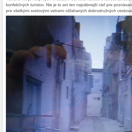
konfekčných turistov. Nie je to ani ten najvábnejší cieľ pre poznávan
pre všetkými svetovými vetrami ošľahaných dobrodružných cestovat