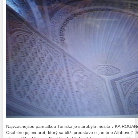
Najvzácnejšou pamiatkou Tuniska je starobylá mešita v KAIROUANe.
Osobitne jej minaret,-ktorý sa blíži predstave o „anténe Allahovej“. 