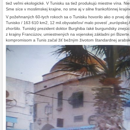
tiež veľmi ekologické. V Tunisku sa tiež produkujú miestne vína. Ni
Sme síce v moslimskej krajine, no sme aj v silne frankofónnej kraji
V požehnaných 60-tych rokoch sa o Tunisku hovorilo ako o prvej dem
Tunisko / 163 610 km2, 12 mil.obyvateľov/ malo povesť „európskej 
zhoršilo. Tuniský prezident doktor Burghiba /aké burgundsky znejúc
z krajiny Francúzov, umiestnených na vojenskej základni pri Bizerte. 
kompromisom a Tunis začal žiť bežným životom štandardnej arabske