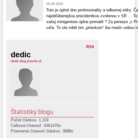
05.08.2026
Toto je úplné dno profesionality a odbornej etiky. 
najobľúbenejšou prezidentkou zvolenou v SR … To č
vašej minigentúre úplne pomiatli ? Za peniaze „v Pr
veľa. To ste robili ten „prieskum“ iba medzi sebou n
RSS
dedic
dedic.blog.pravda.sk
Štatistiky blogu
Počet článkov: 1,119
Celková čítanosť: 4361476x
Priemerná čítanosť článkov: 3898x