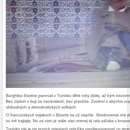
Burghiba šťastne panoval v Tunisku dlhé roky ďalej, až kým nezomrel
Bez zásluh v boji za nezávislosť, bez prestíže. Zvolení v akýchsi 
slobodných a demokratických voľbách.
O francúzskych vojakoch v Bizerte sa už nepíše. Stredozemie má d
sú iné hajlajty. No za nimi je stále viac-menej tá istá záľuba v krvavo
Tunisko nie je na prvých miestach rebríčka navštevovanosti zo stra