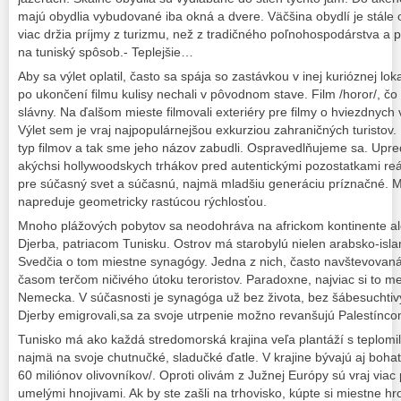
majú obydlia vybudované iba okná a dvere. Väčšina obydlí je stále 
viac držia príjmy z turizmu, než z tradičného poľnohospodárstva a p
na tuniský spôsob.- Teplejšie…
Aby sa výlet oplatil, často sa spája so zastávkou v inej kurióznej lok
po ukončení filmu kulisy nechali v pôvodnom stave. Film /horor/, čo tu
slávny. Na ďalšom mieste filmovali exteriéry pre filmy o hviezdnych 
Výlet sem je vraj najpopulárnejšou exkurziou zahraničných turistov. 
typ filmov a tak sme jeho názov zabudli. Ospravedlňujeme sa. Upre
akýchsi hollywoodskych trhákov pred autentickými pozostatkami reáln
pre súčasný svet a súčasnú, najmä mladšiu generáciu príznačné. 
napreduje geometricky rastúcou rýchlosťou.
Mnoho plážových pobytov sa neodohráva na africkom kontinente a
Djerba, patriacom Tunisku. Ostrov má starobylú nielen arabsko-islam
Svedčia o tom miestne synagógy. Jedna z nich, často navštevovaná
časom terčom ničivého útoku teroristov. Paradoxne, najviac si to med
Nemecka. V súčasnosti je synagóga už bez života, bez šábesuchtivý
Djerby emigrovali,sa za svoje utrpenie možno revanšujú Palestínc
Tunisko má ako každá stredomorská krajina veľa plantáží s teplomi
najmä na svoje chutnučké, sladučké ďatle. V krajine bývajú aj bohaté
60 miliónov olivovníkov/. Oproti olivám z Južnej Európy sú vraj via
umelými hnojivami. Ak by ste zašli na trhovisko, kúpte si miestne hr