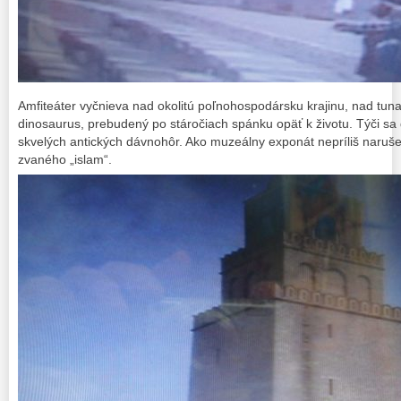
Amfiteáter vyčnieva nad okolitú poľnohospodársku krajinu, nad tuna
dinosaurus, prebudený po stáročiach spánku opäť k životu. Týči sa 
skvelých antických dávnohôr. Ako muzeálny exponát nepríliš naruš
zvaného „islam“.