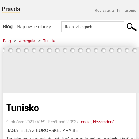
Registrácia
Prihlásenie
Blog
Najnovšie články
Najčítanejšie články
Blog
>
zemegula
>
Tunisko
Najkomentovanejšie články
Zoznam blogov
Komerčné blogy
Tunisko
9. októbra 2021 07:59
, Prečítané 2 092x,
dedic
,
Nezaradené
BAGATELLA Z EURÓPSKEJ ARÁBIE
Tunisko sme naposledy videli ešte pred kraválmi „arabskej jari“ a 