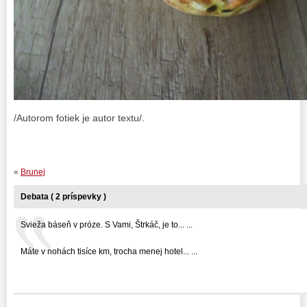
/Autorom fotiek je autor textu/.
«
Brunej
Debata ( 2 príspevky )
Svieža báseň v próze. S Vami, Štrkáč, je to... ...
Máte v nohách tisíce km, trocha menej hotel... ...