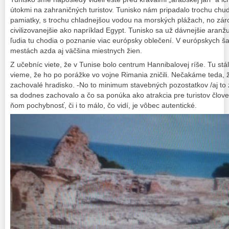
útokmi na zahraničných turistov. Tunisko nám pripadalo trochu chud
pamiatky, s trochu chladnejšou vodou na morských plážach, no záro
civilizovanejšie ako napríklad Egypt. Tunisko sa už dávnejšie aranžu
ľudia tu chodia o poznanie viac európsky oblečení. V európskych š
mestách azda aj väčšina miestnych žien.
Z učebníc viete, že v Tunise bolo centrum Hannibalovej ríše. Tu stá
vieme, že ho po porážke vo vojne Rimania zničili. Nečakáme teda,
zachovalé hradisko. -No to minimum stavebných pozostatkov /aj to 
sa dodnes zachovalo a čo sa ponúka ako atrakcia pre turistov človek
ňom pochybnosť, či i to málo, čo vidí, je vôbec autentické.