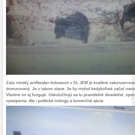
Zato rímsky amfiteáter-koloseum v EL JEM je kvalitne zakonzervov
domurovaný. Je v takom stave, že by mohol kedykoľvek začať nano
Vlastne on aj funguje. Uskutočňujú sa tu pravidelné divadelné, ope
vystúpenia. Ale i politické mítingy a komerčné akcie.