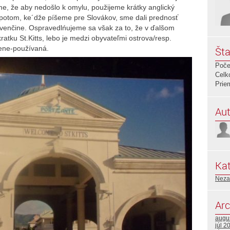
sme, že aby nedošlo k omylu, použijeme krátky anglický
le potom, ke´dže píšeme pre Slovákov, sme dali prednosť
lovenčine. Ospravedlńujeme sa však za to, že v ďalšom
atku St.Kitts, lebo je medzi obyvateľmi ostrova/resp.
tene-používaná.
Šta
Poče
Celk
Prie
Aut
Kat
Neza
Arc
augu
júl 2