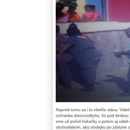
Napriek tomu sa i tu všeličo stáva. Vid
ochranka domorodkyňu, čo pod širokou s
sme už počuli húkačky a potom aj videli 
obchodiakom, aby zlodejku po zásluhe zlap