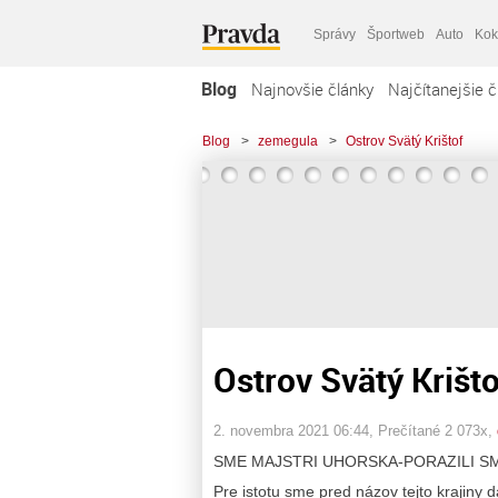
Správy
Športweb
Auto
Kok
Blog
Najnovšie články
Najčítanejšie č
Blog
>
zemegula
>
Ostrov Svätý Krištof
Ostrov Svätý Krišto
2. novembra 2021 06:44
, Prečítané 2 073x,
SME MAJSTRI UHORSKA-PORAZILI S
Pre istotu sme pred názov tejto krajiny d