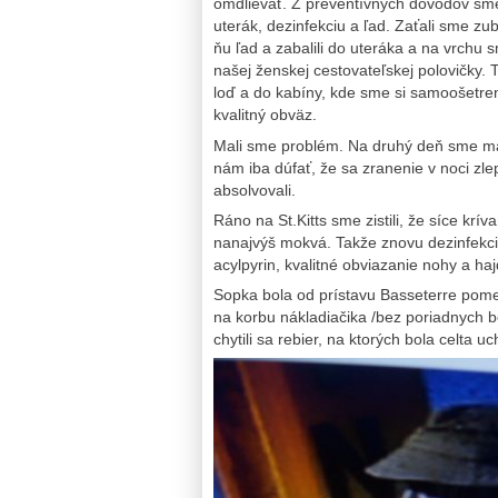
omdlievať. Z preventívnych dôvodov sme s
uterák, dezinfekciu a ľad. Zaťali sme zuby
ňu ľad a zabalili do uteráka a na vrchu 
našej ženskej cestovateľskej polovičky
loď a do kabíny, kde sme si samoošetreni
kvalitný obväz.
Mali sme problém. Na druhý deň sme mal
nám iba dúfať, že sa zranenie v noci zl
absolvovali.
Ráno na St.Kitts sme zistili, že síce kr
nanajvýš mokvá. Takže znovu dezinfekcia,
acylpyrin, kvalitné obviazanie nohy a ha
Sopka bola od prístavu Basseterre pome
na korbu nákladiačika /bez poriadnych bo
chytili sa rebier, na ktorých bola celta