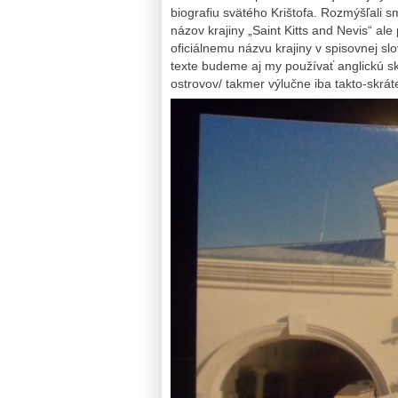
biografiu svätého Krištofa. Rozmýšľali 
názov krajiny „Saint Kitts and Nevis“ a
oficiálnemu názvu krajiny v spisovnej s
texte budeme aj my používať anglickú skr
ostrovov/ takmer výlučne iba takto-skrá