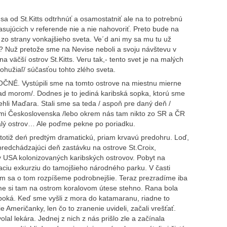
 sa od St.Kitts odtrhnúť a osamostatniť ale na to potrebnú
asujúcich v referende nie a nie nahovoriť. Preto bude na
 zo strany vonkajšieho sveta. Ve´d ani my sa mu tu už
 Nuž pretože sme na Nevise neboli a svoju návštevu v
na väčší ostrov St.Kitts. Veru tak,- tento svet je na malých
ohužiaľ/ súčasťou tohto zlého sveta.
MOČNÉ. Vystúpili sme na tomto ostrove na miestnu mierne
d morom/. Dodnes je to jediná karibská sopka, ktorú sme
ehli Maďara. Stali sme sa teda / aspoň pre daný deň /
rami Československa /lebo okrem nás tam nikto zo SR a ČR
malý ostrov… Ale poďme pekne po poriadku.
totiž deń predtým dramatickú, priam krvavú predohru. Loď,
a predchádzajúci deň zastávku na ostrove St.Croix,
y USA kolonizovaných karibských ostrovov. Pobyt na
aciu exkurziu do tamojšieho národného parku. V časti
m sa o tom rozpíšeme podrobnejšie. Teraz prezradíme iba
sme si tam na ostrom koralovom útese stehno. Rana bola
hlboká. Keď sme vyšli z mora do katamaranu, riadne to
ie Američanky, len čo to zranenie uvideli, začali vrešťať.
lal lekára. Jednej z nich z nás prišlo zle a začínala