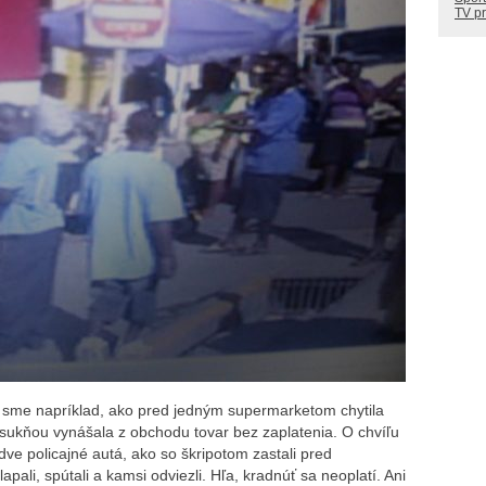
TV p
eli sme napríklad, ako pred jedným supermarketom chytila
ukňou vynášala z obchodu tovar bez zaplatenia. O chvíľu
dve policajné autá, ako so škripotom zastali pred
ali, spútali a kamsi odviezli. Hľa, kradnúť sa neoplatí. Ani