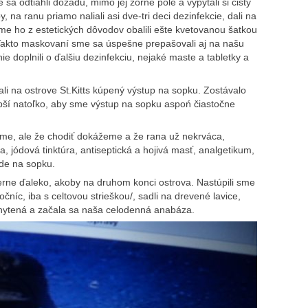
a odtiahli dozadu, mimo jej zorné pole a vypýtali si čistý
, na ranu priamo naliali asi dve-tri deci dezinfekcie, dali na
sme ho z estetických dôvodov obalili ešte kvetovanou šatkou
. Takto maskovaní sme sa úspešne prepašovali aj na našu
e doplnili o ďalšiu dezinfekciu, nejaké maste a tabletky a
i na ostrove St.Kitts kúpený výstup na sopku. Zostávalo
epší natoľko, aby sme výstup na sopku aspoń čiastočne
ívame, ale že chodiť dokážeme a že rana už nekrváca,
 jódová tinktúra, antiseptická a hojivá masť, analgetikum,
jde na sopku.
rne ďaleko, akoby na druhom konci ostrova. Nastúpili sme
čníc, iba s celtovou strieškou/, sadli na drevené lavice,
 uchytená a začala sa naša celodenná anabáza.