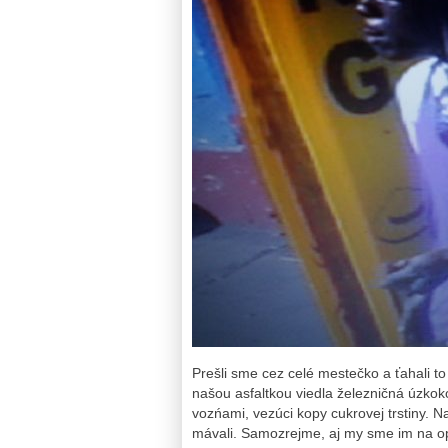
Prešli sme cez celé mestečko a ťahali to
našou asfaltkou viedla železničná úzkokoľ
vozńami, vezúci kopy cukrovej trstiny. 
mávali. Samozrejme, aj my sme im na op