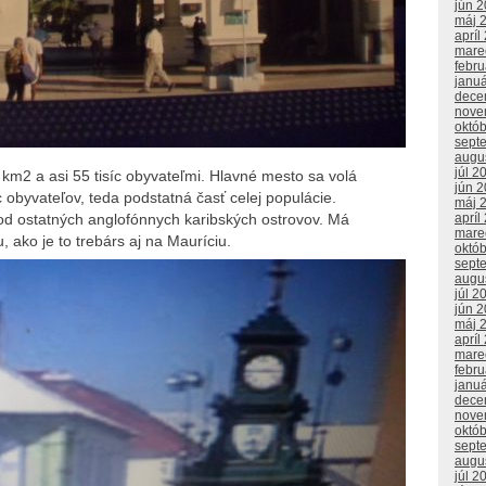
jún 
máj 
apríl
mare
febr
janu
dece
nove
októ
sept
augu
júl 2
1 km2 a asi 55 tisíc obyvateľmi. Hlavné mesto sa volá
jún 
c obyvateľov, teda podstatná časť celej populácie.
máj 
od ostatných anglofónnych karibských ostrovov. Má
apríl
mare
ako je to trebárs aj na Mauríciu.
októ
sept
augu
júl 2
jún 
máj 
apríl
mare
febr
janu
dece
nove
októ
sept
augu
júl 2