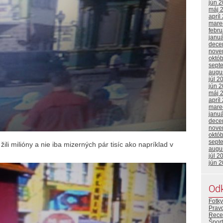
jún 
máj 
apríl
mare
febr
janu
dece
nove
októ
sept
augu
júl 2
jún 
máj 
apríl
mare
janu
dece
nove
októ
sept
 žili milióny a nie iba mizerných pár tisíc ako napríklad v
augu
júl 2
jún 
Od
Fotky
Prav
Rece
Šport