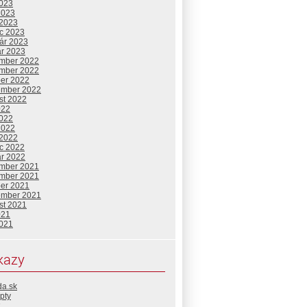
2023
2023
 2023
c 2023
uár 2023
ár 2023
mber 2022
mber 2022
ber 2022
ember 2022
st 2022
022
2022
2022
 2022
c 2022
ár 2022
mber 2021
mber 2021
ber 2021
ember 2021
st 2021
021
2021
kazy
da.sk
pty