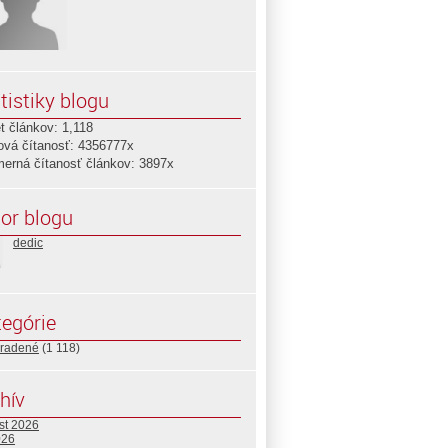
tistiky blogu
t článkov: 1,118
ová čítanosť: 4356777x
merná čítanosť článkov: 3897x
or blogu
dedic
egórie
radené
(1 118)
hív
st 2026
026