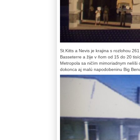
St.Kitts a Nevis je krajina s rozlohou 26
Basseterre a žije v ňom od 15 do 20 tisí
Metropola sa ničím mimoriadnym nelíši 
dokonca aj malú napodobeninu Big Benu, 