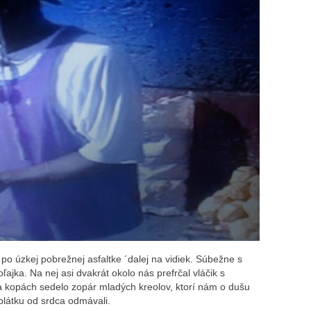
 po úzkej pobrežnej asfaltke ´dalej na vidiek. Súbežne s
ajka. Na nej asi dvakrát okolo nás prefrčal vláčik s
Na kopách sedelo zopár mladých kreolov, ktorí nám o dušu
látku od srdca odmávali.