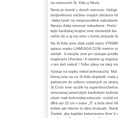
na ostrovoch St. Kitts a Nevis.
Nevis je menší z dvoch ostrovov. Usiluje
dvojtretinovú väčšinu svojich občanov hl
´dalej trpieť na nespravodlivé zabúdanie
Nevisu ďalej venovať nebudeme. Prečo ?
tejto karibskej krajine sme obmedzili iba 
veľmi zlý a aj my sme v tomto prípade /b
Na St.Kitts sme však zažili niečo VÝNI
spiacu sopku LIAMUIGA /1156 metrov na
zdolali . A navyše sme pri výstupe predb
majstrami Uhorska ! A vlastne aj majst
v ten deň nebol/ ! Toľko slávy na taký 
Výstup na sopku nebol jednoduchý. Mal 
ktorej sme sa na St.Kitts doplavili, mal
patriacom do súboru ostatných zo stran
St.Croix sme využili na superšnorcheľov
venovanej americkým karibským kolóniá
záver inak bohovskej exkurzie: rozťali 
dlhá asi 15 cm v tvare „S“ a bola dosť 
bolelo ale hlavne to silno krvácalo. Starš
Žiadali, aby kapitán katamaranu ihne´d vo