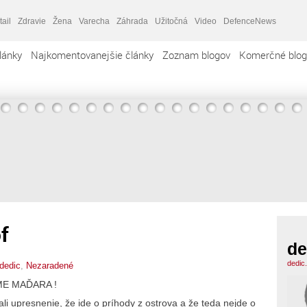
tail
Zdravie
Žena
Varecha
Záhrada
Užitočná
Video
DefenceNews
lánky
Najkomentovanejšie články
Zoznam blogov
Komerčné blog
f
de
dedic
dedic
,
Nezaradené
ME MAĎARA !
ali upresnenie, že ide o príhody z ostrova a že teda nejde o