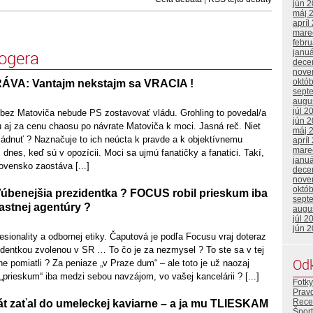
jún 
máj 
apríl
mare
febr
logera
janu
dece
nove
októ
A: Vantajm nekstajm sa VRACIA !
sept
augu
júl 2
 bez Matoviča nebude PS zostavovať vládu. Grohling to povedal/a
jún 
u aj za cenu chaosu po návrate Matoviča k moci. Jasná reč. Niet
máj 
ládnuť ? Naznačuje to ich neúcta k pravde a k objektívnemu
apríl
mare
dnes, keď sú v opozícii. Moci sa ujmú fanatičky a fanatici. Takí,
janu
lovensko zaostáva [...]
dece
nove
októ
úbenejšia prezidentka ? FOCUS robil prieskum iba
sept
astnej agentúry ?
augu
júl 2
jún 
fesionality a odbornej etiky. Čaputová je podľa Focusu vraj doteraz
identkou zvolenou v SR … To čo je za nezmysel ? To ste sa v tej
Od
ne pomiatli ? Za peniaze „v Praze dum“ – ale toto je už naozaj
n „prieskum“ iba medzi sebou navzájom, vo vašej kancelárii ? [...]
Fotky
Prav
Rece
át zaťal do umeleckej kaviarne – a ja mu TLIESKAM
Šport