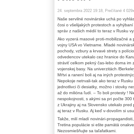
24. septembra 2022 19:18
, Prečítané 4 029
Naše servilné novinárske uchá po vyhlás
čosi o všelijakých protestoch a vyhýbaní
správ z našich médií to teraz v Rusku v
Ako vyzerá masové proti-mobilizačné a p
vojny USA vo Vietname. Mladé novinárske u
pochody, vzbury a krvavé strety s políci
odvedencov utekalo cez hranice do Kanady
stráviť celkom pekný čas-lebo doma im z
vojenskej basy. Na univerzitách /Berkel
Mŕtvi a ranení boli aj na iných protestn
Nepokoje netrvali-tak ako teraz v Rusku d
jednotlivci či desiatky, možno i stovky n
až do milióna ľudí. – To boli protesty ! N
nespokojnosti, s akými sa pri počte 300
z Ukrajiny aj na Slovensko utekalo pre
aj teraz v Rusku. Aj keď v-dovolím si 
Takže, milí mladí novinári-propagandist
Tretina populácie si ešte pamätá onakvejš
Nezosmiešňujte sa taľafatkami.