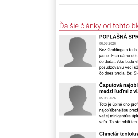
Ďalšie články od tohto b
POPLAŠNÁ SPRÁV
06.08.2026
Bez Grohlinga a teda
jasne: Fica dáme dol
čo dodať. Ako budú v
posudzovaniu vecí už 
čo dnes tvrdia, že: S
Čaputová najobľ
medzi ľuďmi z vl
05.08.2026
Toto je úplné dno pro
najobľúbenejšou prez
vašej minigentúre úpl
veľa. To ste robili te
Chmelár tentokr