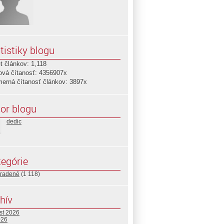
tistiky blogu
t článkov: 1,118
ová čítanosť: 4356907x
merná čítanosť článkov: 3897x
or blogu
dedic
egórie
radené
(1 118)
hív
st 2026
026