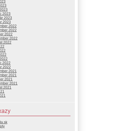
2023
2023
 2023
c 2023
uár 2023
ár 2023
mber 2022
mber 2022
ber 2022
ember 2022
st 2022
022
2022
2022
 2022
c 2022
ár 2022
mber 2021
mber 2021
ber 2021
ember 2021
st 2021
021
2021
kazy
da.sk
pty