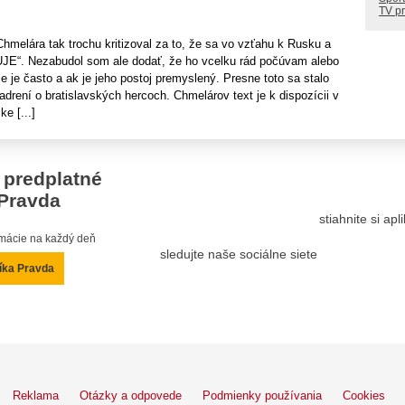
TV p
melára tak trochu kritizoval za to, že sa vo vzťahu k Rusku a
E“. Nezabudol som ale dodať, že ho vcelku rád počúvam alebo
ie je často a ak je jeho postoj premyslený. Presne toto sa stalo
adrení o bratislavských hercoch. Chmelárov text je k dispozícii v
ke [...]
 predplatné
Pravda
stiahnite si ap
ormácie na každý deň
sledujte naše sociálne siete
íka Pravda
Reklama
Otázky a odpovede
Podmienky používania
Cookies