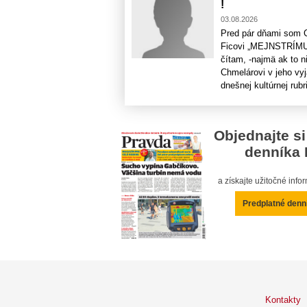
!
03.08.2026
Pred pár dňami som Ch
Ficovi „MEJNSTRÍMUJ
čítam, -najmä ak to n
Chmelárovi v jeho vyj
dnešnej kultúrnej rubri
Objednajte si
denníka 
a získajte užitočné inf
Predplatné denn
Kontakty