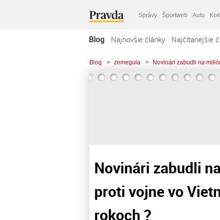
Správy
Športweb
Auto
Kok
Blog
Najnovšie články
Najčítanejšie č
Blog
>
zemegula
>
Novinári zabudli na mili
Novinári zabudli n
proti vojne vo Vie
rokoch ?