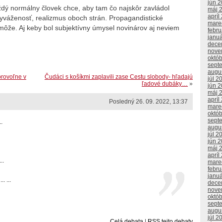
jún 
ždý normálny človek chce, aby tam čo najskôr zavládol
máj 
apríl
 vyváženosť, realizmus oboch strán. Propagandistické
mare
ôže. Aj keby bol subjektívny úmysel novinárov aj neviem
febr
janu
dece
nove
októ
sept
augu
brovoľne v
Čudáci s košíkmi zaplavili zase Cestu slobody- hľadajú
júl 2
ľadové dubáky…
»
jún 
máj 
apríl
Posledný 26. 09. 2022, 13:37
mare
októ
sept
.
augu
júl 2
jún 
máj 
apríl
..
mare
febr
janu
. ...
dece
nove
októ
sept
augu
júl 2
Celá debata
|
RSS tejto debaty