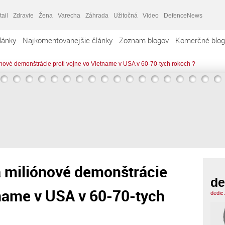
tail
Zdravie
Žena
Varecha
Záhrada
Užitočná
Video
DefenceNews
lánky
Najkomentovanejšie články
Zoznam blogov
Komerčné blog
ónové demonštrácie proti vojne vo Vietname v USA v 60-70-tych rokoch ?
a miliónové demonštrácie
de
tname v USA v 60-70-tych
dedic