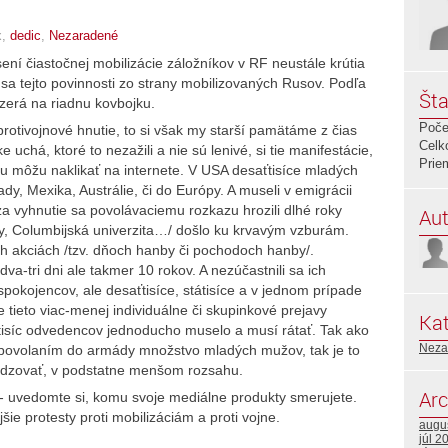
x,
dedic
,
Nezaradené
ení čiastočnej mobilizácie záložníkov v RF neustále krútia
 sa tejto povinnosti zo strany mobilizovaných Rusov. Podľa
Šta
yzerá na riadnu kovbojku.
Poče
rotivojnové hnutie, to si však my starší pamätáme z čias
Celk
chá, ktoré to nezažili a nie sú lenivé, si tie manifestácie,
Prie
ou môžu naklikať na internete. V USA desaťtisíce mladých
, Mexika, Austrálie, či do Európy. A museli v emigrácii
a vyhnutie sa povolávaciemu rozkazu hrozili dlhé roky
Aut
ey, Columbijská univerzita…/ došlo ku krvavým vzburám.
ých akciách /tzv. dňoch hanby či pochodoch hanby/.
va-tri dni ale takmer 10 rokov. A nezúčastnili sa ich
espokojencov, ale desaťtisíce, státisíce a v jednom prípade
ie tieto viac-menej individuálne či skupinkové prejavy
Kat
 tisíc odvedencov jednoducho muselo a musí rátať. Tak ako
Neza
d povolaním do armády množstvo mladých mužov, tak je to
usudzovať, v podstatne menšom rozsahu.
Arc
i,- uvedomte si, komu svoje mediálne produkty smerujete.
ie protesty proti mobilizáciám a proti vojne.
augu
júl 2