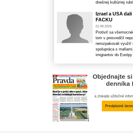
dnešnej kultúrnej rubri
Izrael a USA da
FACKU
01.08.2026
Protiviť sa všemocn
tom v presvedčil nep
nerozpakovali využiť
spolupráca s mafiami
imigrantov do Európy a
Objednajte si
denníka 
a získajte užitočné inf
Predplatné denn