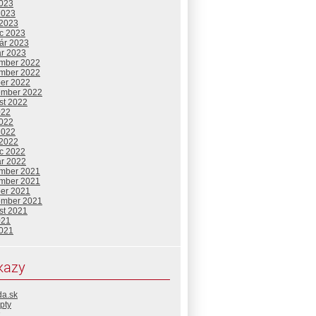
2023
2023
 2023
c 2023
uár 2023
ár 2023
mber 2022
mber 2022
ber 2022
ember 2022
st 2022
022
2022
2022
 2022
c 2022
ár 2022
mber 2021
mber 2021
ber 2021
ember 2021
st 2021
021
2021
kazy
da.sk
pty