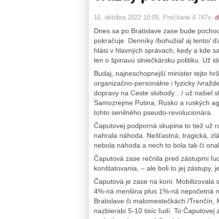
16. októbra 2022 10:05
, Prečítané 4 747x,
d
Dnes sa po Bratislave zase bude pochodov
pokračuje. Denníky /bohužiaľ aj tento/ ď
hlási v hlavných správach, kedy a kde s
len o špinavú slniečkársku politiku. Už i
Budaj, najneschopnejší minister tejto hr
organizačno-personálne i fyzicky /vraž
dopravy na Ceste slobody…/ už našiel 
Samozrejme Putina, Rusko a ruských ag
tohto senilného pseudo-revolucionára.
Čaputovej podporná skupina to tiež už r
nahrala náhoda. Nešťastná, tragická, zlá
nebola náhoda a nech to bola tak či onak
Čaputová zase rečnila pred zástupmi ľudí
konštatovania, – ale boli to jej zástupy, je
Čaputová je zase na koni. Mobilizovala 
4%-ná menšina plus 1%-ná nepočetná no
Bratislave či malomestečkách /Trenčín, Mar
nazbieralo 5-10 tisíc ľudí. To Čaputovej