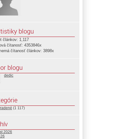
tistiky blogu
t článkov: 1,117
ová čítanosť: 4353846x
merná čítanosť článkov: 3898x
or blogu
dedic
egórie
radené
(1 117)
hív
st 2026
026