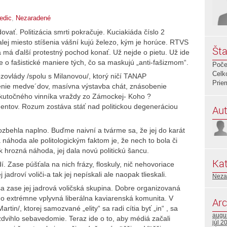
edic
,
Nezaradené
ať. Politizácia smrti pokračuje. Kuciakiáda číslo 2
alej miesto stíšenia vášní kujú železo, kým je horúce. RTVS
Šta
a má ďalší protestný pochod konať. Už nejde o pietu. Už ide
de o fašistické maniere tých, čo sa maskujú „anti-fašizmom“.
Poče
Celk
ôzovlády /spolu s Milanovou/, ktorý ničí TANAP
Prie
denie medve´dov, masívna výstavba chát, znásobenie
skutočného vinníka vraždy zo Zámockej- Koho ?
entov. Rozum zostáva stáť nad politickou degeneráciou
Aut
ozbehla naplno. Buďme naivní a tvárme sa, že jej do karát
 náhoda ale politologickým faktom je, že nech to bola či
 hrozná náhoda, jej dala novú politickú šancu.
Kat
. Zase púšťala na nich frázy, floskuly, nič nehovoriace
j jadroví voliči-a tak jej nepískali ale naopak tlieskali.
Neza
sa zase jej jadrová voličská skupina. Dobre organizovaná
 extrémne vplyvná liberálna kaviarenská komunita. V
Arc
tin/, ktorej samozvané „elity“ sa radi cítia byť „in“ , sa
augu
 zdvihlo sebavedomie. Teraz ide o to, aby médiá začali
júl 2