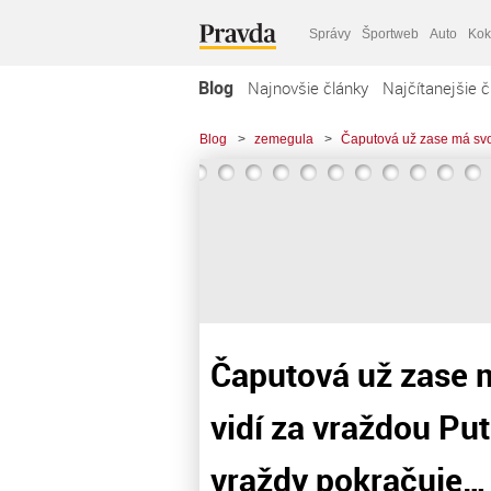
Správy
Športweb
Auto
Kok
Blog
Najnovšie články
Najčítanejšie č
Blog
>
zemegula
>
Čaputová už zase má svoji
Čaputová už zase m
vidí za vraždou Put
vraždy pokračuje…