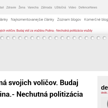
tail
Zdravie
Žena
Varecha
Záhrada
Užitočná
Video
DefenceNews
lánky
Najkomentovanejšie články
Zoznam blogov
Komerčné blog
ch voličov. Budaj vidí za vraždou Putina.- Nechutná politizácia vraždy
á svojich voličov. Budaj
de
ina.- Nechutná politizácia
dedic