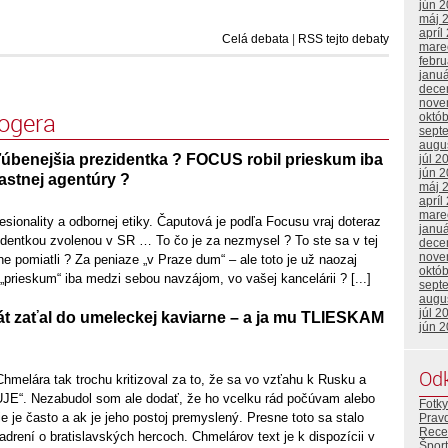
jún 
máj 
apríl
Celá debata
|
RSS tejto debaty
mare
febr
janu
dece
nove
logera
októ
sept
augu
úbenejšia prezidentka ? FOCUS robil prieskum iba
júl 2
jún 
astnej agentúry ?
máj 
apríl
mare
fesionality a odbornej etiky. Čaputová je podľa Focusu vraj doteraz
janu
identkou zvolenou v SR … To čo je za nezmysel ? To ste sa v tej
dece
nove
ne pomiatli ? Za peniaze „v Praze dum“ – ale toto je už naozaj
októ
n „prieskum“ iba medzi sebou navzájom, vo vašej kancelárii ? [...]
sept
augu
júl 2
át zaťal do umeleckej kaviarne – a ja mu TLIESKAM
jún 
Od
melára tak trochu kritizoval za to, že sa vo vzťahu k Rusku a
E“. Nezabudol som ale dodať, že ho vcelku rád počúvam alebo
Fotky
ie je často a ak je jeho postoj premyslený. Presne toto sa stalo
Prav
Rece
adrení o bratislavských hercoch. Chmelárov text je k dispozícii v
Šport