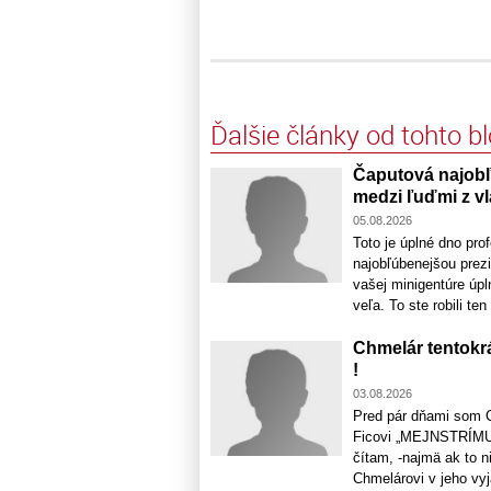
Ďalšie články od tohto b
Čaputová najobľ
medzi ľuďmi z vl
05.08.2026
Toto je úplné dno pro
najobľúbenejšou prez
vašej minigentúre úpl
veľa. To ste robili te
Chmelár tentokr
!
03.08.2026
Pred pár dňami som Ch
Ficovi „MEJNSTRÍMUJ
čítam, -najmä ak to n
Chmelárovi v jeho vyj