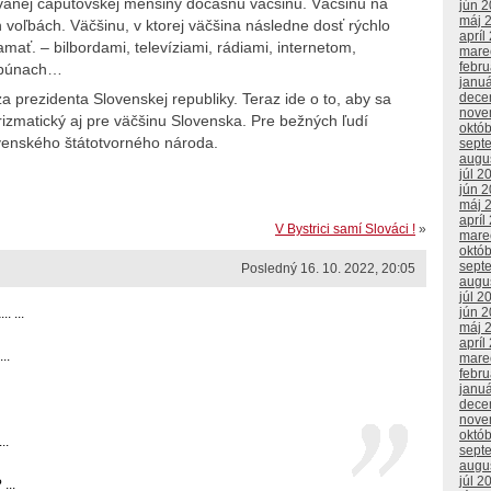
ovanej čaputovskej menšiny dočasnú väčšinu. Väčšinu na
jún 
máj 
 voľbách. Väčšinu, v ktorej väčšina následne dosť rýchlo
apríl
mať. – bilbordami, televíziami, rádiami, internetom,
mare
febr
ribúnach…
janu
dece
a prezidenta Slovenskej republiky. Teraz ide o to, aby sa
nove
rizmatický aj pre väčšinu Slovenska. Pre bežných ľudí
októ
ovenského štátotvorného národa.
sept
augu
júl 2
jún 
máj 
apríl
V Bystrici samí Slováci !
»
mare
októ
sept
Posledný 16. 10. 2022, 20:05
augu
júl 2
jún 
. ...
máj 
apríl
..
mare
febr
janu
dece
nove
októ
..
sept
augu
júl 2
...