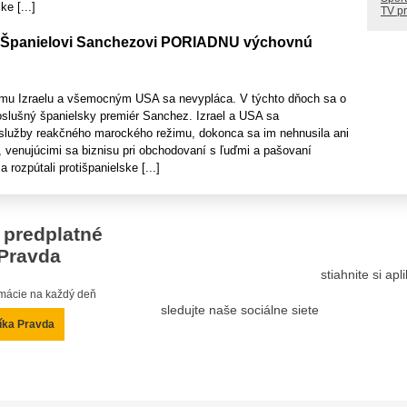
ke [...]
TV p
li Španielovi Sanchezovi PORIADNU výchovnú
ému Izraelu a všemocným USA sa nevypláca. V týchto dňoch sa o
oslušný španielsky premiér Sanchez. Izrael a USA sa
 služby reakčného marockého režimu, dokonca sa im nehnusila ani
, venujúcimi sa biznisu pri obchodovaní s ľuďmi a pašovaní
 rozpútali protišpanielske [...]
 predplatné
Pravda
stiahnite si ap
ormácie na každý deň
sledujte naše sociálne siete
íka Pravda