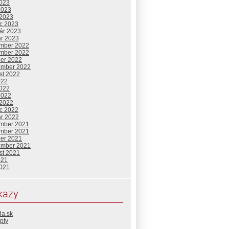
2023
2023
 2023
c 2023
uár 2023
ár 2023
mber 2022
mber 2022
ber 2022
ember 2022
st 2022
022
2022
2022
 2022
c 2022
ár 2022
mber 2021
mber 2021
ber 2021
ember 2021
st 2021
021
2021
kazy
da.sk
pty