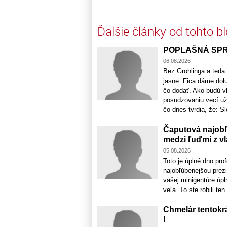
Ďalšie články od tohto b
POPLAŠNÁ SPRÁV
06.08.2026
Bez Grohlinga a teda
jasne: Fica dáme dol
čo dodať. Ako budú v
posudzovaniu vecí už 
čo dnes tvrdia, že: S
Čaputová najobľ
medzi ľuďmi z vl
05.08.2026
Toto je úplné dno pro
najobľúbenejšou prez
vašej minigentúre úpl
veľa. To ste robili te
Chmelár tentokr
!