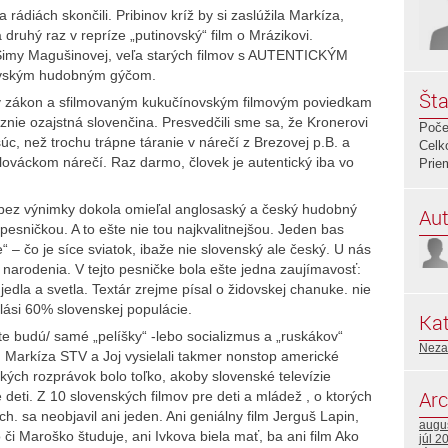
 rádiách skončili. Pribinov kríž by si zaslúžila Markíza,
 druhý raz v repríze „putinovský“ film o Mrázikovi.
t Simy Magušinovej, veľa starých filmov s AUTENTICKÝM
ovským hudobným gýčom.
Šta
ý zákon a sfilmovaným kukučínovským filmovým poviedkam
 znie ozajstná slovenčina. Presvedčili sme sa, že Kronerovi
Poče
úc, než trochu trápne táranie v nárečí z Brezovej p.B. a
Celk
ováckom nárečí. Raz darmo, človek je autentický iba vo
Prie
bez výnimky dokola omieľal anglosaský a český hudobný
Aut
pesničkou. A to ešte nie tou najkvalitnejšou. Jeden bas
 – čo je síce sviatok, ibaže nie slovenský ale český. U nás
arodenia. V tejto pesničke bola ešte jedna zaujímavosť:
jedla a svetla. Textár zrejme písal o židovskej chanuke. nie
lási 60% slovenskej populácie.
Kat
šte budú/ samé „pelíšky“ -lebo socializmus a „ruskákov“
Neza
. Markíza STV a Joj vysielali takmer nonstop americké
ých rozprávok bolo toľko, akoby slovenské televízie
Arc
é deti. Z 10 slovenských filmov pre deti a mládež , o ktorých
. sa neobjavil ani jeden. Ani geniálny film Jerguš Lapin,
augu
 či Maroško študuje, ani Ivkova biela mať, ba ani film Ako
júl 2