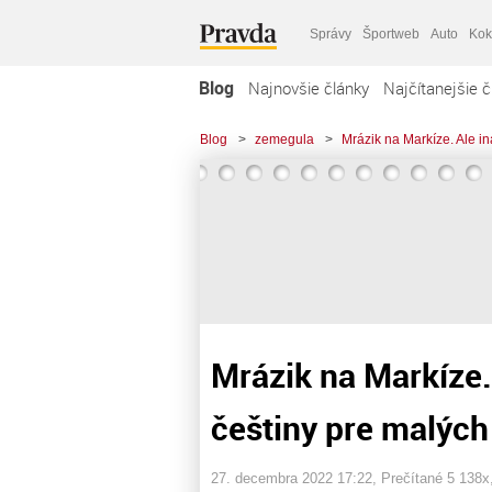
Správy
Športweb
Auto
Kok
Blog
Najnovšie články
Najčítanejšie č
Blog
>
zemegula
>
Mrázik na Markíze. Ale in
Mrázik na Markíze.
češtiny pre malýc
27. decembra 2022 17:22
, Prečítané 5 138x