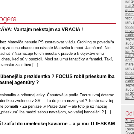
jún 
máj 
apríl
mare
logera
febr
janu
dece
A: Vantajm nekstajm sa VRACIA !
nove
októ
sept
 bez Matoviča nebude PS zostavovať vládu. Grohling to povedal/a
augu
júl 2
u aj za cenu chaosu po návrate Matoviča k moci. Jasná reč. Niet
jún 
ládnuť ? Naznačuje to ich neúcta k pravde a k objektívnemu
máj 
dnes, keď sú v opozícii. Moci sa ujmú fanatičky a fanatici. Takí,
apríl
mare
lovensko zaostáva [...]
janu
dece
úbenejšia prezidentka ? FOCUS robil prieskum iba
nove
októ
astnej agentúry ?
sept
augu
júl 2
fesionality a odbornej etiky. Čaputová je podľa Focusu vraj doteraz
jún 
identkou zvolenou v SR … To čo je za nezmysel ? To ste sa v tej
ne pomiatli ? Za peniaze „v Praze dum“ – ale toto je už naozaj
Od
n „prieskum“ iba medzi sebou navzájom, vo vašej kancelárii ? [...]
Fotky
át zaťal do umeleckej kaviarne – a ja mu TLIESKAM
Prav
Rece
Šport