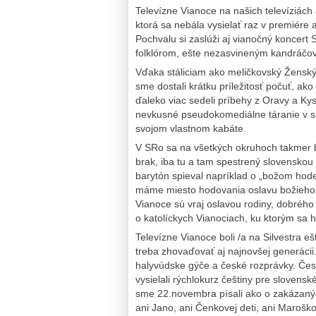
Televízne Vianoce na našich televíziách a
ktorá sa nebála vysielať raz v premiére a
Pochvalu si zaslúži aj vianočný koncer
folklórom, ešte nezasvineným kandráč
Vďaka stáliciam ako meličkovský Žensk
sme dostali krátku príležitosť počuť, ako
ďaleko viac sedeli príbehy z Oravy a Kys
nevkusné pseudokomediálne táranie v sl
svojom vlastnom kabáte.
V SRo sa na všetkých okruhoch takmer 
brak, iba tu a tam spestrený slovenskou 
barytón spieval napríklad o „božom hode“
máme miesto hodovania oslavu božieho n
Vianoce sú vraj oslavou rodiny, dobrého 
o katolíckych Vianociach, ku ktorým sa h
Televízne Vianoce boli /a na Silvestra e
treba zhovaďovať aj najnovšej generácii
halyvúdske gýče a české rozprávky. Česk
vysielali rýchlokurz češtiny pre slovensk
sme 22.novembra písali ako o zakázaných
ani Jano, ani Čenkovej deti, ani Maroško