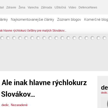
tail
Zdravie
Žena
Varecha
Záhrada
Užitočná
Video
DefenceNews
lánky
Najkomentovanejšie články
Zoznam blogov
Komerčné blog
ak hlavne rýchlokurz češtiny pre malých Slovákov...
 Ale inak hlavne rýchlokurz
de
h Slovákov…
dedic
,
dedic
,
Nezaradené