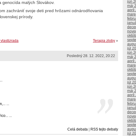
jún 
na genocída malých Slovákov.
máj 
apríl
čom zachrániť svoje deti pred hrôzami odnárodňovania
mare
slovenskej prírody.
febr
janu
dece
nove
októ
sept
vlastizrada
Terapia zloby
»
augu
júl 2
jún 
Posledný 28. 12. 2022, 20:22
máj 
apríl
mare
októ
sept
augu
..
júl 2
jún 
máj 
apríl
mare
febr
.. ...
janu
dece
o... ...
nove
októ
sept
augu
Celá debata
|
RSS tejto debaty
júl 2