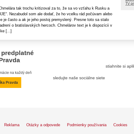
TV p
melára tak trochu kritizoval za to, že sa vo vzťahu k Rusku a
E“. Nezabudol som ale dodať, že ho vcelku rád počúvam alebo
ie je často a ak je jeho postoj premyslený. Presne toto sa stalo
adrení o bratislavských hercoch. Chmelárov text je k dispozícii v
ke [...]
 predplatné
Pravda
stiahnite si ap
ormácie na každý deň
sledujte naše sociálne siete
íka Pravda
Reklama
Otázky a odpovede
Podmienky používania
Cookies