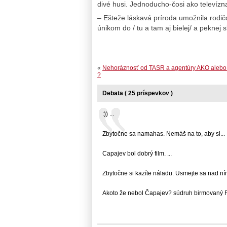
divé husi. Jednoducho-čosi ako televíz
– Ešteže láskavá príroda umožnila rodi
únikom do / tu a tam aj bielej/ a peknej 
«
Nehoráznosť od TASR a agentúry AKO alebo 
?
Debata ( 25 príspevkov )
:)) ...
Zbytočne sa namahas. Nemáš na to, aby si... .
Capajev bol dobrý film. ...
Zbytočne si kazíte náladu. Usmejte sa nad ním,.
Akoto že nebol Čapajev? súdruh birmovaný Fic