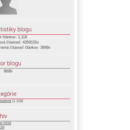
tistiky blogu
t článkov: 1,118
ová čítanosť: 4359155x
merná čítanosť článkov: 3899x
or blogu
dedic
egórie
radené
(1 118)
hív
st 2026
026