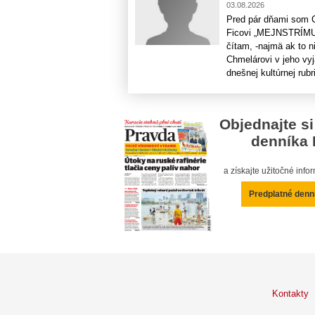
03.08.2026
Pred pár dňami som Ch
Ficovi „MEJNSTRÍMUJ
čítam, -najmä ak to n
Chmelárovi v jeho vyj
dnešnej kultúrnej rubri
Objednajte si
denníka 
a získajte užitočné inf
Predplatné denn
Kontakty