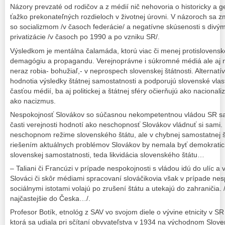
Názory prevzaté od rodičov a z médií nič nehovoria o historicky a g
ťažko prekonateľných rozdieloch v životnej úrovni. V názoroch sa z
so socializmom /v časoch federácie/ a negatívne skúsenosti s divý
privatizácie /v časoch po 1990 a po vzniku SR/.
Výsledkom je mentálna čalamáda, ktorú viac či menej protislovens
demagógiu a propagandu. Verejnoprávne i súkromné médiá ale aj nie
neraz robia- bohužiaľ,- v neprospech slovenskej štátnosti. Alternatí
hodnotia výsledky štátnej samostatnosti a podporujú slovenské vla
časťou médií, ba aj politickej a štátnej sféry očierňujú ako naciona
ako nacizmus.
Nespokojnosť Slovákov so súčasnou nekompetentnou vládou SR sa 
časti verejnosti hodnotí ako neschopnosť Slovákov vládnuť si sami.
neschopnom režime slovenského štátu, ale v chybnej samostatnej š
riešením aktuálnych problémov Slovákov by nemala byť demokratic
slovenskej samostatnosti, teda likvidácia slovenského štátu…
– Taliani či Francúzi v prípade nespokojnosti s vládou idú do ulíc a
Slováci či skôr médiami spracovaní slováčikovia však v prípade nesp
sociálnymi istotami volajú po zrušení štátu a utekajú do zahraničia.
najčastejšie do Česka…/.
Profesor Botík, etnológ z SAV vo svojom diele o vývine etnicity v S
ktorá sa udiala pri sčítaní obyvateľstva v 1934 na východnom Slove