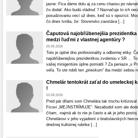
jasne: Fica dáme dolu aj za cenu chaosu po návrat
čo dodať. Ako budú vládnuť ? Naznačuje to ich neú
posudzovaniu vecí už dnes, keď sú v opozícii. Moci
čo dnes tvrdia, že: Slovensko zaostáva [...]
Čaputová najobľúbenejšia prezidentka
medzi ľuďmi z vlastnej agentúry ?
05.08.2026
Toto je úplné dno profesionality a odbornej etiky. 
najobľúbenejšou prezidentkou zvolenou v SR … To č
vašej minigentúre úplne pomiatli ? Za peniaze „v Pr
veľa. To ste robili ten „prieskum“ iba medzi sebou n
Chmelár tentokrát zaťal do umeleckej 
!
03.08.2026
Pred pár dňami som Chmelára tak trochu kritizoval
Ficovi „MEJNSTRÍMUJE“. Nezabudol som ale dodať
čítam, -najmä ak to nie je často a ak je jeho posto
Chmelárovi v jeho vyjadrení o bratislavských hercoc
dnešnej kultúrnej rubrike [...]