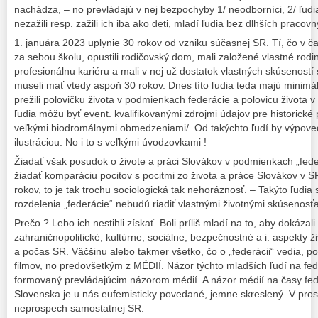
nachádza, – no prevládajú v nej bezpochyby 1/ neodborníci, 2/ ľu
nezažili resp. zažili ich iba ako deti, mladí ľudia bez dlhších pracov
1. januára 2023 uplynie 30 rokov od vzniku súčasnej SR. Tí, čo v č
za sebou školu, opustili rodičovský dom, mali založené vlastné rodin
profesionálnu kariéru a mali v nej už dostatok vlastných skúseností 
museli mať vtedy aspoň 30 rokov. Dnes títo ľudia teda majú minimáln
prežili polovičku života v podmienkach federácie a polovicu života 
ľudia môžu byť event. kvalifikovanými zdrojmi údajov pre historické 
veľkými biodromálnymi obmedzeniami/. Od takýchto ľudí by výpove
ilustráciou. No i to s veľkými úvodzovkami !
Žiadať však posudok o živote a práci Slovákov v podmienkach „fede
žiadať komparáciu pocitov s pocitmi zo života a práce Slovákov v SR
rokov, to je tak trochu sociologická tak nehoráznosť. – Takýto ľudia 
rozdelenia „federácie“ nebudú riadiť vlastnými životnými skúsenosťa
Prečo ? Lebo ich nestihli získať. Boli príliš mladí na to, aby dokáza
zahraničnopolitické, kultúrne, sociálne, bezpečnostné a i. aspekty 
a počas SR. Väčšinu alebo takmer všetko, čo o „federácii“ vedia, po
filmov, no predovšetkým z MÉDIÍ. Názor týchto mladších ľudí na fed
formovaný prevládajúcim názorom médií. A názor médií na časy fe
Slovenska je u nás eufemisticky povedané, jemne skreslený. V pros
neprospech samostatnej SR.