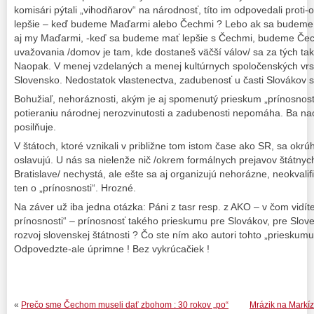
komisári pýtali „vihodňarov“ na národnosť, títo im odpovedali prot
lepšie – keď budeme Maďarmi alebo Čechmi ? Lebo ak sa budeme
aj my Maďarmi, -keď sa budeme mať lepšie s Čechmi, budeme Čech
uvažovania /domov je tam, kde dostaneš väčší válov/ sa za tých tak
Naopak. V menej vzdelaných a menej kultúrnych spoločenských vrstv
Slovensko. Nedostatok vlastenectva, zadubenosť u časti Slovákov s
Bohužiaľ, nehoráznosti, akým je aj spomenutý prieskum „prínosnosti“
potieraniu národnej nerozvinutosti a zadubenosti nepomáha. Ba na
posilňuje.
V štátoch, ktoré vznikali v približne tom istom čase ako SR, sa okrúh
oslavujú. U nás sa nielenže nič /okrem formálnych prejavov štátnych
Bratislave/ nechystá, ale ešte sa aj organizujú nehorázne, neokvalif
ten o „prínosnosti“. Hrozné.
Na záver už iba jedna otázka: Páni z tasr resp. z AKO – v čom vidít
prínosnosti“ – prínosnosť takého prieskumu pre Slovákov, pre Slove
rozvoj slovenskej štátnosti ? Čo ste ním ako autori tohto „prieskumu
Odpovedzte-ale úprimne ! Bez vykrúcačiek !
«
Prečo sme Čechom museli dať zbohom : 30 rokov „po“
Mrázik na Markíz