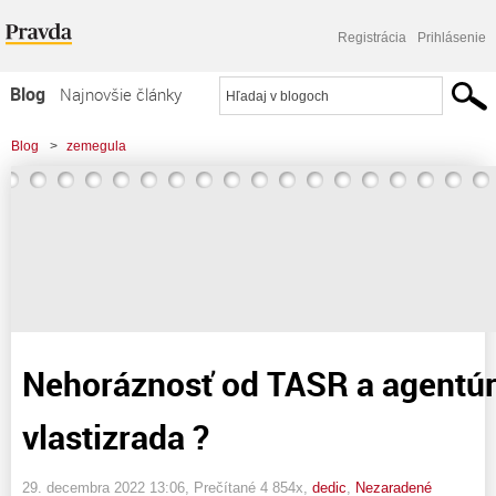
Registrácia
Prihlásenie
Blog
Najnovšie články
Najčítanejšie články
Blog
>
zemegula
Najkomentovanejšie články
>
Nehoráznosť od TASR a agentúry AKO alebo vlastizrada ?
Zoznam blogov
Komerčné blogy
Nehoráznosť od TASR a agentúr
vlastizrada ?
29. decembra 2022 13:06
, Prečítané 4 854x,
dedic
,
Nezaradené