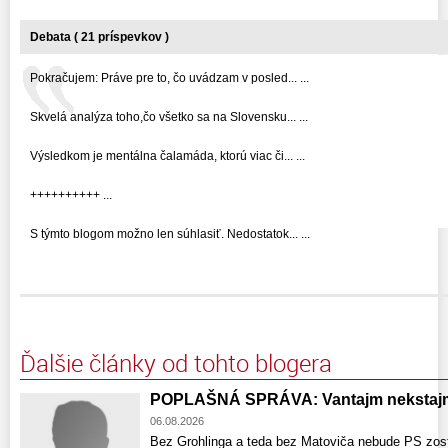
Debata ( 21 príspevkov )
Pokračujem: Práve pre to, čo uvádzam v posled... ...
Skvelá analýza toho,čo všetko sa na Slovensku... ...
Výsledkom je mentálna čalamáda, ktorú viac či... ...
++++++++++ ...
S týmto blogom možno len súhlasiť. Nedostatok... ...
Ďalšie články od tohto blogera
POPLAŠNÁ SPRÁVA: Vantajm nekstajm
06.08.2026
Bez Grohlinga a teda bez Matoviča nebude PS zost