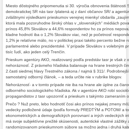
Miesto dôstojného pripomenutia si 30. výročia obnovenia štátnosti
demokratickej SR nás tasr /platená aj z daní občanov SR/ a agent
zvláštnymi výsledkami prieskumov verejnej mienky/ obdarila „zaují
ktorá mala pozoruhodne široký ohlas v „slovenských“ médiách pov
prínos 45,8% Slovákov a 44,6% respondentov ho za prínos nepovaž
kladne hodnotí iba o 1,2% Slovákov viac, než je početnosť respo
1,2% je relatívne málo, no v politickej praxi takéto percento bežne r
parlamentné alebo prezidentské. V prípade Slovákov s volebným prá
tisíc ľudí, ako jeden celý Trenčín.
Prieskum agentúry AKO, realizovaný podľa predstáv tasr je však z
nehoráznosť. Z právneho hľadiska balansuje na hrane trestných čin
2.časti siedmej hlavy Trestného zákona / najmä § 311/. Podrobnejší 
samostatný odborný článok, – a teda určite nie v rubrike blogov.
Nehoráznosť- a v tomto prípade nie iba na hrane ale úplne za čiarou
odborného sociologického hľadiska. Ak v agentúre AKO robí socioló
propagandistov z tasr upozorniť a prieskum s takýmto zameraním o
Prečo ? Nuž preto, lebo hodnotiť čosi ako prínos nejakej zmeny môž
vedecky podložené údaje /podľa formuly PREDTÝM a POTOM/ a to na
ekonometrických a demografických porovnaní a iných vedeckých inf
má svoje subjektívne prežité skúsenosti, autentické vlastné zážitky
randomizovanom prieskumnom súbore sa možno jedna i druhá kate