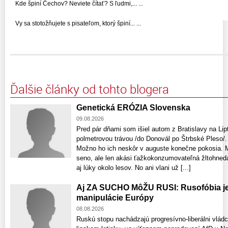
Kde špiní Čechov? Neviete čítať? S ľudmi,... ...
Vy sa stotožňujete s pisateľom, ktorý špiní... ...
Ďalšie články od tohto blogera
Genetická ERÓZIA Slovenska
09.08.2026
Pred pár dňami som išiel autom z Bratislavy na Lip
polmetrovou trávou /do Donovál po Štrbské Ple
Možno ho ich neskôr v auguste konečne pokosia. 
seno, ale len akási ťažkokonzumovateľná žltohnedá 
aj lúky okolo lesov. No ani vlani už [...]
Aj ZA SUCHO MôŽU RUSI: Rusofóbia je 
manipulácie Európy
08.08.2026
Ruskú stopu nachádzajú progresívno-liberálni vlád