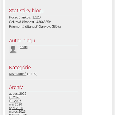
Štatistiky blogu
Počet článkov: 1,120
Celková čítanosť: 4364555x
Priemerná čítanosť článkov: 3897x
Autor blogu
dedic
Kategórie
Nezaradené
(1 120)
Archív
august 2026
júl 2026
jún 2026
máj 2026
apríl 2026
marec 2026