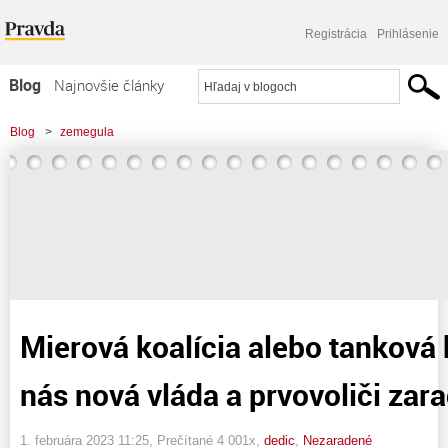
Registrácia
Prihlásenie
Blog
Najnovšie články
Najčítanejšie články
Blog
>
zemegula
Najkomentovanejšie články
>
Mierová koalícia alebo tanková koalícia: kam nás nová vláda a prvovoliči
Zoznam blogov
zaradia ?
Komerčné blogy
Mierová koalícia alebo tanková 
nás nová vláda a prvovoliči zara
1. februára 2023 11:25
, Prečítané 4 001x,
dedic
,
Nezaradené