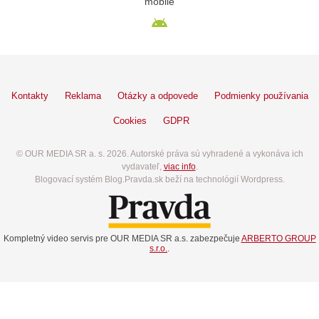
mobile
Kontakty
Reklama
Otázky a odpovede
Podmienky používania
Cookies
GDPR
© OUR MEDIA SR a. s. 2026. Autorské práva sú vyhradené a vykonáva ich
vydavateľ,
viac info
.
Blogovací systém Blog.Pravda.sk beží na technológií Wordpress.
Kompletný video servis pre OUR MEDIA SR a.s. zabezpečuje
ARBERTO GROUP
s.r.o.
.