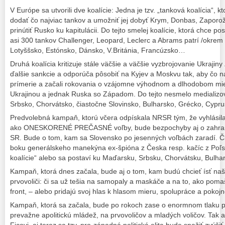
V Európe sa utvorili dve koalície: Jedna je tzv. „tanková koalícia“, k
dodať čo najviac tankov a umožniť jej dobyť Krym, Donbas, Zaporo
prinútiť Rusko ku kapitulácii. Do tejto smelej koalície, ktorá chce po
asi 300 tankov Challenger, Leopard, Leclerc a Abrams patrí /okrem
Lotyššsko, Estónsko, Dánsko, V.Británia, Francúzsko…
Druhá koalícia kritizuje stále väčšie a väčšie vyzbrojovanie Ukrajiny
ďalšie sankcie a odporúča pôsobiť na Kyjev a Moskvu tak, aby čo n
prímerie a začali rokovania o vzájomne výhodnom a dlhodobom mie
Ukrajinou a jednak Ruska so Západom. Do tejto nesmelo medializov
Srbsko, Chorvátsko, čiastočne Slovinsko, Bulharsko, Grécko, Cypr
Predvolebná kampaň, ktorú včera odpískala NRSR tým, že vyhlásil
ako ONESKORENÉ PREČASNÉ voľby, bude bezpochyby aj o zahranič
SR. Bude o tom, kam sa Slovensko po jesenných voľbách zaradí. Či
boku generálskeho manekýna ex-špióna z Česka resp. kačíc z Poľsk
koalície“ alebo sa postaví ku Maďarsku, Srbsku, Chorvátsku, Bulhar
Kampaň, ktorá dnes začala, bude aj o tom, kam budú chcieť ísť naši 
prvovoliči: či sa už tešia na samopaly a maskáče a na to, ako pom
front, – alebo pridajú svoj hlas k hlasom mieru, spolupráce a pokoj
Kampaň, ktorá sa začala, bude po rokoch zase o enormnom tlaku 
prevažne apolitickú mládež, na prvovoličov a mladých voličov. Tak ak