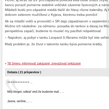
Ficovi, aj teraz sa tzv. pro-západná politická elita bude snažiť zvýši
šancu poraziť pomerne stabilné voličské zázemie ľavicových a náro
Mládeži budú pro-západné médiá tlačiť do hlavy rôzne kaleráby. Aj 
dobrom zelenom mužíčkovi z Kyjeva, ktorému treba pomôcť.
Ak sa mladší voliči a prvovoliči v SR dajú západniarom v septembri
Možno ich následne- za odmenu- posadia do tankov a davaj na Mos
perspektíva zapáči, budeme to musieť my pacifisti rešpektovať.
– Napokon, aj pobyt v tanku Leopard či Abrams môže byť iste veľmi
Malý problém je, že život v takomto tanku býva pomerne krátky.
«
TB Smeru: informovať zakázané; znevažovať prikázané
Debata ( 21 príspevkov )
+++++++++++++ ...
Milý bloger, odkiaľ vieš že budeme mať... ...
Jasne, veríme..... ...