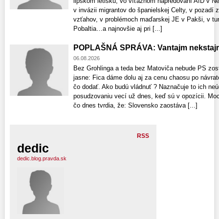
lipskom letisku, vo víťaznom napredovaní AfD v 
v invázii migrantov do španielskej Celty, v pozadí 
vzťahov, v problémoch maďarskej JE v Pakši, v tun
Pobaltia…a najnovšie aj pri [...]
POPLAŠNÁ SPRÁVA: Vantajm nekstajm
06.08.2026
Bez Grohlinga a teda bez Matoviča nebude PS zost
jasne: Fica dáme dolu aj za cenu chaosu po návrat
čo dodať. Ako budú vládnuť ? Naznačuje to ich neú
posudzovaniu vecí už dnes, keď sú v opozícii. Moci
čo dnes tvrdia, že: Slovensko zaostáva [...]
RSS
dedic
dedic.blog.pravda.sk