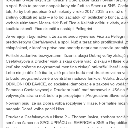
rokovaní o vojenských zmluvách s USA. Zákernučkí novinári pripisuj
a spol. Bolo to presne naopak-keby nie ľudí zo Smeru a SNS, Csefa
tak, že by boli podpísané už niekedy v roku 2017-2018 a nie až o 4
zmluvy odložili ad acta – a to bol začiatok ich politického konca. Zra
vrchole ultimátum Mostu-Híd: Buď Fico a Kaliňák odídu z vlády, ale
koalícia skončí. Fico skončil a nastúpil Pellegrini.
Je verejným tajomstvom, že za nútenou výmenou Fica za Pellegrini
predovšetkým Csefalvayová a spol. Nuž a teraz táto protificovská „z
chlapčokovi, z ktorého práve ona onehdy nepriamo spravila premiér
Politicki zadanlivo bezvýznamní lúzeri z akejsi Dobrej voľby získajú
Csefalvayová a Drucker však získajú oveľa viac. Získajú v Hlase kľ
keď ako početne nevýznamná menšina získajú oni-ťažkí liberáli ame
Lebo nie je dôležité iba to, aké pozície budú mať druckerovci na voleb
to budú programotvorné a centrálne riadiace funkcie. Vďaka drucke
ODKLONÍ OD ĽAVICE, od sociálnej demokracie a zakotví vo vodách 
Pomocou Csefalvayovej a Druckera budú mať sorosovci z USA na Sl
vplyvnejšiu stranu než bolo a je prepytujem „Progresívne Slovensko
Novinári píšu, že sa Dobrá voľba rozplynie v Hlase. Formálne mož
naopak: Dobrá voľba pohltí Hlas.
Drucker a Csefalvayová v Hlase ? – Zbohom ľavica, zbohom soci
seriózna šanca na SPOLUPRÁCU so SMEROM a SNS-o Republike a