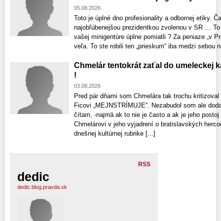
05.08.2026
Toto je úplné dno profesionality a odbornej etiky. 
najobľúbenejšou prezidentkou zvolenou v SR … To č
vašej minigentúre úplne pomiatli ? Za peniaze „v Pr
veľa. To ste robili ten „prieskum“ iba medzi sebou n
Chmelár tentokrát zaťal do umeleckej 
!
03.08.2026
Pred pár dňami som Chmelára tak trochu kritizoval
Ficovi „MEJNSTRÍMUJE“. Nezabudol som ale dodať
čítam, -najmä ak to nie je často a ak je jeho posto
Chmelárovi v jeho vyjadrení o bratislavských hercoc
dnešnej kultúrnej rubrike [...]
RSS
dedic
dedic.blog.pravda.sk