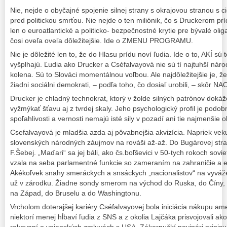
Nie, nejde o obyčajné spojenie silnej strany s okrajovou stranou s 
pred politickou smrťou. Nie nejde o ten miliónik, čo s Druckerom p
len o euroatlantické a politicko- bezpečnostné krytie pre bývalé olig
čosi oveľa oveľa dôležitejšie. Ide o ZMENU PROGRAMU.
Nie je dôležité len to, že do Hlasu prídu noví ľudia. Ide o to, AKÍ s
vyšplhajú. Ľudia ako Drucker a Cséfalvayová nie sú tí najtuhší národ
kolena. Sú to Slováci momentálnou voľbou. Ale najdôležitejšie je, ž
žiadni sociálni demokrati, – podľa toho, čo dosiaľ urobili, – skôr N
Drucker je chladný technokrat, ktorý v žolde silných patrónov dokáž
vyžmýkať šťavu aj z tvrdej skaly. Jeho psychologický profil je podob
spoľahlivosti a vernosti nemajú isté sily v pozadí ani tie najmenšie 
Csefalvayová je mladšia azda aj pôvabnejšia akvizícia. Napriek vek
slovenských národných záujmov na rováši až-až. Do Bugárovej strany 
F.Šebej. „Maďari“ sa jej báli, ako čs.boľševici v 50-tych rokoch sov
vzala na seba parlamentné funkcie so zameraním na zahraničie a eu
Akékoľvek snahy smeráckych a snsáckych „nacionalistov“ na vyváže
už v zárodku. Žiadne sondy smerom na východ do Ruska, do Číny, 
na Západ, do Bruselu a do Washingtonu.
Vrcholom doterajšej kariéry Cséfalvayovej bola iniciácia nákupu ame
niektorí menej hĺbaví ľudia z SNS a z okolia Lajčáka prisvojovali ako