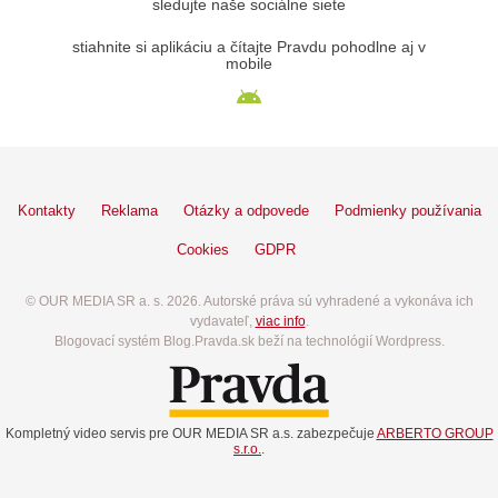
sledujte naše sociálne siete
stiahnite si aplikáciu a čítajte Pravdu pohodlne aj v
mobile
Kontakty
Reklama
Otázky a odpovede
Podmienky používania
Cookies
GDPR
© OUR MEDIA SR a. s. 2026. Autorské práva sú vyhradené a vykonáva ich
vydavateľ,
viac info
.
Blogovací systém Blog.Pravda.sk beží na technológií Wordpress.
Kompletný video servis pre OUR MEDIA SR a.s. zabezpečuje
ARBERTO GROUP
s.r.o.
.