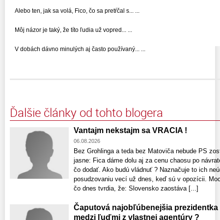
Alebo ten, jak sa volá, Fico, čo sa pretŕčal s... ...
Môj názor je taký, že títo ľudia už vopred... ...
V dobách dávno minulých aj často používaný... ...
Ďalšie články od tohto blogera
Vantajm nekstajm sa VRACIA !
06.08.2026
Bez Grohlinga a teda bez Matoviča nebude PS zost
jasne: Fica dáme dolu aj za cenu chaosu po návrat
čo dodať. Ako budú vládnuť ? Naznačuje to ich neú
posudzovaniu vecí už dnes, keď sú v opozícii. Moci
čo dnes tvrdia, že: Slovensko zaostáva [...]
Čaputová najobľúbenejšia prezidentka
medzi ľuďmi z vlastnej agentúry ?