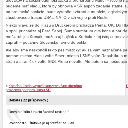
Slovákov na sociálnodemokratickú a pronárodnú vládu. – A čo je na
budeme mať vládu, ktorá by obnovila v SR aspoň zadanie štátnej suv
na protiruské sankcie, bude výrobňou zbraní a munície, logistický
zásobovacou trasou USA a NATO v ich vojne proti Rusku.
Niekto vraví, že do Hlasu s Druckerom prichádza Penta. OK. Do Hl
a spol. prichádza aj Fero Šebej. Suma sumárum dva kone a pár ďal
mečiarobijec Kresák, možno aj Lajčák a Korčok/ z tej istej sorosovs
záprah – potiahne Slovensko rovno do pekla !
Ale aby sme neskončili takto pesimisticky: ak sa vám naznačené pe
pomoc: miesto Hlasu voľte Smer; miesto LSNS voľte Republiku a m
strán a straničiek voľte SNS. Alebo nevoľte. Ale potom sa nečudujte a
«
Katarína Csefalvayová: konzervatívno-liberálna
P
pravicová podpora Hlasu SD
Debata ( 22 príspevkov )
Dnes plní túto funkciu škodná rastlina "... ...
Povinnosťou štátnika je aj pretrčať sa, - ak... ...