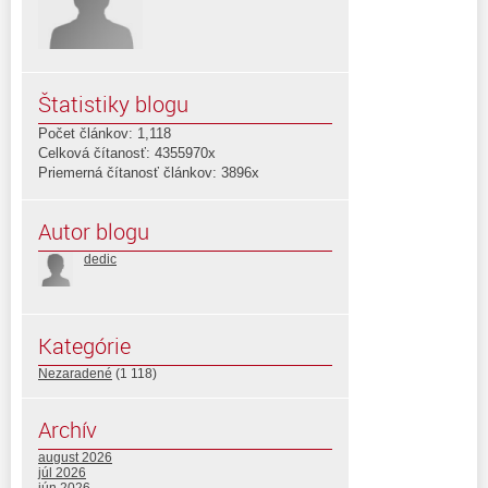
Štatistiky blogu
Počet článkov: 1,118
Celková čítanosť: 4355970x
Priemerná čítanosť článkov: 3896x
Autor blogu
dedic
Kategórie
Nezaradené
(1 118)
Archív
august 2026
júl 2026