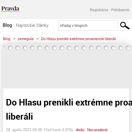
Registrácia
Prihlásenie
Blog
Najnovšie články
Najčítanejšie články
Blog
>
zemegula
>
Do Hlasu prenikli extrémne proamerickí liberáli
Najkomentovanejšie články
Zoznam blogov
Komerčné blogy
Do Hlasu prenikli extrémne pro
liberáli
29. apríla 2023 09:08
, Prečítané 4 079x,
dedic
,
Nezaradené