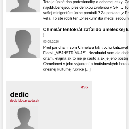
Toto je úplné dno profesionality a odbornej etiky. 
najobľúbenejšou prezidentkou zvolenou v SR … To č
vašej minigentúre úplne pomiatli ? Za peniaze „v Pr
veľa. To ste robili ten „prieskum“ iba medzi sebou n
Chmelár tentokrát zaťal do umeleckej 
!
03.08.2026
Pred pár dňami som Chmelára tak trochu kritizoval
Ficovi „MEJNSTRÍMUJE“. Nezabudol som ale dodať
čítam, -najmä ak to nie je často a ak je jeho posto
Chmelárovi v jeho vyjadrení o bratislavských hercoc
dnešnej kultúrnej rubrike [...]
RSS
dedic
dedic.blog.pravda.sk