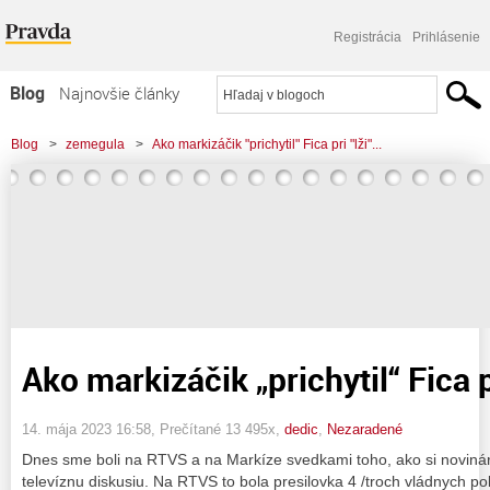
Registrácia
Prihlásenie
Blog
Najnovšie články
Najčítanejšie články
Blog
>
zemegula
>
Ako markizáčik "prichytil" Fica pri "lži"...
Najkomentovanejšie články
Zoznam blogov
Komerčné blogy
Ako markizáčik „prichytil“ Fica p
14. mája 2023 16:58
, Prečítané 13 495x,
dedic
,
Nezaradené
Dnes sme boli na RTVS a na Markíze svedkami toho, ako si novinár
televíznu diskusiu. Na RTVS to bola presilovka 4 /troch vládnych po