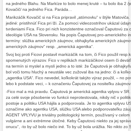
na jedného Blahu. Na Markíze to bolo menej kruté – tu bolo iba 2 /
Kovačič/ na jedného Fica. Paráda…
Marikzáčik Kovačič si na Fica pripravil „atómovku“ v štýle Matoviča
jediné: pristihnúť Fica pri lži. Za pomoci videozostrihov ukázal úda
tvrdeniami Fica. Fico pri nich konzistentne označoval Čaputovú za
ideológie USA na Slovensku. Na popis Čaputovej pro-amerického inf
termíny: slúžka amerických záujmov, obhajkyňa amerických záujmo
amerických záujmov“ resp. „americká agentka“.
Svoj boj proti Ficovi postavil markizáčik na tom, či Fico použil resp.
spomenutých výrazov. Fico v replikách markizáčikovi osem či deväť
na termín si myslel a myslí jedno a to isté: že Čaputová je obhajk
bol voči tomu hluchý a neustále vec zužoval iba na jedno: či a koľko
„agentka USA“. Fico nevedel, koľkokrát takýto výraz použil, – no po
lebo k podstate veci, – k označeniu Čaputovej za nositeľku záujmov 
-Fico mal a má pravdu. Čaputová je americká agentka vplyvu v SR
za celé svoje pôsobenie vo funkcii neprotestovala, nikdy nič v politi
postoje a politiku USA hájila a podporovala. Je to agentka vplyvu USA
označíme ako agentku USA, slúžku USA alebo podporovateľku záuj
AGENT VPLYVU je triviálny politologický termín, používaný v celom 
vulgárne a ani extrémne útočné. Keby Čaputovú niekto za jej správ
onucu“, -to by už bolo niečo iné. To by už bola urážka. No nikto zo 