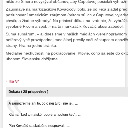
nikto zo Smeru nevyzýval občanov, aby Čaputovej posielali výhražn
Zaujímavé na markizáčikovi Kovačičovi bolo, že od Fica žiadal pred
posluhovaní americkým záujmom /pritom sú ich v Čaputovej vyjadre
chválu a žiadne výhrady/. No priniesť dôkaz na tvrdenie, že vyhrážk
vyvolané Ficom a spol. ,- na to markizáčik Kovačič akosi zabudol.
Suma sumárum, – aj dnes sme v našich médiách -verejnoprávnom i 
neférový lynč prozápadnej mediálnej presily voči zástupcom opozičn
strany. Hra na jednu bránku.
Mediálne nechutnosti na pokračovanie. Ktovie, čoho sa ešte do o
úbohom Slovensku dožijeme….
«
Ilka /3/
Debata ( 28 príspevkov )
A samozrejme ani to, čo o nej tvrdí, nie je... ...
Klamal, keď to najskôr popieral, potom keď... ...
Pán Kovačič sa skutočne nesprával... ...