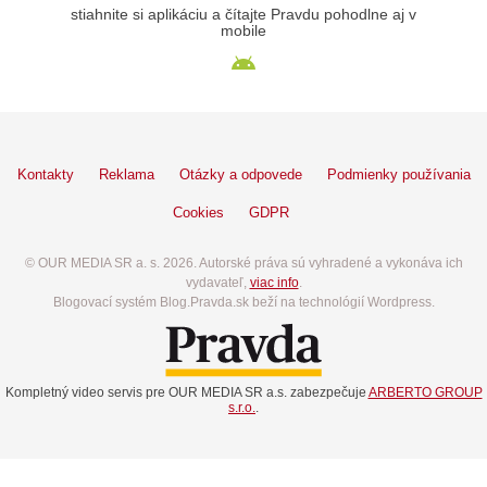
stiahnite si aplikáciu a čítajte Pravdu pohodlne aj v
mobile
Kontakty
Reklama
Otázky a odpovede
Podmienky používania
Cookies
GDPR
© OUR MEDIA SR a. s. 2026. Autorské práva sú vyhradené a vykonáva ich
vydavateľ,
viac info
.
Blogovací systém Blog.Pravda.sk beží na technológií Wordpress.
Kompletný video servis pre OUR MEDIA SR a.s. zabezpečuje
ARBERTO GROUP
s.r.o.
.