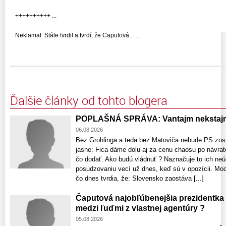
++++++++++ ...
Neklamal. Stále tvrdil a tvrdí, že Caputová... ...
Ďalšie články od tohto blogera
POPLAŠNÁ SPRÁVA: Vantajm nekstajm
06.08.2026
Bez Grohlinga a teda bez Matoviča nebude PS zost
jasne: Fica dáme dolu aj za cenu chaosu po návrat
čo dodať. Ako budú vládnuť ? Naznačuje to ich neú
posudzovaniu vecí už dnes, keď sú v opozícii. Moci
čo dnes tvrdia, že: Slovensko zaostáva [...]
Čaputová najobľúbenejšia prezidentka
medzi ľuďmi z vlastnej agentúry ?
05.08.2026