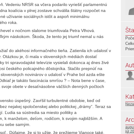
ň. Vedeniu NRSR sa včera podarilo vyriešiť parlamentnú
dna koalícia v plnej zostave schválila štátny rozpočet na
é užívanie sociálnych istôt a aspoň minimálnu
ého roka.
Šta
hevel v nočnom slalome triumfovala Petra Vlhová.
ľkým náskokom. Škoda, že tento jej triumf nemal u nás
Poče
Celk
Prie
žiaľ do akéhosi informačného tieňa. Zatienila ich udalosť v
 Otázkou je, či mala v slovenských médiách dostať
y tri spravodajské televízie vysielali dokonca aj dnes živé
Aut
hosi českého policajného dôstojníka. Stačilo prepnúť na
jem slovenských novinárov o udalosť v Prahe bol azda ešte
Odkiaľ je takáto fascinácia smrťou ? – Nota bene v čase,
nia svoje obete v desaťnásobne väčších denných počtoch
Kat
ovensko úspešný. Zavŕšil turbulentné obdobie, keď od
Neza
ez nejakej spoločenskej alebo politickej „drámy“. Teraz sa
. Ľudia sa sústredia sa miesto politiky a
Arc
, k manželom, deťom, rodičom, k svojim najbližším. A
j ku sebe samým.
augu
júl 2
oľ.. Dúfajme, že si to užije, že prežijeme Vianoce také,