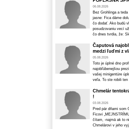
POPLAŠNÁ SPRÁV
06.08.2026
Bez Grohlinga a teda
jasne: Fica dáme dol
čo dodať. Ako budú v
posudzovaniu vecí už 
čo dnes tvrdia, že: S
Čaputová najobľ
medzi ľuďmi z vl
05.08.2026
Toto je úplné dno pro
najobľúbenejšou prez
vašej minigentúre úpl
veľa. To ste robili te
Chmelár tentokr
!
03.08.2026
Pred pár dňami som Ch
Ficovi „MEJNSTRÍMUJ
čítam, -najmä ak to n
Chmelárovi v jeho vyj