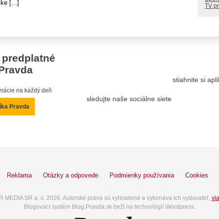
ke [...]
TV p
 predplatné
Pravda
stiahnite si ap
ormácie na každý deň
sledujte naše sociálne siete
íka Pravda
Reklama
Otázky a odpovede
Podmienky používania
Cookies
 MEDIA SR a. s. 2026. Autorské práva sú vyhradené a vykonáva ich vydavateľ,
via
Blogovací systém Blog.Pravda.sk beží na technológií Wordpress.