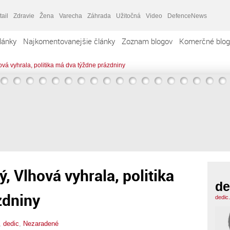
tail
Zdravie
Žena
Varecha
Záhrada
Užitočná
Video
DefenceNews
lánky
Najkomentovanejšie články
Zoznam blogov
Komerčné blog
vá vyhrala, politika má dva týždne prázdniny
, Vlhová vyhrala, politika
de
zdniny
dedic
,
dedic
,
Nezaradené