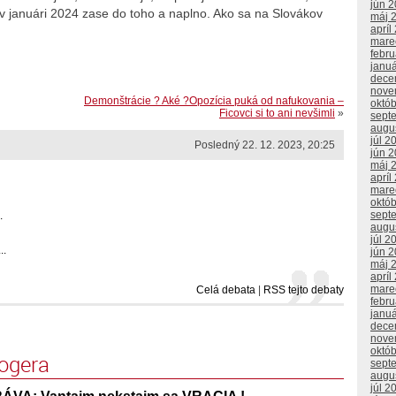
jún 
 v januári 2024 zase do toho a naplno. Ako sa na Slovákov
máj 
apríl
mare
febr
janu
dece
nove
Demonštrácie ? Aké ?Opozícia puká od nafukovania –
októ
Ficovci si to ani nevšimli
»
sept
augu
júl 2
Posledný 22. 12. 2023, 20:25
jún 
máj 
apríl
mare
októ
sept
.
augu
júl 2
..
jún 
máj 
apríl
mare
Celá debata
|
RSS tejto debaty
febr
janu
dece
nove
októ
logera
sept
augu
júl 2