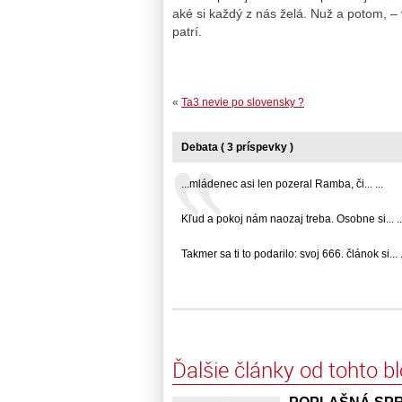
aké si každý z nás želá. Nuž a potom, –
patrí.
«
Ta3 nevie po slovensky ?
Debata ( 3 príspevky )
...mládenec asi len pozeral Ramba, či... ...
Kľud a pokoj nám naozaj treba. Osobne si... ..
Takmer sa ti to podarilo: svoj 666. článok si... .
Ďalšie články od tohto b