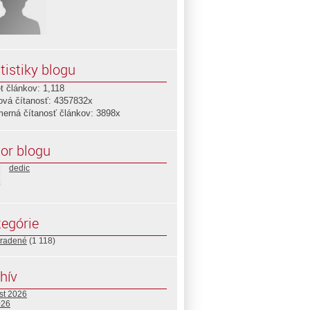
tistiky blogu
t článkov: 1,118
ová čítanosť: 4357832x
merná čítanosť článkov: 3898x
or blogu
dedic
egórie
radené
(1 118)
hív
st 2026
026