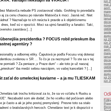
A: Vantajm nekstajm sa VRACIA !
jún 
máj 
apríl
 bez Matoviča nebude PS zostavovať vládu. Grohling to povedal/a
mare
febr
u aj za cenu chaosu po návrate Matoviča k moci. Jasná reč. Niet
janu
ládnuť ? Naznačuje to ich neúcta k pravde a k objektívnemu
dece
dnes, keď sú v opozícii. Moci sa ujmú fanatičky a fanatici. Takí,
nove
októ
lovensko zaostáva [...]
sept
augu
úbenejšia prezidentka ? FOCUS robil prieskum iba
júl 2
jún 
astnej agentúry ?
máj 
apríl
mare
fesionality a odbornej etiky. Čaputová je podľa Focusu vraj doteraz
janu
identkou zvolenou v SR … To čo je za nezmysel ? To ste sa v tej
dece
nove
ne pomiatli ? Za peniaze „v Praze dum“ – ale toto je už naozaj
októ
n „prieskum“ iba medzi sebou navzájom, vo vašej kancelárii ? [...]
sept
augu
júl 2
át zaťal do umeleckej kaviarne – a ja mu TLIESKAM
jún 
Od
melára tak trochu kritizoval za to, že sa vo vzťahu k Rusku a
E“. Nezabudol som ale dodať, že ho vcelku rád počúvam alebo
Fotky
ie je často a ak je jeho postoj premyslený. Presne toto sa stalo
Prav
Rece
adrení o bratislavských hercoch. Chmelárov text je k dispozícii v
Šport