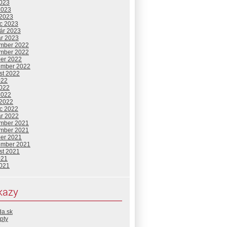
2023
2023
 2023
c 2023
uár 2023
ár 2023
mber 2022
mber 2022
ber 2022
ember 2022
st 2022
022
2022
2022
 2022
c 2022
ár 2022
mber 2021
mber 2021
ber 2021
ember 2021
st 2021
021
2021
kazy
da.sk
pty