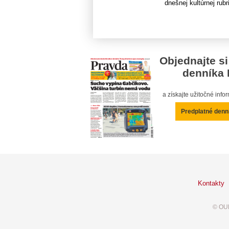
dnešnej kultúrnej rubri
Objednajte si
denníka 
a získajte užitočné inf
Predplatné denn
Kontakty
© OUR