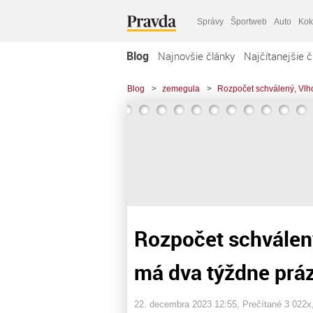
Správy
Športweb
Auto
Kok
Blog
Najnovšie články
Najčítanejšie č
Blog
>
zemegula
>
Rozpočet schválený, Vlho
Rozpočet schválený
má dva týždne prá
22. decembra 2023 12:55
, Prečítané 3 022x