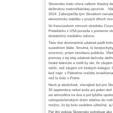
Slovensko malo včera celkom šťastný de
deštrukciu matovičkárskej opozície. . Vlá
2024. Zabezpečila tým Slovákom nerušen
ekonomickú stabilitu v prvých dňoch nov
Vo francúzskom zimnom stredisku Courc
Pretekárku z USA porazila s pomerne ve
dostatočnú mediálnu odozvu.
Tieto dve dominantné udalosti padli bohu
susednom štáte. Smutná, to bezpochyby.
enormnú, priam nevídanú publicitu. Všetk
prenosy z tej istej udalosti-tlačovky aké
české televízie a zistili by ste, že záu
väčší, než záujem ich českých kolegov. 
keď napr. v Palestíne vraždia Izraelča
než to bolo v Prahe.
Nech je akokoľvek, včerajšok bol pre Sl
30.septembra nebol azda ani jeden deň b
asi atmosféra na dva a pol týždňa upokojí
celospoločenských drám stiahnu do rodín
možno, čo by bolo osobitne užitočné, a
Pár dní pokoja Slovensko potrebuje ako s