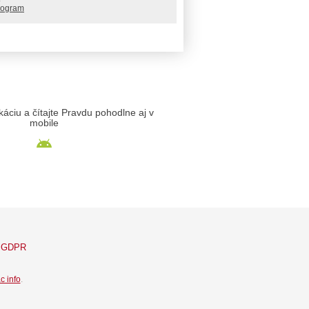
rogram
likáciu a čítajte Pravdu pohodlne aj v
mobile
GDPR
c info
.