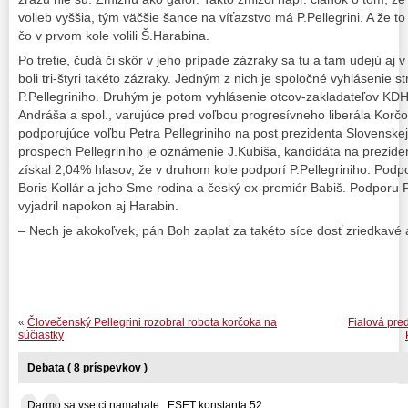
volieb vyššia, tým väčšie šance na víťazstvo má P.Pellegrini. A že to 
čo v prvom kole volili Š.Harabina.
Po tretie, čudá či skôr v jeho prípade zázraky sa tu a tam udejú aj 
boli tri-štyri takéto zázraky. Jedným z nich je spoločné vyhlásenie s
P.Pellegriniho. Druhým je potom vyhlásenie otcov-zakladateľov KD
Andráša a spol., varujúce pred voľbou progresívneho liberála Korč
podporujúce voľbu Petra Pellegriniho na post prezidenta Slovenskej
prospech Pellegriniho je oznámenie J.Kubiša, kandidáta na prezide
získal 2,04% hlasov, že v druhom kole podporí P.Pellegriniho. Podpor
Boris Kollár a jeho Sme rodina a český ex-premiér Babiš. Podporu 
vyjadril napokon aj Harabin.
– Nech je akokoľvek, pán Boh zaplať za takéto síce dosť zriedkavé a
«
Človečenský Pellegrini rozobral robota korčoka na
Fialová pre
súčiastky
Debata ( 8 príspevkov )
Darmo sa vsetci namahate ..ESET konstanta 52... ...