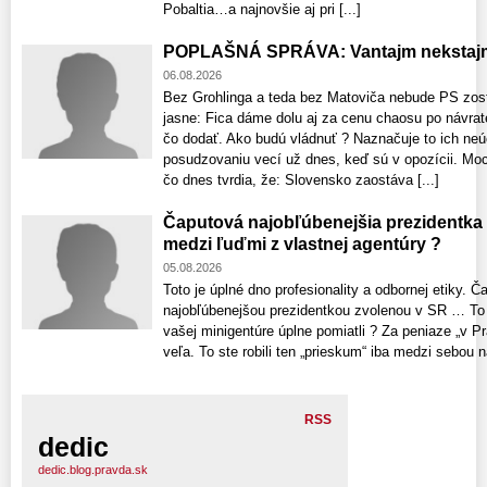
Pobaltia…a najnovšie aj pri [...]
POPLAŠNÁ SPRÁVA: Vantajm nekstajm
06.08.2026
Bez Grohlinga a teda bez Matoviča nebude PS zost
jasne: Fica dáme dolu aj za cenu chaosu po návrat
čo dodať. Ako budú vládnuť ? Naznačuje to ich neú
posudzovaniu vecí už dnes, keď sú v opozícii. Moci
čo dnes tvrdia, že: Slovensko zaostáva [...]
Čaputová najobľúbenejšia prezidentka
medzi ľuďmi z vlastnej agentúry ?
05.08.2026
Toto je úplné dno profesionality a odbornej etiky. 
najobľúbenejšou prezidentkou zvolenou v SR … To č
vašej minigentúre úplne pomiatli ? Za peniaze „v Pr
veľa. To ste robili ten „prieskum“ iba medzi sebou n
RSS
dedic
dedic.blog.pravda.sk