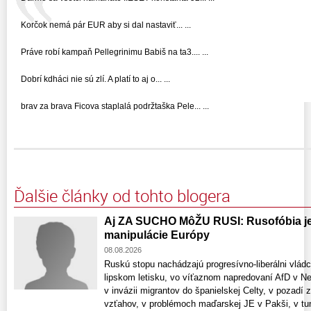
Korčok nemá pár EUR aby si dal nastaviť... ...
Práve robí kampaň Pellegrinimu Babiš na ta3.... ...
Dobrí kdháci nie sú zlí. A platí to aj o... ...
brav za brava Ficova staplalá podržtaška Pele... ...
Ďalšie články od tohto blogera
Aj ZA SUCHO MôŽU RUSI: Rusofóbia je 
manipulácie Európy
08.08.2026
Ruskú stopu nachádzajú progresívno-liberálni vlád
lipskom letisku, vo víťaznom napredovaní AfD v 
v invázii migrantov do španielskej Celty, v pozadí 
vzťahov, v problémoch maďarskej JE v Pakši, v tun