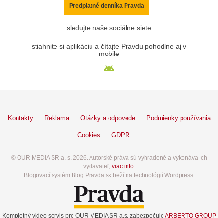
Predplatné denníka Pravda
sledujte naše sociálne siete
stiahnite si aplikáciu a čítajte Pravdu pohodlne aj v
mobile
Kontakty
Reklama
Otázky a odpovede
Podmienky používania
Cookies
GDPR
© OUR MEDIA SR a. s. 2026. Autorské práva sú vyhradené a vykonáva ich
vydavateľ,
viac info
.
Blogovací systém Blog.Pravda.sk beží na technológií Wordpress.
Kompletný video servis pre OUR MEDIA SR a.s. zabezpečuje
ARBERTO GROUP