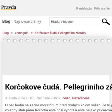
Registrácia
Prihlásenie
Blog
Najnovšie články
Najčítanejšie články
Blog
>
zemegula
>
Korčokove čudá. Pellegriniho zázraky.
Najkomentovanejšie články
Zoznam blogov
Komerčné blogy
Korčokove čudá. Pellegriniho z
3. apríla 2024 15:07
, Prečítané 2 497x,
dedic
,
Nezaradené
O pár hodín sa začne moratórium pred druhým kolom volieb. Je tu 
volebný štáb pána Korčoka ešte čosi vypotil a ešte nejako pričaroval