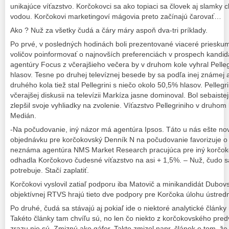
unikajúce víťazstvo. Korčokovci sa ako topiaci sa človek aj slamky c
vodou. Korčokovi marketingoví mágovia preto začínajú čarovať…
Ako ? Nuž za všetky čudá a čáry máry aspoň dva-tri príklady.
Po prvé, v posledných hodinách boli prezentované viaceré prieskum
voličov poinformovať o najnovších preferenciách v prospech kandi
agentúry Focus z včerajšieho večera by v druhom kole vyhral Pelle
hlasov. Tesne po druhej televíznej besede by sa podľa inej známe
druhého kola tiež stal Pellegrini s niečo okolo 50,5% hlasov. Pelle
včerajšej diskusii na televízii Markíza jasne dominoval. Bol sebaiste
zlepšil svoje vyhliadky na zvolenie. Víťazstvo Pellegriniho v druhom
Medián.
-Na počudovanie, iný názor má agentúra Ipsos. Táto u nás ešte no
objednávku pre korčokovský Denník N na počudovanie favorizuje 
neznáma agentúra NMS Market Research pracujúca pre iný korčok
odhadla Korčokovo čudesné víťazstvo na asi + 1,5%. – Nuž, čudo sa
potrebuje. Stačí zaplatiť.
Korčokovi vyslovil zatiaľ podporu iba Matovič a minikandidát Dubovs
objektívnej RTVS hrajú tieto dve podpory pre Korčoka úlohu ústredn
Po druhé, čudá sa stávajú aj pokiaľ ide o niektoré analytické články
Takéto články tam chvíľu sú, no len čo niekto z korčokovského pre
zrazu nie sú. Zmiznú ako gáfor. Takto zmizol napr. článok o tom, 