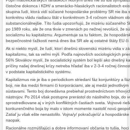
Popri matovičkárskych fanatikoch /ktorými dnes nie sú iba sympati
čistočne dokonca i KDH/ a smerácko-hlasáckych racionalistoch exi
skupina ľudí, ktorá vidí súčasné hospodárske problémy SR nie iba si
konkrétnu vládu riadiacu štát v konkrétnom 3-4 ročnom vládnom obdo
substancionálnejšie. Títo ľudia upozorňujú, že mizériu súčasného S
po 1989 roku, ale že ona tkvie v zmenách po nežnej revolúcii, že 
socializmu ku kapitalizmu. Argumentuje sa tu faktom, že hospodárske
bezpečnostné ťažkosti nemá dnes iba SR ale aj ostatné štáty EU č
Ak si niekto myslí, že ľudí, ktorí dnešnú slovenskú mizériu vidia v z
kapitalizmu, tak sa veľmi mýli. Podľa najnovších sociologických pr
56% Slovákov myslí, že socialistický systém bol lepší ako dnešný kap
príčiny našej dnešnej krízy netreba hľadať iba v 2-3-4 ročnej činnost
v podstate kapitalistického systému.
Kapitalizmus nie je iba o periodickom striedaní fáz konjunktúry a fá
boji, nie iba medzi firmami či korporáciami, ale aj medzi jednotlivým 
sústavami. Tento boj donedávna prebiehal prostredníctvom trhových
nástrojov. Po 2014 však postupne prerástol do násilného boja, do v
sprostredkovane aj v iných konfliktných častiach sveta. Vojnové rieš
konkurenčného boja by malo v istom momente nastoliť novú geopolit
Zatiaľ ju však ešte nenastolilo. Vojna/y/ pokračuje/ú/ a hospodárske
naopak.
Racionálne rozmýšľajúci a dobre informovaní občania to tušia, hoc