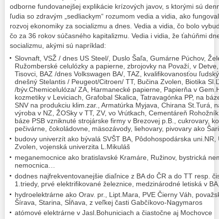
odborne fundovanejšej explikácie krízových javov, s ktorými sú den
ľudia so zdravým „sedliackym“ rozumom vedia a vidia, ako fungoval
rozvoj ekonomiky za socializmu a dnes. Vedia a vidia, čo bolo vybu
čo za 36 rokov súčasného kapitalizmu. Vedia i vidia, že ťahúňmi d
socializmu, akými sú napríklad:
Slovnaft, VSŽ / dnes US Steel/, Duslo Šaľa, Gumárne Púchov, Že
Ružomberské celulózky a papierne, zbrojovky na Považí, v Detve, 
Tisovci, BAZ /dnes Volkswagen BA/, TAZ, kvalifikovanosťou ľudsk
dnešný Stelantis / Peugeot/Citroen/ TT, Bučina Zvolen, Biotika Sl.
/býv.Chemicelulóza/ ZA, Harmanecké papierne, Papierňa v Gem.H
kozmetiky v Leviciach, Grafobal Skalica, Tatravagónka PP, na báz
SNV na produkciu klim.zar., Armatúrka Myjava, Chirana St.Turá, n
výroba v NZ, ŽOSky v TT, ZV, vo Vrútkach, Cementáreň Rohožník,
báze PSB vzniknuté strojárske firmy v Brezovej p.B., cukrovary, k
pečivárne, čokoládovne, mäsozávody, liehovary, pivovary ako Šari
budovy univerzít ako bývalá SVŠT BA, Pôdohospodárska uni.NR, 
Zvolen, vojenská univerzita L.Mikuláš
meganemocnice ako bratislavské Kramáre, Ružinov, bystrická ne
nemocnica…
dodnes najfrekventovanejšie diaľnice z BA do ČR a do TT resp. čis
1.triedy, prvé elektrifikované železnice, medzinárodné letiská v B
hydroelektrárne ako Orav. pr., Lipt.Mara, PVE Čierny Váh, pova
Šírava, Starina, Sĺňava, z veľkej časti Gabčíkovo-Nagymaros
atómové elektrárne v Jasl.Bohuniciach a čiastočne aj Mochovce