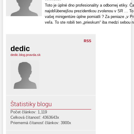
Toto je úplné dno profesionality a odbornej etiky. 
najobľúbenejšou prezidentkou zvolenou v SR … To č
vašej minigentúre úplne pomiatli ? Za peniaze „v Pr
veľa. To ste robili ten „prieskum“ iba medzi sebou n
RSS
dedic
dedic.blog.pravda.sk
Štatistiky blogu
Počet článkov: 1,119
Celková čítanosť: 4363643x
Priemerná čítanosť článkov: 3900x