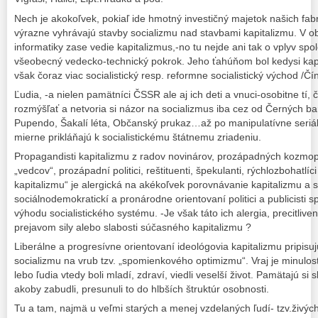
Nech je akokoľvek, pokiaľ ide hmotný investičný majetok našich fabr
výrazne vyhrávajú stavby socializmu nad stavbami kapitalizmu. V obl
informatiky zase vedie kapitalizmus,-no tu nejde ani tak o vplyv sp
všeobecný vedecko-technický pokrok. Jeho ťahúňom bol kedysi kapi
však čoraz viac socialistický resp. reformne socialistický východ /Č
Ľudia, -a nielen pamätníci ČSSR ale aj ich deti a vnuci-osobitne tí,
rozmýšľať a netvoria si názor na socializmus iba cez od Černých ba
Pupendo, Šakalí léta, Občanský prukaz…až po manipulatívne seriály 
mierne prikláňajú k socialistickému štátnemu zriadeniu.
Propagandisti kapitalizmu z radov novinárov, prozápadných kozmop
„vedcov“, prozápadní politici, reštituenti, špekulanti, rýchlozbohatlíc
kapitalizmu“ je alergická na akékoľvek porovnávanie kapitalizmu a s
sociálnodemokratickí a pronárodne orientovaní politici a publicisti
výhodu socialistického systému. -Je však táto ich alergia, precitlive
prejavom sily alebo slabosti súčasného kapitalizmu ?
Liberálne a progresívne orientovaní ideológovia kapitalizmu pripisuj
socializmu na vrub tzv. „spomienkového optimizmu“. Vraj je minulosť
lebo ľudia vtedy boli mladí, zdraví, viedli veselší život. Pamätajú si s
akoby zabudli, presunuli to do hlbších štruktúr osobnosti.
Tu a tam, najmä u veľmi starých a menej vzdelaných ľudí- tzv.živýc