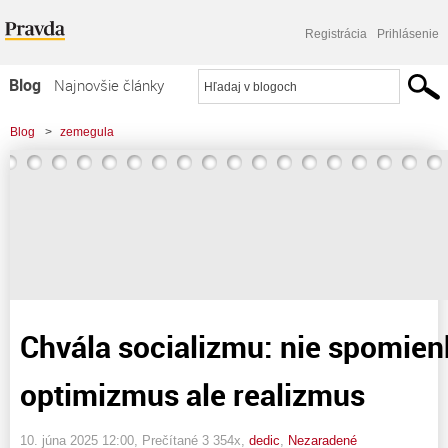
Registrácia
Prihlásenie
Blog
Najnovšie články
Najčítanejšie články
Blog
>
zemegula
Najkomentovanejšie články
>
Chvála socializmu: nie spomienkový optimizmus ale realizmus
Zoznam blogov
Komerčné blogy
Chvála socializmu: nie spomie
optimizmus ale realizmus
10. júna 2025 12:00
, Prečítané 3 354x,
dedic
,
Nezaradené