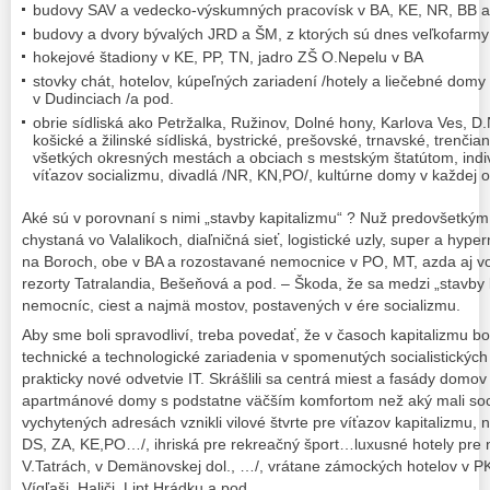
budovy SAV a vedecko-výskumných pracovísk v BA, KE, NR, BB a i
budovy a dvory bývalých JRD a ŠM, z ktorých sú dnes veľkofarmy
hokejové štadiony v KE, PP, TN, jadro ZŠ O.Nepelu v BA
stovky chát, hotelov, kúpeľných zariadení /hotely a liečebné domy
v Dudinciach /a pod.
obrie sídliská ako Petržalka, Ružinov, Dolné hony, Karlova Ves,
košické a žilinské sídliská, bystrické, prešovské, trnavské, trenčian
všetkých okresných mestách a obciach s mestským štatútom, indi
víťazov socializmu, divadlá /NR, KN,PO/, kultúrne domy v každej 
Aké sú v porovnaní s nimi „stavby kapitalizmu“ ? Nuž predovšetký
chystaná vo Valalikoch, diaľničná sieť, logistické uzly, super a hyp
na Boroch, obe v BA a rozostavané nemocnice v PO, MT, azda aj
rezorty Tatralandia, Bešeňová a pod. – Škoda, že sa medzi „stavby
nemocníc, ciest a najmä mostov, postavených v ére socializmu.
Aby sme boli spravodliví, treba povedať, že v časoch kapitalizmu bo
technické a technologické zariadenia v spomenutých socialistickýc
prakticky nové odvetvie IT. Skrášlili sa centrá miest a fasády domov 
apartmánové domy s podstatne väčším komfortom než aký mali socia
vychytených adresách vznikli vilové štvrte pre víťazov kapitalizmu, 
DS, ZA, KE,PO…/, ihriská pre rekreačný šport…luxusné hotely pre n
V.Tatrách, v Demänovskej dol., …/, vrátane zámockých hotelov v PK,
Vígľaši, Haliči, Lipt.Hrádku a pod.