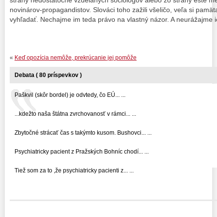
strany nedostatočne vzdelaných sociológov alebo zo strany ešte 
novinárov-propagandistov. Slováci toho zažili všeličo, veľa si pamäta
vyhľadať. Nechajme im teda právo na vlastný názor. A neurážajme i
«
Keď opozícia nemôže, prekrúcanie jej pomôže
Debata ( 80 príspevkov )
Paškvil (skôr bordel) je odvtedy, čo EÚ... ...
...kdežto naša štátna zvrchovanosť v rámci... ...
Zbytočné strácať čas s takýmto kusom. Bushovci... ...
Psychiatricky pacient z Pražských Bohníc chodí... ...
Tiež som za to ,že psychiatricky pacienti z... ...