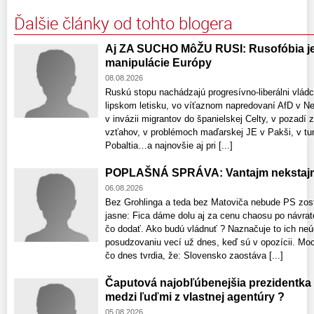
Ďalšie články od tohto blogera
Aj ZA SUCHO MôŽU RUSI: Rusofóbia je 
manipulácie Európy
08.08.2026
Ruskú stopu nachádzajú progresívno-liberálni vlád
lipskom letisku, vo víťaznom napredovaní AfD v 
v invázii migrantov do španielskej Celty, v pozadí 
vzťahov, v problémoch maďarskej JE v Pakši, v tun
Pobaltia…a najnovšie aj pri [...]
POPLAŠNÁ SPRÁVA: Vantajm nekstajm
06.08.2026
Bez Grohlinga a teda bez Matoviča nebude PS zost
jasne: Fica dáme dolu aj za cenu chaosu po návrat
čo dodať. Ako budú vládnuť ? Naznačuje to ich neú
posudzovaniu vecí už dnes, keď sú v opozícii. Moci
čo dnes tvrdia, že: Slovensko zaostáva [...]
Čaputová najobľúbenejšia prezidentka
medzi ľuďmi z vlastnej agentúry ?
05.08.2026