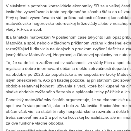
V súvislosti s potrebou konsolidácie ekonomiky SR sa u veľkej časti
insitného vysvetľovania tohto nepríjemného zásahu štátu do už zauž
Prvý spôsob vysvetľovania vidí príčinu nutnosti súčasnej konsolidá
matovičovsko-hegerovsko-odorovskej hrôzovlády alebo v neschopno
vlády R.Fica a spol.
Iba fanatickí matovičkári /v poslednom čase takýchto ľudí opäť prib
Matoviča a spol. nebolo v žiadnom príčinnom vzťahu k dnešnej ekon
rozmýšľajúci ľudia vidia na údajoch o prudkom zvýšení deficitu a z
jasný dôkaz Matovičovej, Hegerovej a Odorovej spoluviny na nutnost
To, že sa deficit a zadĺženosť i v súčasnosti, za vlády Fica a spol. ďa
mysliaci a dobre informovaní občania efektu zotrvačnosti dopadu ned
na obdobie po 2023. Za populistické a nehospodárne kroky Matoviča
istým oneskorením. Ako pri každej pôžičke, aj pri štátnom zadlžovaní
obdobie relatívnej hojnosti, užívania si vecí, ktoré boli kúpené na 
sladké obdobie zvýšeného šetrenia a splácania istiny pôžičiek a ich
Fanatický matovičkársky ficofób argumentuje, že sa ekonomické uk
spol. oveľa viac pohoršili, ako to bolo za Matoviča. Racionálne roz
občan však vie, za stačili tri roky hospodárskeho rozvratu a došlo
treba sanovať nie za 1 a pol roka ficovskej konsolidácie, ale minimál
za dve funkčné vládne obdobia.