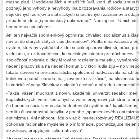
možno platí. U vzdelanejších a mladších ľudí, ktorí už socializmus fa
poznajú jeho výhody a nevýhody iba z rozprávania rodičov a starých
objektívnych zdrojov a štatistických či archívnych záznamov a údajov,
prípade nejde o „spomienkový optimizmus“. Naozaj nie. -U nich ide 
hodnoteniu spoločnosti.
Ani ten najväčší spomienkový optimista, chváliaci socializmus z či
návrat do starých zlatých čias „komančov“. Podľa mňa väčšina z o
systém, ktorý by vychádzal z ideí sociálnej spravodlivosti, práce pr
vzdelaniu, ku zdravotníctvu, ku sociálnym istotám pre dôchodcov. .Tí
spoločnosť opierala o idey férového rozdelenia majetku, vytváranýc
riadení pracovísk a na riadení komunít, v ktorí ľudia žijú – no v nep
takáto slovenská pro-socialistická spoločnosť nadväzovala na ich o
kolektívnu pamäť národa, na „slovenskú civilizáciu“, na slovenskú ná
historické zápasy Slovákov o vlastnú osobnú a národnú emancipáci
-Takže, vážení mudrlanti z novín, akadémií, univerzít, redakcií méd
kapitalistických, veľmi liberálnych a veľmi progresívnych strán a hnut
čo hodnotia socializmus ako hodnotenejší systém než kapitalizmus, 
senilitu či osobnostnú úchylku v podobe „spomienkového optimizmu
optimizmus. Ani náhodou. Ide o viac či menej rozvinutý REALIZMUS,
dokonalé racionálne myslenie a o informácie, pochádzajúce nielen 
zo zdrojov, prepytujem „alternatívnych“.
Alternatívne zdroje informácií sú dobrá vec. Rozširujú rozhľad, cibr