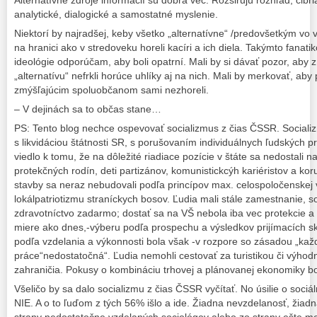
analytické, dialogické a samostatné myslenie.
Niektorí by najradšej, keby všetko „alternatívne“ /predovšetkým vo v
na hranici ako v stredoveku horeli kacíri a ich diela. Takýmto fanati
ideológie odporúčam, aby boli opatrní. Mali by si dávať pozor, aby 
„alternatívu“ nefrkli horúce uhlíky aj na nich. Mali by merkovať, aby
zmýšľajúcim spoluobčanom sami nezhoreli.
– V dejinách sa to občas stane…
PS: Tento blog nechce ospevovať socializmus z čias ČSSR. Sociali
s likvidáciou štátnosti SR, s porušovaním individuálnych ľudských pr
viedlo k tomu, že na dôležité riadiace pozície v štáte sa nedostali na
protekčných rodín, deti partizánov, komunistickcýh kariéristov a koru
stavby sa neraz nebudovali podľa princípov max. celospoločenskej v
lokálpatriotizmu straníckych bosov. Ľudia mali stále zamestnanie, soci
zdravotníctvo zadarmo; dostať sa na VŠ nebola iba vec protekcie a 
miere ako dnes,-výberu podľa prospechu a výsledkov prijímacích s
podľa vzdelania a výkonnosti bola však -v rozpore so zásadou „ka
práce“nedostatočná“. Ľudia nemohli cestovať za turistikou či výho
zahraničia. Pokusy o kombináciu trhovej a plánovanej ekonomiky bo
Všeličo by sa dalo socializmu z čias ČSSR vyčítať. No úsilie o sociá
NIE. A o to ľuďom z tých 56% išlo a ide. Žiadna nevzdelanosť, žiadna