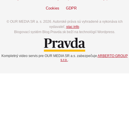
Cookies
GDPR
© OUR MEDIA SR a. s. 2026. Autorské práva sú vyhradené a vykonáva ich
vydavateľ,
viac info
.
Blogovací systém Blog.Pravda.sk beží na technológií Wordpress.
Kompletný video servis pre OUR MEDIA SR a.s. zabezpečuje
ARBERTO GROUP
s.r.o.
.