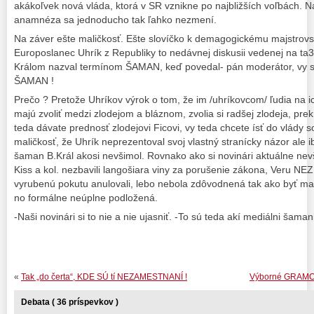
akákoľvek nová vláda, ktorá v SR vznikne po najbližších voľbách.
anamnéza sa jednoducho tak ľahko nezmení.
Na záver ešte maličkosť. Ešte slovíčko k demagogickému majstrovs
Europoslanec Uhrík z Republiky to nedávnej diskusii vedenej na ta
Králom nazval termínom ŠAMAN, keď povedal- pán moderátor, vy 
ŠAMAN !
Prečo ? Pretože Uhríkov výrok o tom, že im /uhríkovcom/ ľudia na ich
majú zvoliť medzi zlodejom a bláznom, zvolia si radšej zlodeja, prekr
teda dávate prednosť zlodejovi Ficovi, vy teda chcete ísť do vlády 
maličkosť, že Uhrík neprezentoval svoj vlastný stranícky názor ale ib
šaman B.Král akosi nevšimol. Rovnako ako si novinári aktuálne nev
Kiss a kol. nezbavili langošiara viny za porušenie zákona, Veru N
vyrubenú pokutu anulovali, lebo nebola zdôvodnená tak ako byť ma
no formálne neúplne podložená.
-Naši novinári si to nie a nie ujasniť. -To sú teda akí mediálni šamani
«
Tak „do čerta“, KDE SÚ tí NEZAMESTNANÍ !
Výborné GRAMOTN
Debata ( 36 príspevkov )