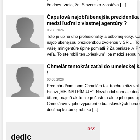
čo dnes tvrdia, že: Slovensko zaostáva [...]
Čaputová najobľúbenejšia prezidentka
medzi ľuďmi z vlastnej agentúry ?
05.08.2026
Toto je úplné dno profesionality a odbornej etiky. 
najobľúbenejšou prezidentkou zvolenou v SR … To č
vašej minigentúre úplne pomiatli ? Za peniaze „v Pr
veľa. To ste robili ten „prieskum“ iba medzi sebou n
Chmelár tentokrát zaťal do umeleckej 
!
03.08.2026
Pred pár dňami som Chmelára tak trochu kritizoval
Ficovi „MEJNSTRÍMUJE“. Nezabudol som ale dodať
čítam, -najmä ak to nie je často a ak je jeho posto
Chmelárovi v jeho vyjadrení o bratislavských hercoc
dnešnej kultúrnej rubrike [...]
RSS
dedic