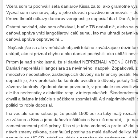
Včera som tu pochválil šéfa daniarov Kissa za to, ako gramotne vysve
Vyzval som novinárov, aby o jeho slovách pravdivo informovali. – B
férovo tlmočil odkazy daniarov verejnosti je doposiaľ iba I.Daniš, k
Ostatní novinári, ako som očakával, buď z TB nedali nič, alebo sa za
daňová správa vráti langošiarovi celú sumu, kto mu uhradí právnika 
daňová správa ospravedlní…
-Najčastejšie sa ale v médiách objavili totálne zavádzajúce dezinfor
ustúpil, ako si priznal chybu a ako daniari pochybili, ako ublížili n
Pritom je nad slnko jasné, že si daniari NEPRIZNALI VECNÚ CHYBU
Daniari neprehlásili langošiara za nevinného, naopak. Zopakovali, ž
množstvo nedostatkov, zakladajúcich dôvody na finančný postih. Ne
dopustili je, že v protokole ku kontrole uviedli iné dôvody pokuty 1
záverov kontroly. Zjednodušene povedané, v protokole neuviedli v
ale iba nedostatky v diakritike resp. v interpunkciách. Škodoradost
chytili a štátne inštitúcie s pôžitkom zosmiešnili. A tí najprimitívnejš
politici to robia doposiaľ.
Iná vec ale samo sebou je, že postih 1500 eur za taký malý rozsah 
zo zákona a Kiss a jeho daňová inštitúcia s tým nič neurobí, – je na
zamestnancami príliš prísny. Kiss si je toho vedomý a preto už dal 
návrh zmeny zákona, zjemňujúci postihy za malé daňové delikty. N