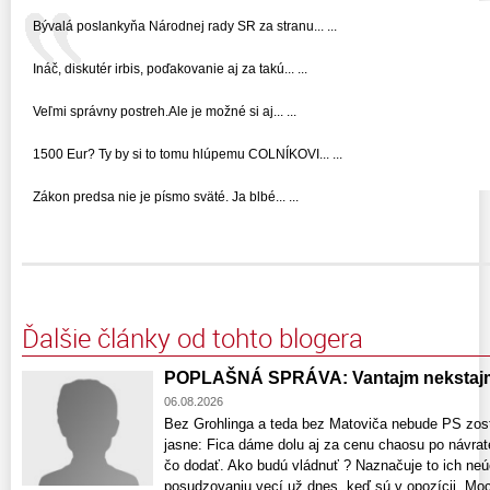
Bývalá poslankyňa Národnej rady SR za stranu... ...
Ináč, diskutér irbis, poďakovanie aj za takú... ...
Veľmi správny postreh.Ale je možné si aj... ...
1500 Eur? Ty by si to tomu hlúpemu COLNÍKOVI... ...
Zákon predsa nie je písmo sväté. Ja blbé... ...
Ďalšie články od tohto blogera
POPLAŠNÁ SPRÁVA: Vantajm nekstajm
06.08.2026
Bez Grohlinga a teda bez Matoviča nebude PS zost
jasne: Fica dáme dolu aj za cenu chaosu po návrat
čo dodať. Ako budú vládnuť ? Naznačuje to ich neú
posudzovaniu vecí už dnes, keď sú v opozícii. Moci