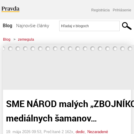
Registrácia
Prihlásenie
Blog
Najnovšie články
Najčítanejšie články
Blog
>
zemegula
Najkomentovanejšie články
>
SME NÁROD malých "ZBOJNÍKOV" a mediálnych šamanov...
Zoznam blogov
Komerčné blogy
SME NÁROD malých „ZBOJNÍKO
mediálnych šamanov…
19. mája 2026 09:53
, Prečítané 2 162x,
dedic
,
Nezaradené