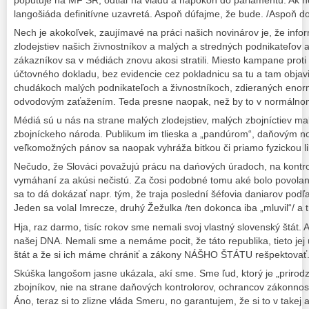
poputuje na MF SR, odtiaľ na vládu a napokon do parlamentu. Ak 
langošiáda definitívne uzavretá. Aspoň dúfajme, že bude. /Aspoň 
Nech je akokoľvek, zaujímavé na práci našich novinárov je, že inf
zlodejstiev našich živnostníkov a malých a stredných podnikateľov a
zákazníkov sa v médiách znovu akosi stratili. Miesto kampane proti
účtovného dokladu, bez evidencie cez pokladnicu sa tu a tam objavili
chudákoch malých podnikateľoch a živnostníkoch, zdieraných en
odvodovým zaťažením. Teda presne naopak, než by to v normálnom
Médiá sú u nás na strane malých zlodejstiev, malých zbojníctiev m
zbojníckeho národa. Publikum im tlieska a „pandúrom“, daňovým 
veľkomožných pánov sa naopak vyhráža bitkou či priamo fyzickou l
Nečudo, že Slováci považujú prácu na dańových úradoch, na kontrol
vymáhaní za akúsi nečistú. Za čosi podobné tomu aké bolo povolan
sa to dá dokázať napr. tým, že traja poslední šéfovia daniarov podľa
Jeden sa volal Imrecze, druhý Žežulka /ten dokonca iba „mluvil“/ a t
Hja, raz darmo, tisíc rokov sme nemali svoj vlastný slovenský štát. 
našej DNA. Nemali sme a nemáme pocit, že táto republika, tieto jej 
štát a že si ich máme chrániť a zákony NÁŠHO ŠTÁTU rešpektovať
Skúška langošom jasne ukázala, akí sme. Sme ľud, ktorý je „prirodz
zbojníkov, nie na strane daňových kontrolorov, ochrancov zákonnost
Áno, teraz si to zlizne vláda Smeru, no garantujem, že si to v takej