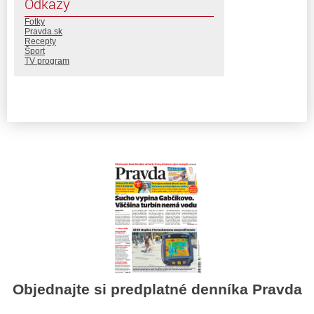
Odkazy
Fotky
Pravda.sk
Recepty
Šport
TV program
Objednajte si predplatné denníka Pravda