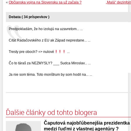
«
Občianska vojna na Slovensku sa už začala ?
„Malá“ dezinfo
Debata ( 34 príspevkov )
Predpokladám, že ho izolujú na uzavretom... ...
Citát Radačovského z EU ak Západ neprestane... ...
Tresty pre oboch? => nulové
...
Čo to táraš za NEZMYSLY? ___ Sudca Miroslav... ...
Ja nie som téma. Toto monštrum by som hodil na... ...
Ďalšie články od tohto blogera
Čaputová najobľúbenejšia prezidentka
medzi ľuďmi z vlastnej agentúry ?