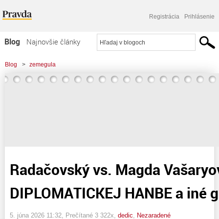
Registrácia
Prihlásenie
Blog
Najnovšie články
Najčítanejšie články
Blog
>
zemegula
Najkomentovanejšie články
>
Radačovský vs. Magda Vašaryová: O DIPLOMATICKEJ HANBE a iné glosičky
Zoznam blogov
Komerčné blogy
Radačovský vs. Magda Vašaryo
DIPLOMATICKEJ HANBE a iné g
5. júna 2026 11:32
, Prečítané 3 322x,
dedic
,
Nezaradené