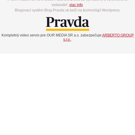
vydavateľ,
viac info
.
Blogovací systém Blog.Pravda.sk beží na technológií Wordpress.
Kompletný video servis pre OUR MEDIA SR a.s. zabezpečuje
ARBERTO GROUP
s.r.o.
.