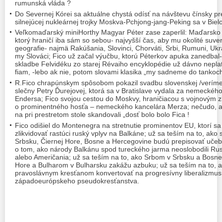
rumunská vláda ?
Do Severnej Kórei sa aktuálne chystá odísť na návštevu čínsky pr
silnejúcej nukleárnej trojky Moskva-Pchjong-jang-Peking sa v Bi
Veľkomaďarský miniHorthy Magyar Péter zase zaperlil: Maďarsko je
ktorý hraničí iba sám so sebou- najvyšší čas, aby mu okolité suver
geografie- najmä Rakúšania, Slovinci, Chorváti, Srbi, Rumuni, Uk
my Slováci; Fico už začal výučbu, ktorú Péterkov apuka zanedbal-
skladbe Felvidéku zo starej Révaiho encyklopédie už dávno neplati
fiam, -lebo ak nie, potom slovami klasika „my sadneme do tank
R.Fico chrapúnskym spôsobom pokazil svadbu slovenskej /veríme, 
slečny Petry Ďurejovej, ktorá sa v Bratislave vydala za nemeckého
Endersa; Fico svojou cestou do Moskvy, hraničiacou s vojnovým z
o prominentného hosťa – nemeckého kancelára Merza; nečudo, a
na pri prestretom stole skandovali „dosť bolo bolo Fica !
Fico odišiel do Montenegra na stretnutie prominentov EU, ktorí s
zlikvidovať rastúci ruský vplyv na Balkáne; už sa teším na to, ak
Srbsku, Čiernej Hore, Bosne a Hercegovine budú prepisovať učebni
o tom, ako národy Balkánu spod tureckého jarma neoslobodili Rusi 
alebo Američania; už sa teším na to, ako Srbom v Srbsku a Bosne
Hore a Bulharom v Bulharsku zakážu azbuku; už sa teším na to, 
pravoslávnym kresťanom konvertovať na progresívny liberalizmus,
západoeurópskeho pseudokresťanstva.