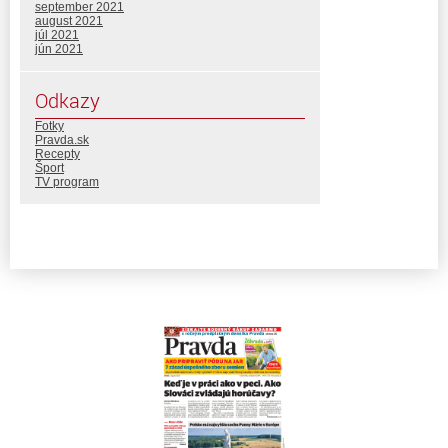
september 2021
august 2021
júl 2021
jún 2021
Odkazy
Fotky
Pravda.sk
Recepty
Šport
TV program