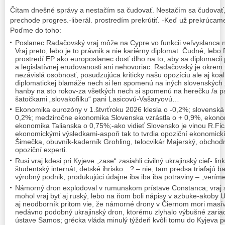
Čítam dnešné správy a nestačím sa čudovať. Nestačím sa čudovať, 
prechode progres.-liberál. prostredím prekrútiť. -Keď už prekrúcam
Poďme do toho:
Poslanec Radačovský vraj môže na Cypre vo funkcii veľvyslanca 
Vraj preto, lebo je to právnik a nie kariérny diplomat. Čudné, leb
prostredí EP ako europoslanec dosť dlho na to, aby sa diplomacii p
a legislatívnej erudovanosti ani nehovoriac. Radačovský je okrem t
nezávislá osobnosť, posudzujúca kriticky našu opozíciu ale aj koalí
diplomatickej blamáže nech si len spomenú na iných slovenských „
hanby na sto rokov-za všetkých nech si spomenú na herečku /a p
šatočkami „slovakofilku“ pani Lasicovú-Vašaryovú…
Ekonomika eurozóny v 1.štvrťroku 2026 klesla o -0,2%; slovenská
0,2%; medziročne ekonomika Slovenska vzrástla o + 0,9%, ekon
ekonomika Talianska o 0,75%;-ako vidieť Slovensko je vinou R.Fic
ekonomickými výsledkami-aspoň tak to tvrdia opoziční ekonomickí
Šimečka, obuvník-kaderník Grohling, telocvikár Majerský, obchod
opoziční experti.
Rusi vraj kdesi pri Kyjeve „zase“ zasiahli civilný ukrajinský cieľ- l
študentský internát, detské ihrisko…? – nie, tam predsa triafajú ban
výrobný podnik, produkujúci údajne iba iba iba potraviny – „verím
Námorný dron explodoval v rumunskom prístave Constanca; vraj 
mohol vraj byť aj ruský, lebo na ňom boli nápisy v azbuke-akoby Uk
aj neodborník pritom vie, že námorné drony v Čiernom mori masí
nedávno podobný ukrajinský dron, ktorému zlyhalo výbušné zariade
ústave Samos; grécka vláda minulý týždeň kvôli tomu do Kyjeva pos