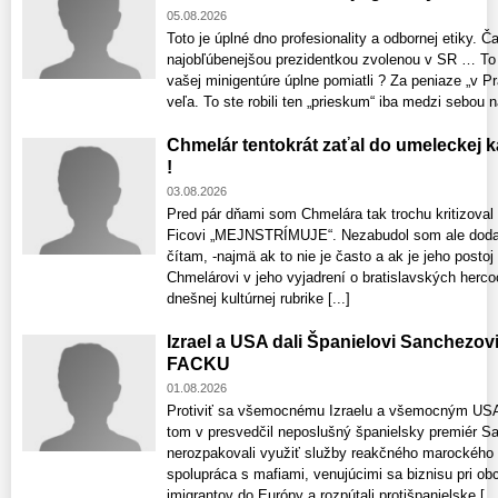
05.08.2026
Toto je úplné dno profesionality a odbornej etiky. 
najobľúbenejšou prezidentkou zvolenou v SR … To č
vašej minigentúre úplne pomiatli ? Za peniaze „v Pr
veľa. To ste robili ten „prieskum“ iba medzi sebou n
Chmelár tentokrát zaťal do umeleckej 
!
03.08.2026
Pred pár dňami som Chmelára tak trochu kritizoval
Ficovi „MEJNSTRÍMUJE“. Nezabudol som ale dodať
čítam, -najmä ak to nie je často a ak je jeho posto
Chmelárovi v jeho vyjadrení o bratislavských hercoc
dnešnej kultúrnej rubrike [...]
Izrael a USA dali Španielovi Sanchez
FACKU
01.08.2026
Protiviť sa všemocnému Izraelu a všemocným USA 
tom v presvedčil neposlušný španielsky premiér S
nerozpakovali využiť služby reakčného marockého 
spolupráca s mafiami, venujúcimi sa biznisu pri o
imigrantov do Európy a rozpútali protišpanielske [...