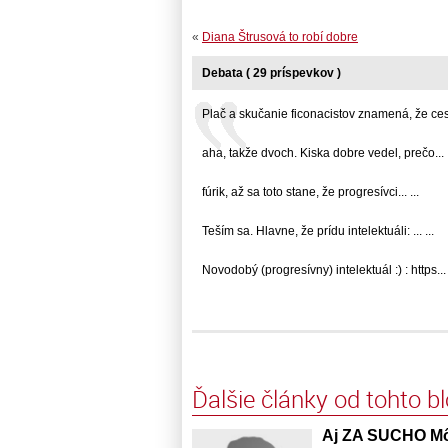
«
Diana Štrusová to robí dobre
Debata ( 29 príspevkov )
Plač a skučanie ficonacistov znamená, že cesta
aha, takže dvoch. Kiska dobre vedel, prečo... .
fúrik, až sa toto stane, že progresívci... ...
Teším sa. Hlavne, že prídu intelektuáli: ... ...
Novodobý (progresívny) intelektuál :) : https... 
Ďalšie články od tohto b
Aj ZA SUCHO MôŽ