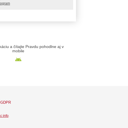
rogram
likáciu a čítajte Pravdu pohodlne aj v
mobile
GDPR
c info
.