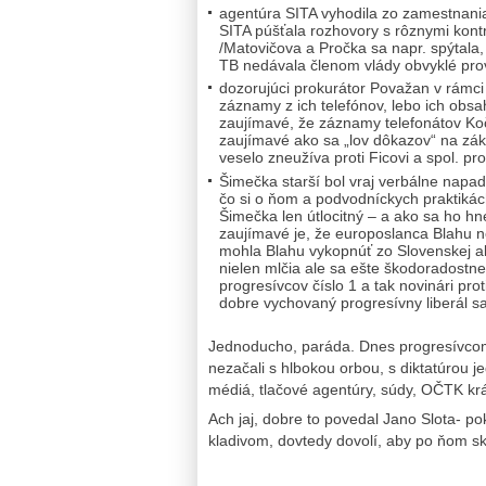
agentúra SITA vyhodila zo zamestnania 
SITA púšťala rozhovory s rôznymi kontr
/Matovičova a Pročka sa napr. spýtala,
TB nedávala členom vlády obvyklé provo
dozorujúci prokurátor Považan v rámci 
záznamy z ich telefónov, lebo ich obsa
zaujímavé, že záznamy telefonátov Koč
zaujímavé ako sa „lov dôkazov“ na zák
veselo zneužíva proti Ficovi a spol. p
Šimečka starší bol vraj verbálne napad
čo si o ňom a podvodníckych praktikách
Šimečka len útlocitný – a ako sa ho hn
zaujímavé je, že europoslanca Blahu ne
mohla Blahu vykopnúť zo Slovenskej a
nielen mlčia ale sa ešte škodoradostne
progresívcov číslo 1 a tak novinári prot
dobre vychovaný progresívny liberál sa
Jednoducho, paráda. Dnes progresívcom a
nezačali s hlbokou orbou, s diktatúrou 
médiá, tlačové agentúry, súdy, OČTK krág
Ach jaj, dobre to povedal Jano Slota- p
kladivom, dovtedy dovolí, aby po ňom skák