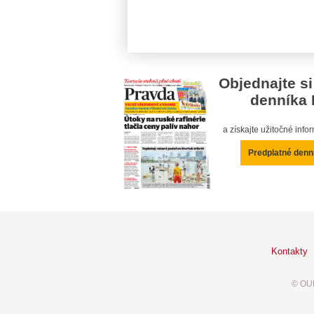
Objednajte si
denníka 
a získajte užitočné inf
Predplatné denn
Kontakty
© OUR