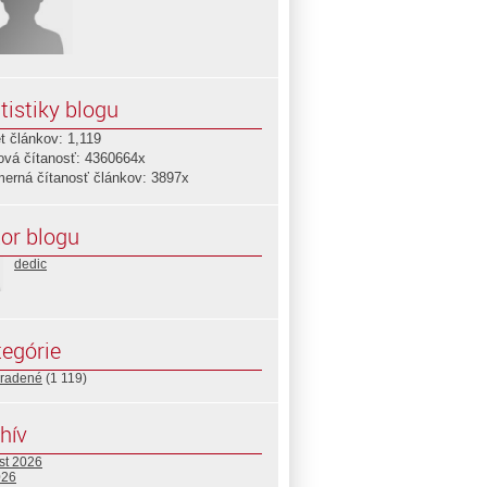
tistiky blogu
t článkov: 1,119
ová čítanosť: 4360664x
merná čítanosť článkov: 3897x
or blogu
dedic
egórie
radené
(1 119)
hív
st 2026
026