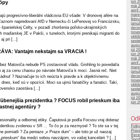
jún 
rópy
máj 
apríl
mare
ú progresívno-liberálni vládcovia EU všade: V dronovej afére na
febr
víťaznom napredovaní AfD v Nemecku či LePenovej vo Francúzsku,
janu
o španielskej Celty, v pozadí zhoršenia poľsko-ukrajinských
dece
nove
 maďarskej JE v Pakši, v tuneloch, ktorými prenikajú migranti do
októ
j pri [...]
sept
augu
júl 2
A: Vantajm nekstajm sa VRACIA !
jún 
máj 
apríl
 bez Matoviča nebude PS zostavovať vládu. Grohling to povedal/a
mare
u aj za cenu chaosu po návrate Matoviča k moci. Jasná reč. Niet
janu
dece
ládnuť ? Naznačuje to ich neúcta k pravde a k objektívnemu
nove
dnes, keď sú v opozícii. Moci sa ujmú fanatičky a fanatici. Takí,
októ
lovensko zaostáva [...]
sept
augu
júl 2
úbenejšia prezidentka ? FOCUS robil prieskum iba
jún 
astnej agentúry ?
Od
fesionality a odbornej etiky. Čaputová je podľa Focusu vraj doteraz
identkou zvolenou v SR … To čo je za nezmysel ? To ste sa v tej
Fotky
Prav
ne pomiatli ? Za peniaze „v Praze dum“ – ale toto je už naozaj
Rece
n „prieskum“ iba medzi sebou navzájom, vo vašej kancelárii ? [...]
Šport