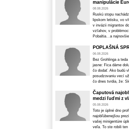
manipulácie Eu
08.08.2026
Ruskú stopu nachádzaj
lipskom letisku, vo 
v invázii migrantov d
vzťahov, v problémoch
Pobaltia…a najnovšie a
POPLAŠNÁ SPRÁV
06.08.2026
Bez Grohlinga a teda
jasne: Fica dáme dol
čo dodať. Ako budú v
posudzovaniu vecí už 
čo dnes tvrdia, že: S
Čaputová najobľ
medzi ľuďmi z vl
05.08.2026
Toto je úplné dno pro
najobľúbenejšou prez
vašej minigentúre úpl
veľa. To ste robili te