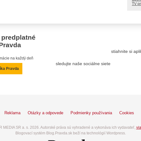
TV p
 predplatné
Pravda
stiahnite si ap
ormácie na každý deň
sledujte naše sociálne siete
íka Pravda
Reklama
Otázky a odpovede
Podmienky používania
Cookies
 MEDIA SR a. s. 2026. Autorské práva sú vyhradené a vykonáva ich vydavateľ,
via
Blogovací systém Blog.Pravda.sk beží na technológií Wordpress.