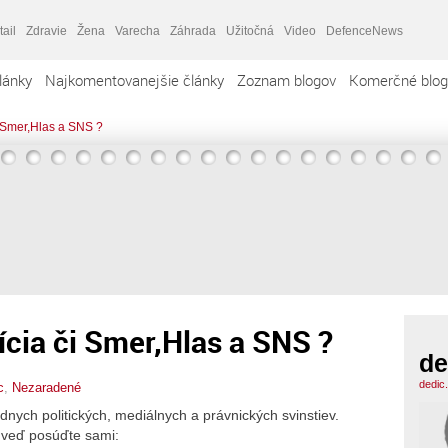
tail
Zdravie
Žena
Varecha
Záhrada
Užitočná
Video
DefenceNews
lánky
Najkomentovanejšie články
Zoznam blogov
Komerčné blog
i Smer,Hlas a SNS ?
ícia či Smer,Hlas a SNS ?
de
dedic
c
,
Nezaradené
dnych politických, mediálnych a právnických svinstiev.
 veď posúďte sami: