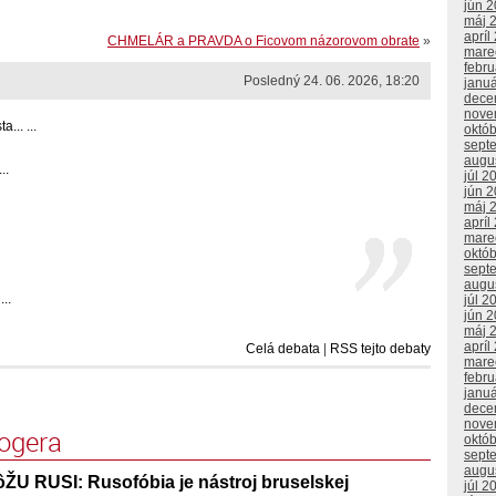
jún 
máj 
apríl
CHMELÁR a PRAVDA o Ficovom názorovom obrate
»
mare
febr
Posledný 24. 06. 2026, 18:20
janu
dece
nove
... ...
októ
sept
augu
..
júl 2
jún 
máj 
apríl
mare
októ
sept
augu
...
júl 2
jún 
máj 
apríl
Celá debata
|
RSS tejto debaty
mare
febr
janu
dece
nove
logera
októ
sept
augu
U RUSI: Rusofóbia je nástroj bruselskej
júl 2