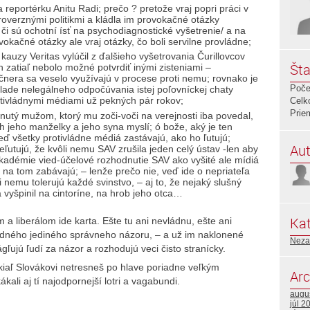
reportérku Anitu Radi; prečo ? pretože vraj popri práci v
overznými politikmi a kládla im provokačné otázky
 či sú ochotní ísť na psychodiagnostické vyšetrenie/ a na
kačné otázky ale vraj otázky, čo boli servilne provládne;
kauzy Veritas vylúčil z ďalšieho vyšetrovania Čurillovcov
Šta
h zatiaľ nebolo možné potvrdiť inými zisteniami –
nera sa veselo využívajú v procese proti nemu; rovnako je
Poče
lade nelegálneho odpočúvania istej poľovníckej chaty
rotivládnymi médiami už pekných pár rokov;
Celk
Prie
nutý mužom, ktorý mu zoči-voči na verejnosti iba povedal,
 jeho manželky a jeho syna myslí; ó bože, aký je ten
eď všetky protivládne médiá zastávajú, ako ho ľutujú;
Aut
ľutujú, že kvôli nemu SAV zrušila jeden celý ústav -len aby
kadémie vied-účelové rozhodnutie SAV ako vyšité ale mídiá
 na tom zabávajú; – lenže prečo nie, veď ide o nepriateľa
i nemu tolerujú každé svinstvo, – aj to, že nejaký slušný
 vyšpinil na cintoríne, na hrob jeho otca…
Kat
 liberálom ide karta. Ešte tu ani nevládnu, ešte ani
jedného jediného správneho názoru, – a už im naklonené
Neza
ľujú ľudí za názor a rozhodujú veci čisto stranícky.
okiaľ Slovákovi netresneš po hlave poriadne veľkým
Arc
ali aj tí najodpornejší lotri a vagabundi.
augu
júl 2