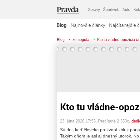
Správy
Športweb
Auto
Kok
Blog
Najnovšie články
Najčítanejšie č
Blog
>
zemegula
>
Kto tu vládne-opozícia č
Kto tu vládne-opoz
23. júna 2026 17:55
, Prečítané 2 350x,
dedi
Sú dni, keď človeka prekvapí zhluk poria
Takým dňom je asi aj dnešný utorok. No