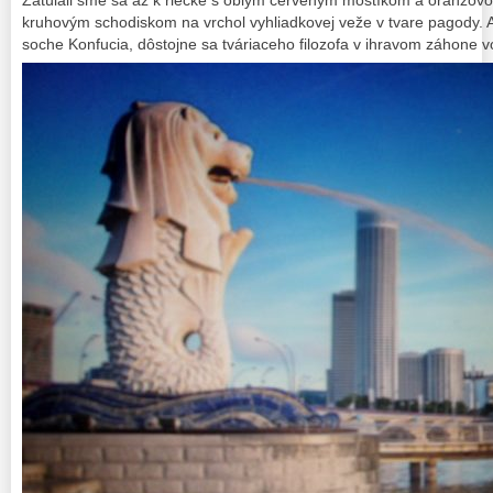
Zatúlali sme sa až k riečke s oblým červeným mostíkom a oranžovo-
kruhovým schodiskom na vrchol vyhliadkovej veže v tvare pagody. A
soche Konfucia, dôstojne sa tváriaceho filozofa v ihravom záhone v