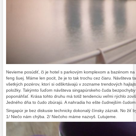
Nevieme posúdiť, či je hotel s parkovým komplexom a bazénom na s
feng šuej. Máme len pocit, že je to tak trochu cez čiaru. Návšteva t
všetkých pozérov, ktorí si odškrtávajú v zozname trendových hajlajt
položky. Takýmto ľuďom návšteva singapúrskeho čuda bezpochyby p
poponáhľať. Krása tohto druhu má totiž tendenciu veľmi rýchlo zov
Jedného dňa to čudo zbúrajú. A nahradia ho ešte čudnejším čudom
Singapúr je bez diskusie technicky dokonalý čínsky zázrak. No žiť 
1/ Niečo nám chýba. 2/ Niečoho máme nazvyš. Ľutujeme.