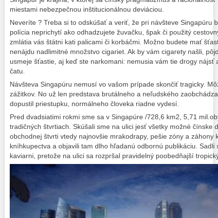
miestami nebezpečnou inštitucionálnou deviáciou.
Neveríte ? Treba si to odskúšať a veriť, že pri návšteve Singapúru 
polícia neprichytí ako odhadzujete žuvačku, špak či použitý cestovný
zmlátia vás štátni kati palicami či korbáčmi. Možno budete mať šťast
nenájdu nadlimitné množstvo cigariet. Ak by vám cigarety našli, pô
usmeje šťastie, aj keď ste narkomani: nemusia vám tie drogy nájsť
čatu.
Návšteva Singapúru nemusí vo vašom prípade skončiť tragicky. Mô
zážitkov. No už len predstava brutálneho a neľudského zaobchádza
dopustil priestupku, normálneho človeka riadne vydesí.
Pred dvadsiatimi rokmi sme sa v Singapúre /728,6 km2, 5,71 mil.oby
tradičných štvrtiach. Skúšali sme na ulici jesť všetky možné čínske 
obchodnej štvrti vtedy najnovšie mrakodrapy, pešie zóny a záhony 
kníhkupectva a objavili tam dlho hľadanú odbornú publikáciu. Sadli 
kaviarni, pretože na ulici sa rozpršal pravidelný poobedňajší tropický