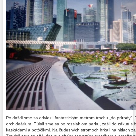
Po daždi sme sa odviezli fantastickým metrom trochu „do prírody“. P
orchideárium. Túlali sme sa po rozsiahlom parku, zašli do zákutí s b
kaskádami a potôčikmi. Na čudesných stromoch hrkali na nitiach z