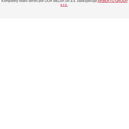
Kompletný video servis pre OUR MEDIA SR a.s. zabezpečuje
ARBERTO GROUP
s.r.o.
.