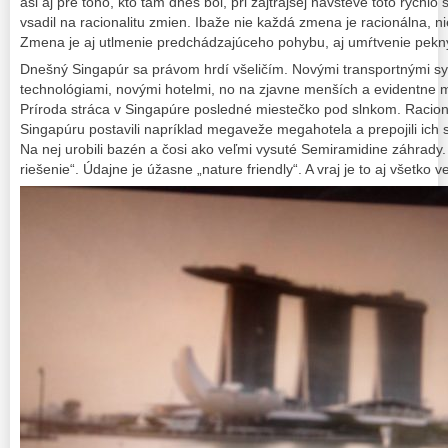
asi aj pre toho, kto tam dnes bol, pri zajtrajšej návšteve toto rých
vsadil na racionalitu zmien. Ibaže nie každá zmena je racionálna,
Zmena je aj utlmenie predchádzajúceho pohybu, aj umŕtvenie pekný
Dnešný Singapúr sa právom hrdí všeličím. Novými transportnými s
technológiami, novými hotelmi, no na zjavne menších a evidentn
Príroda stráca v Singapúre posledné miestečko pod slnkom. Racion
Singapúru postavili napríklad megaveže megahotela a prepojili ich
Na nej urobili bazén a čosi ako veľmi vysuté Semiramidine záhrady.
riešenie“. Údajne je úžasne „nature friendly“. A vraj je to aj všetko v