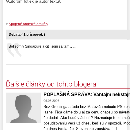
/Autorom fotiek je autor textu/.
«
Spojené arabské emiráty
Debata ( 1 príspevok )
Bol som v Singapure a cítil som sa tam... ...
Ďalšie články od tohto blogera
POPLAŠNÁ SPRÁVA: Vantajm nekstajm
06.08.2026
Bez Grohlinga a teda bez Matoviča nebude PS zost
jasne: Fica dáme dolu aj za cenu chaosu po návrat
čo dodať. Ako budú vládnuť ? Naznačuje to ich neú
posudzovaniu vecí už dnes, keď sú v opozícii. Moci
čo dnes tvrdia, že: Slovensko zaostáva [...]