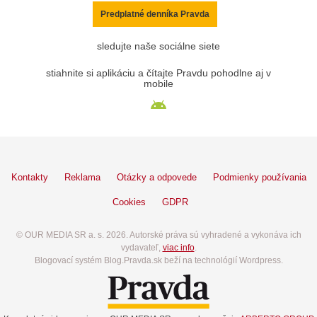
Predplatné denníka Pravda
sledujte naše sociálne siete
stiahnite si aplikáciu a čítajte Pravdu pohodlne aj v
mobile
Kontakty
Reklama
Otázky a odpovede
Podmienky používania
Cookies
GDPR
© OUR MEDIA SR a. s. 2026. Autorské práva sú vyhradené a vykonáva ich
vydavateľ,
viac info
.
Blogovací systém Blog.Pravda.sk beží na technológií Wordpress.