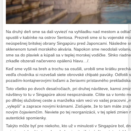
Na druhý deň sme sa dali vyviezť na vyhliadku nad mestom a odtia
spustili v kabínke na ostrov Sentosa. Prezreli sme si tu vojenské
neúspešnej britskej obrany Singapúru pred Japoncami. Následne sme
sklenenom tuneli morského akvária. Napokon sme neodolali volaniu 
sme sa do plaviek a kúpali sa v teplej morskej vodičke. Slnko riadne
zrkadle obzerali načerveno opálenú hlavu…/.
Keď sme vyšli na breh a trochu sa osušili, urobili sme krátku prech
vedľa chodníka si rozvešali siete obrovské chlpaté pavúky. Odfotili 
pozadím-kontajnerovými loďami a žeriavmi prístavného prekladiska
Toto všetko po dvoch desaťročiach, pri druhej návšteve, kamsi zmiz
návštevy to tu v Singapúre akosi nespoznávate. Cítite sa v tomto m
po dlhšej služobnej ceste a manželka vám veci vo vašej pracovni „
„vylepší“ a zaprace novými krámami. Zisťujete, že to tam máte zrazu
novým čojaviemčím. Neviete po tej reorganizácii, v tej spleti zmien n
autentické spomienky.
Takýto môže byť pre niekoho, kto už v minulosti v Singapúre bol, d