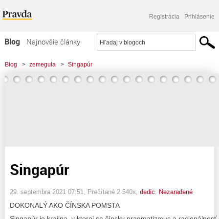
Registrácia
Prihlásenie
Blog
Najnovšie články
Najčítanejšie články
Blog
>
zemegula
>
Singapúr
Najkomentovanejšie články
Zoznam blogov
Komerčné blogy
Singapúr
29. septembra 2021 07:51
, Prečítané 2 540x,
dedic
,
Nezaradené
DOKONALÝ AKO ČÍNSKA POMSTA
Singapúr je krajina, v ktorej sa čínsky pragmatizmus a racionálnosť