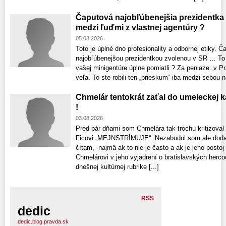
Čaputová najobľúbenejšia prezidentka
medzi ľuďmi z vlastnej agentúry ?
05.08.2026
Toto je úplné dno profesionality a odbornej etiky. 
najobľúbenejšou prezidentkou zvolenou v SR … To č
vašej minigentúre úplne pomiatli ? Za peniaze „v Pr
veľa. To ste robili ten „prieskum“ iba medzi sebou n
Chmelár tentokrát zaťal do umeleckej 
!
03.08.2026
Pred pár dňami som Chmelára tak trochu kritizoval
Ficovi „MEJNSTRÍMUJE“. Nezabudol som ale dodať
čítam, -najmä ak to nie je často a ak je jeho posto
Chmelárovi v jeho vyjadrení o bratislavských hercoc
dnešnej kultúrnej rubrike [...]
RSS
dedic
dedic.blog.pravda.sk