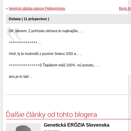
«
Verejná otázka pánovi Pellegrinimu
Boris K
Debata ( 11 príspevkov )
OK, beriem. Z pohľadu občana to najkrajšie... ...
++++++++++++++ ...
Vieš, ty to hodnotíš z pozície Smeru SSD a... ...
+++++++++++++++S Ťapákom máš 100% -nú pravdu.... ...
áno,je to tak! ...
Ďalšie články od tohto blogera
Genetická ERÓZIA Slovenska