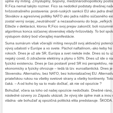
úplne iný míting. Zmysluplný, bojovný, medzinárodnopoliticky post
R.Fica nemal takýto rozmer. Fico sa nedotkol podstaty dnešnej na
hrôzostrašného postavenia: proti-ruských sankcií EU ako jadra dn
Slovákov a agresívnej politiky NATO ako jadra nášho súčasného ex
zostal verný svojej „neutrálnosti“ a nezasahovaniu do boja „veľkých
Ešteže v deklarácii, ktorou R,Fico svoj prejav zakončil, boli rozumné
algoritmus konca súčasnej slovenskej vlády-hrôzovlády. To bol sp
výstupom dobrý bod včerajšej manifestácie.
Suma sumárum však včerajší míting nevyužil svoj aktivačný potenc
vývoj udalostí v Európe a vo svete. Páchol naftalínom,-ako keby ho k
rokoch. Dnes je už ale SR, Európa a svet niekde inde. Dnes sú tu u
nejaký covid, či zdraženie elektriny a plynu o 50%. Dnes už ide o n
fyzickú existenciu. Dnes je čas postaviť pred SR inú perspektívu, než
ekonomicky a fyzicky ohrozuje – tedá tá tzv. euroatlantická. Dnes je
Slovensku. Alternatívu, bez NATO, bez kolonializačnej EU. Alternatí
priateľskou rukou na všetky svetové strany a všetky kontinenty. To
čaká. – A od koho by sa to malo dočkať, ak nie od opozície ?
Bohužiaľ, včera sa toho od našej opozície nedočkalo. Dnešné ráno
následné ozveny zo Západu ukázali, že vývoj ide úplne inak a inou r
vládna -ale bohužaiľ aj opozičná politická elita predstavuje. ŠKODA.