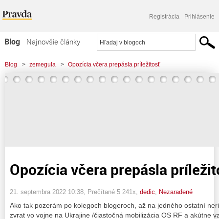
Registrácia
Prihlásenie
Blog
Najnovšie články
Najčítanejšie články
Blog
>
zemegula
>
Opozícia včera prepásla príležitosť
Najkomentovanejšie články
Zoznam blogov
Komerčné blogy
Opozícia včera prepásla príležit
21. septembra 2022 10:38
, Prečítané 5 241x,
dedic
,
Nezaradené
Ako tak pozerám po kolegoch blogeroch, až na jedného ostatní nerie
zvrat vo vojne na Ukrajine /čiastočná mobilizácia OS RF a akútne v