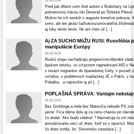
09.08.2026
Pred pár dňami som išiel autom z Bratislavy na Lip
polmetrovou trávou /do Donovál po Štrbské Ple
Možno ho ich neskôr v auguste konečne pokosia. 
seno, ale len akási ťažkokonzumovateľná žltohnedá 
aj lúky okolo lesov. No ani vlani už [...]
Aj ZA SUCHO MôŽU RUSI: Rusofóbia je 
manipulácie Európy
08.08.2026
Ruskú stopu nachádzajú progresívno-liberálni vlád
lipskom letisku, vo víťaznom napredovaní AfD v 
v invázii migrantov do španielskej Celty, v pozadí 
vzťahov, v problémoch maďarskej JE v Pakši, v tun
Pobaltia…a najnovšie aj pri [...]
POPLAŠNÁ SPRÁVA: Vantajm nekstajm
06.08.2026
Bez Grohlinga a teda bez Matoviča nebude PS zost
jasne: Fica dáme dolu aj za cenu chaosu po návrat
čo dodať. Ako budú vládnuť ? Naznačuje to ich neú
posudzovaniu vecí už dnes, keď sú v opozícii. Moci
čo dnes tvrdia, že: Slovensko zaostáva [...]