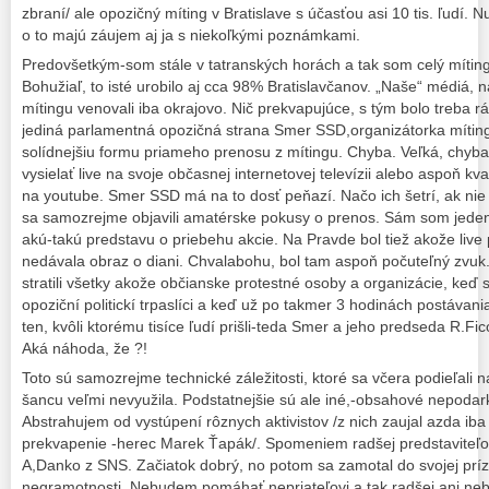
zbraní/ ale opozičný míting v Bratislave s účasťou asi 10 tis. ľudí. 
o to majú záujem aj ja s niekoľkými poznámkami.
Predovšetkým-som stále v tatranských horách a tak som celý míting
Bohužiaľ, to isté urobilo aj cca 98% Bratislavčanov. „Naše“ médiá, 
mítingu venovali iba okrajovo. Nič prekvapujúce, s tým bolo treba rá
jediná parlamentná opozičná strana Smer SSD,organizátorka mítin
solídnejšiu formu priameho prenosu z mítingu. Chyba. Veľká, chyba.
vysielať live na svoje občasnej internetovej televízii alebo aspoň k
na youtube. Smer SSD má na to dosť peňazí. Načo ich šetrí, ak nie 
sa samozrejme objavili amatérske pokusy o prenos. Sám som jeden
akú-takú predstavu o priebehu akcie. Na Pravde bol tiež akože live
nedávala obraz o diani. Chvalabohu, bol tam aspoň počuteľný zvuk
stratili všetky akože občianske protestné osoby a organizácie, keď s
opoziční politickí trpaslíci a keď už po takmer 3 hodinách postávan
ten, kvôli ktorému tisíce ľudí prišli-teda Smer a jeho predseda R.Fic
Aká náhoda, že ?!
Toto sú samozrejme technické záležitosti, ktoré sa včera podieľali n
šancu veľmi nevyužila. Podstatnejšie sú ale iné,-obsahové nepodark
Abstrahujem od vystúpení rôznych aktivistov /z nich zaujal azda ib
prekvapenie -herec Marek Ťapák/. Spomeniem radšej predstaviteľov
A,Danko z SNS. Začiatok dobrý, no potom sa zamotal do svojej príz
negramotnosti. Nebudem pomáhať nepriateľovi a tak radšej ani neb