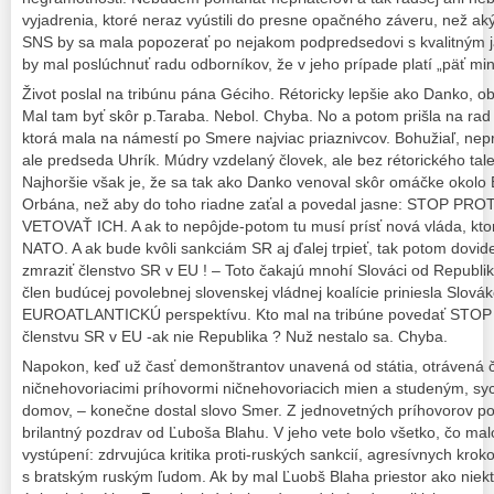
vyjadrenia, ktoré neraz vyústili do presne opačného záveru, než ak
SNS by sa mala popozerať po nejakom podpredsedovi s kvalitným 
by mal poslúchnuť radu odborníkov, že v jeho prípade platí „päť mi
Život poslal na tribúnu pána Géciho. Rétoricky lepšie ako Danko, o
Mal tam byť skôr p.Taraba. Nebol. Chyba. No a potom prišla na rad
ktorá mala na námestí po Smere najviac priaznivcov. Bohužiaľ, nep
ale predseda Uhrík. Múdry vzdelaný človek, ale bez rétorického tal
Najhoršie však je, že sa tak ako Danko venoval skôr omáčke okolo
Orbána, než aby do toho riadne zaťal a povedal jasne: STOP 
VETOVAŤ ICH. A ak to nepôjde-potom tu musí prísť nová vláda, kto
NATO. A ak bude kvôli sankciám SR aj ďalej trpieť, tak potom dovid
zmraziť členstvo SR v EU ! – Toto čakajú mnohí Slováci od Republik
člen budúcej povolebnej slovenskej vládnej koalície priniesla Slov
EUROATLANTICKÚ perspektívu. Kto mal na tribúne povedať STOP 
členstvu SR v EU -ak nie Republika ? Nuž nestalo sa. Chyba.
Napokon, keď už časť demonštrantov unavená od státia, otrávená č
ničnehovoriacimi príhovormi ničnehovoriacich mien a studeným, s
domov, – konečne dostal slovo Smer. Z jednovetných príhovorov p
brilantný pozdrav od Ľuboša Blahu. V jeho vete bolo všetko, čo mal
vystúpení: zdrvujúca kritika proti-ruských sankcií, agresívnych krok
s bratským ruským ľudom. Ak by mal Ľuobš Blaha priestor ako niektorí