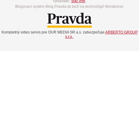
vydavateľ,
viac info
.
Blogovací systém Blog.Pravda.sk beží na technológií Wordpress.
Kompletný video servis pre OUR MEDIA SR a.s. zabezpečuje
ARBERTO GROUP
s.r.o.
.