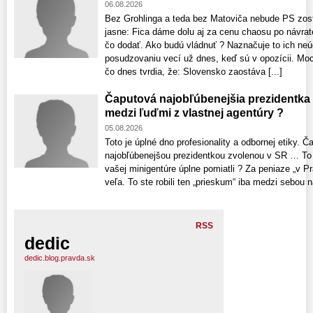
06.08.2026
Bez Grohlinga a teda bez Matoviča nebude PS zost
jasne: Fica dáme dolu aj za cenu chaosu po návrat
čo dodať. Ako budú vládnuť ? Naznačuje to ich neú
posudzovaniu vecí už dnes, keď sú v opozícii. Moci
čo dnes tvrdia, že: Slovensko zaostáva [...]
Čaputová najobľúbenejšia prezidentka
medzi ľuďmi z vlastnej agentúry ?
05.08.2026
Toto je úplné dno profesionality a odbornej etiky. 
najobľúbenejšou prezidentkou zvolenou v SR … To č
vašej minigentúre úplne pomiatli ? Za peniaze „v Pr
veľa. To ste robili ten „prieskum“ iba medzi sebou n
RSS
dedic
dedic.blog.pravda.sk