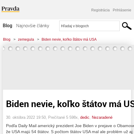
Registrácia
Prihlásenie
Blog
Najnovšie články
Najčítanejšie články
Blog
>
zemegula
>
Biden nevie, koľko štátov má USA
Najkomentovanejšie články
Zoznam blogov
Komerčné blogy
Biden nevie, koľko štátov má U
30. októbra 2022 19:50
, Prečítané 5 598x,
dedic
,
Nezaradené
Podľa Daily Mail americký prezident Joe Biden v prejave o Obamove
že USA majú 54 štátov. S počtom štátov USA mal ale problém už aj