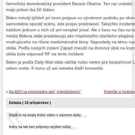
černošský demokratický prezident Barack Obama. Ten raz uviedol,
majú pritom iba 50 štátov.
Biden minulý týždeň pri inom prejave vo výrobnom podniku po skon
samostatne opustiť scénu, kde prejav predniesol. Takýchto incident
každom jednom z nich už ani neoplatí písať. Ale z času na čas na t
médiá Bidena stále predstavujú ako mladistvého staršieho elegána 
mudrujúceho na rôzne medzinárodné témy. Naposledy na tému rus
obilia. Podľa ruských zistení Západ zneužil na dronový útok na krym
obilia bola odpoveď RF na tento incident.
Biden je podľa Daily Mail stále väčšie riziko nielen pre bezpečnosť U
celom svete. K tomu už asi netreba ďalší komentár.
«
Na MZV sa mimoriadne darí „hybridológom“
Pretočte si hodin
Debata ( 18 príspevkov )
Nájdi si na tvojej trúbe video s názvom daily... ...
Keby sa tak bez prípravy opýtali našej... ...