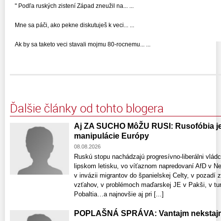
" Podľa ruských zistení Západ zneužil na... ...
Mne sa páči, ako pekne diskutuješ k veci... ...
Ak by sa taketo veci stavali mojmu 80-rocnemu... ...
Ďalšie články od tohto blogera
Aj ZA SUCHO MôŽU RUSI: Rusofóbia je 
manipulácie Európy
08.08.2026
Ruskú stopu nachádzajú progresívno-liberálni vlád
lipskom letisku, vo víťaznom napredovaní AfD v 
v invázii migrantov do španielskej Celty, v pozadí 
vzťahov, v problémoch maďarskej JE v Pakši, v tun
Pobaltia…a najnovšie aj pri [...]
POPLAŠNÁ SPRÁVA: Vantajm nekstajm