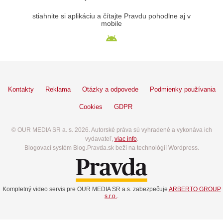
stiahnite si aplikáciu a čítajte Pravdu pohodlne aj v
mobile
Kontakty
Reklama
Otázky a odpovede
Podmienky používania
Cookies
GDPR
© OUR MEDIA SR a. s. 2026. Autorské práva sú vyhradené a vykonáva ich
vydavateľ,
viac info
.
Blogovací systém Blog.Pravda.sk beží na technológií Wordpress.
Kompletný video servis pre OUR MEDIA SR a.s. zabezpečuje
ARBERTO GROUP
s.r.o.
.