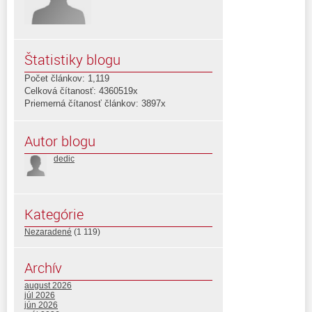
Štatistiky blogu
Počet článkov: 1,119
Celková čítanosť: 4360519x
Priemerná čítanosť článkov: 3897x
Autor blogu
dedic
Kategórie
Nezaradené
(1 119)
Archív
august 2026
júl 2026
jún 2026