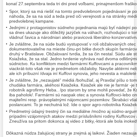
konať 27.septembra teda tri dni pred voľbami, prinajmenšom fraško
Spor, ktorý sa má riešiť na tomto predvolebnom pojednávaní je p
náhoda, že sa na súd a teda pred oči verejnosti a na stránky médi
predvolebnej kampane.
Jednými z protagonistov súdneho pojednania majú byť nádejní pos
sa dnes ukazuje ako dôležitý jazýček na váhach, rozhodujúci o to
vládnuť ľavica a národniari alebo pravicová liberálno-konzervatí
Je zvláštne, že na súde budú vystupovať v roli obžalovaných otec a
dokumentovateľne na mieste činu-pri bitke dvoch skupín farmárov
druhý v Bratislave. Obžalovaní tvrdia, že sa čin nestal. Súdu ale 
Ksiažeka, že sa stal. Jedno tvrdenie vyhráva nad dvoma odlišným
súdnictvo. Ku konfliktom medzi farmármi Kuffovcami a pracovníkm
viackrát-toto však nie je predmetom obžaloby. Navyše aktérmi nebo
ale ich príbuzní /dvaja iní Kuffovi synovia, jeho nevesta a maloleté
Je zvláštne, že „nezaujaté“ médiá /bohužiaľ, aj Pravda/ píšu o tom
chudáka farmára, akéhosi Ksiažeka. Ksiažek ale nie je farmár -je
robotník agrofirmy Heba.. /po starom by sme mohli povedať, že K
iba paholok/. Farmármi sú naopak otec a synovia Kuffovci-lebo on
majiteľmi resp. právoplatnými nájomcami pozemkov. Škrabáci vša
poslancami. To je nechutná lož. Ide o spor agro-robotníka Ksiaže
Predmetný údajný trestný čin sa mediálne /možno aj súdno-argume
prípadmi vzájomných atakov medzi príslušníkmi rodiny Kuffovcov 
Zneužíva sa pritom dokonca aj video z bitky,-ktorá ale bola inokedy
Dôkazná núdza žalujúcej strany je zrejmá aj laikovi. Žiaden nezauja