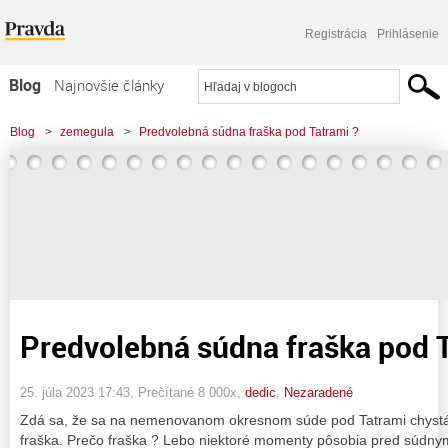
Registrácia
Prihlásenie
Blog
Najnovšie články
Najčítanejšie články
Blog
>
zemegula
>
Predvolebná súdna fraška pod Tatrami ?
Najkomentovanejšie články
Zoznam blogov
Komerčné blogy
Predvolebná súdna fraška pod T
25. júla 2023 17:43
, Prečítané 8 000x,
dedic
,
Nezaradené
Zdá sa, že sa na nemenovanom okresnom súde pod Tatrami chyst
fraška. Prečo fraška ? Lebo niektoré momenty pôsobia pred súdny