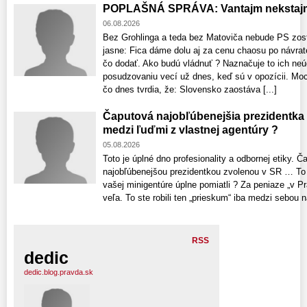
POPLAŠNÁ SPRÁVA: Vantajm nekstajm
06.08.2026
Bez Grohlinga a teda bez Matoviča nebude PS zost
jasne: Fica dáme dolu aj za cenu chaosu po návrat
čo dodať. Ako budú vládnuť ? Naznačuje to ich neú
posudzovaniu vecí už dnes, keď sú v opozícii. Moci
čo dnes tvrdia, že: Slovensko zaostáva [...]
Čaputová najobľúbenejšia prezidentka
medzi ľuďmi z vlastnej agentúry ?
05.08.2026
Toto je úplné dno profesionality a odbornej etiky. 
najobľúbenejšou prezidentkou zvolenou v SR … To č
vašej minigentúre úplne pomiatli ? Za peniaze „v Pr
veľa. To ste robili ten „prieskum“ iba medzi sebou n
RSS
dedic
dedic.blog.pravda.sk