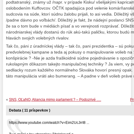
podtatranský, známy už /napr. v prípade Kisku/ všelijakými kaprica
oslobodením Kuffovcov. OČTK spadajúca pod velenie komárňanského 
sudcovia na súde, ktorí súdnu žalobu prijali, to asi vedia. Dôležitý v
/padne dávno po voľbách/. Dôležitý je fakt, že nádejní poslanci SNS
že sa o tom bude v médiách písať a vo verejnosti rozprávať. Dôležité
národniarskej vlády dostanú do rúk akú-takú paličku, ktorou budú m
hlavách svojich volebných rivalov.
Tak čo, páni z úradníckej vlády – tak čo, pani prezidentka – sú pok
predvolebnej kampane a teda aj pokusy o manipulovanie volieb na 
konšpirácie ? -Nie je azda fraškoidné súdne pojednávanie s opozi
rukolapným dôkazom takejto manipulačnej techniky ? Ja viem, vy po
sedliacky rozum každého normálneho Slováka hovorí presný opak. 
táto manipulácia vráti ako bumerang. – A padne v deň volieb práve 
«
SNS, OĽaNO, Aliancia mimo parlament ? – Podozrivé ….
Pr
Debata ( 11 príspevkov )
https://www.youtube.com/watch?v=Eim2UcJrrI8 ...