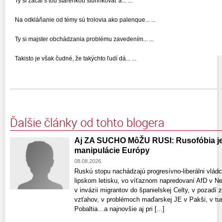
Ty si začal s tou starenkou šibrinkovať a... ...
Na odkláňanie od témy sú trolovia ako palenque... ...
Ty si majster obchádzania problému zavedením... ...
Takisto je však čudné, že takýchto ľudí dá... ...
Ďalšie články od tohto blogera
Aj ZA SUCHO MôŽU RUSI: Rusofóbia je 
manipulácie Európy
08.08.2026
Ruskú stopu nachádzajú progresívno-liberálni vlád
lipskom letisku, vo víťaznom napredovaní AfD v 
v invázii migrantov do španielskej Celty, v pozadí 
vzťahov, v problémoch maďarskej JE v Pakši, v tun
Pobaltia…a najnovšie aj pri [...]