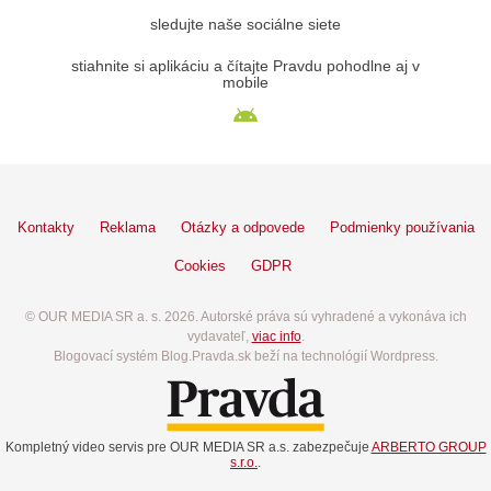
sledujte naše sociálne siete
stiahnite si aplikáciu a čítajte Pravdu pohodlne aj v
mobile
Kontakty
Reklama
Otázky a odpovede
Podmienky používania
Cookies
GDPR
© OUR MEDIA SR a. s. 2026. Autorské práva sú vyhradené a vykonáva ich
vydavateľ,
viac info
.
Blogovací systém Blog.Pravda.sk beží na technológií Wordpress.
Kompletný video servis pre OUR MEDIA SR a.s. zabezpečuje
ARBERTO GROUP
s.r.o.
.