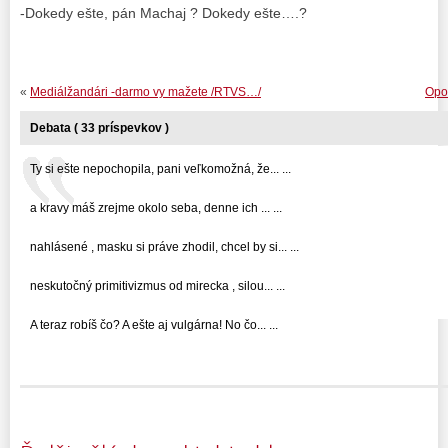
-Dokedy ešte, pán Machaj ? Dokedy ešte….?
«
Mediálžandári -darmo vy mažete /RTVS…/
Opoz
Debata ( 33 príspevkov )
Ty si ešte nepochopila, pani veľkomožná, že... ...
a kravy máš zrejme okolo seba, denne ich ... ...
nahlásené , masku si práve zhodil, chcel by si... ...
neskutočný primitivizmus od mirecka , silou... ...
A teraz robíš čo? A ešte aj vulgárna! No čo... ...