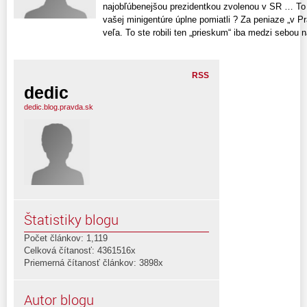
najobľúbenejšou prezidentkou zvolenou v SR … To č
vašej minigentúre úplne pomiatli ? Za peniaze „v Pr
veľa. To ste robili ten „prieskum“ iba medzi sebou n
RSS
dedic
dedic.blog.pravda.sk
Štatistiky blogu
Počet článkov: 1,119
Celková čítanosť: 4361516x
Priemerná čítanosť článkov: 3898x
Autor blogu