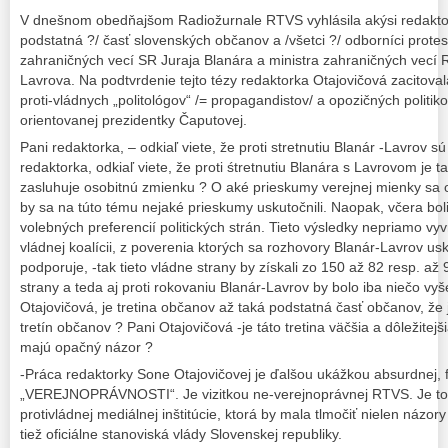
V dnešnom obedňajšom Radiožurnale RTVS vyhlásila akýsi redaktor
podstatná ?/ časť slovenských občanov a /všetci ?/ odborníci protesto
zahraničných vecí SR Juraja Blanára a ministra zahraničných vecí 
Lavrova. Na podtvrdenie tejto tézy redaktorka Otajovičová zacitova
proti-vládnych „politológov“ /= propagandistov/ a opozičných politiko
orientovanej prezidentky Čaputovej.
Pani redaktorka, – odkiaľ viete, že proti stretnutiu Blanár -Lavrov
redaktorka, odkiaľ viete, že proti śtretnutiu Blanára s Lavrovom je t
zasluhuje osobitnú zmienku ? O aké prieskumy verejnej mienky sa 
by sa na túto tému nejaké prieskumy uskutočnili. Naopak, včera bol
volebných preferencií politických strán. Tieto výsledky nepriamo vyv
vládnej koalícii, z poverenia ktorých sa rozhovory Blanár-Lavrov usku
podporuje, -tak tieto vládne strany by získali zo 150 až 82 resp. a
strany a teda aj proti rokovaniu Blanár-Lavrov by bolo iba niečo vyš
Otajovičová, je tretina občanov až taká podstatná časť občanov, že
tretín občanov ? Pani Otajovičová -je táto tretina väčšia a dôležitejš
majú opačný názor ?
-Práca redaktorky Sone Otajovičovej je ďalšou ukážkou absurdnej, 
„VEREJNOPRÁVNOSTI“. Je vizitkou ne-verejnoprávnej RTVS. Je to i
protivládnej mediálnej inštitúcie, ktorá by mala tlmočiť nielen názory 
tiež oficiálne stanoviská vlády Slovenskej republiky.