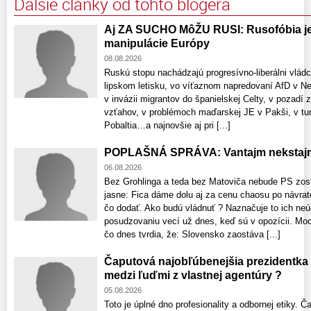
Ďalšie články od tohto blogera
Aj ZA SUCHO MôŽU RUSI: Rusofóbia je 
manipulácie Európy
08.08.2026
Ruskú stopu nachádzajú progresívno-liberálni vlád
lipskom letisku, vo víťaznom napredovaní AfD v 
v invázii migrantov do španielskej Celty, v pozadí 
vzťahov, v problémoch maďarskej JE v Pakši, v tun
Pobaltia…a najnovšie aj pri [...]
POPLAŠNÁ SPRÁVA: Vantajm nekstajm
06.08.2026
Bez Grohlinga a teda bez Matoviča nebude PS zost
jasne: Fica dáme dolu aj za cenu chaosu po návrat
čo dodať. Ako budú vládnuť ? Naznačuje to ich neú
posudzovaniu vecí už dnes, keď sú v opozícii. Moci
čo dnes tvrdia, že: Slovensko zaostáva [...]
Čaputová najobľúbenejšia prezidentka
medzi ľuďmi z vlastnej agentúry ?
05.08.2026
Toto je úplné dno profesionality a odbornej etiky. 