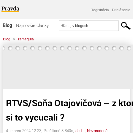
Registrácia
Prihlásenie
Blog
Najnovšie články
Najčítanejšie články
Blog
>
zemegula
Najkomentovanejšie články
>
RTVS/Soňa Otajovičová - z ktorého prsta ste si to vycucali ?
Zoznam blogov
Komerčné blogy
RTVS/Soňa Otajovičová – z ktor
si to vycucali ?
4. marca 2024 12:23
, Prečítané 3 840x,
dedic
,
Nezaradené