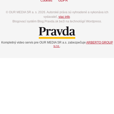
Cookies
GDPR
© OUR MEDIA SR a. s. 2026. Autorské práva sú vyhradené a vykonáva ich
vydavateľ,
viac info
.
Blogovací systém Blog.Pravda.sk beží na technológií Wordpress.
Kompletný video servis pre OUR MEDIA SR a.s. zabezpečuje
ARBERTO GROUP
s.r.o.
.