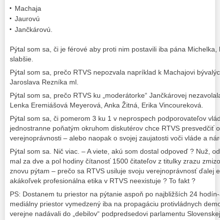
Machaja
Jaurovú
Jančkárovú.
Pýtal som sa, či je férové aby proti nim postavili iba pána Michelka,
slabšie.
Pýtal som sa, prečo RTVS nepozvala napríklad k Machajovi bývalých 
Jaroslava Rezníka ml.
Pýtal som sa, prečo RTVS ku „moderátorke“ Jančkárovej nezavolal
Lenka Eremiášová Meyerová, Anka Žitná, Erika Vincoureková.
Pýtal som sa, či pomerom 3 ku 1 v neprospech podporovateľov vlá
jednostranne poňatým okruhom diskutérov chce RTVS presvedčiť o 
verejnoprávnosti – alebo naopak o svojej zaujatosti voči vláde a ná
Pýtal som sa. Nič viac. – A viete, akú som dostal odpoveď ? Nuž, o
mal za dve a pol hodiny čítanosť 1500 čitateľov z titulky zrazu zmizol
znovu pýtam – prečo sa RTVS usiluje svoju verejnoprávnosť ďalej eš
akákoľvek profesionálna etika v RTVS neexistuje ? To fakt ?
PS: Dostanem tu priestor na pýtanie aspoň po najbližších 24 hodín
mediálny priestor vymedzený iba na propagáciu protivládnych demon
verejne nadávali do „debilov“ podpredsedovi parlamentu Slovenskej