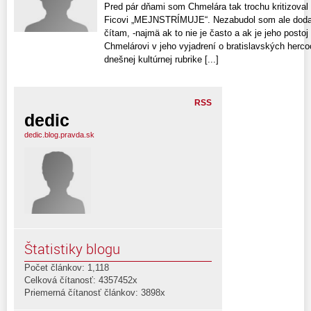
Pred pár dňami som Chmelára tak trochu kritizoval
Ficovi „MEJNSTRÍMUJE“. Nezabudol som ale dodať
čítam, -najmä ak to nie je často a ak je jeho posto
Chmelárovi v jeho vyjadrení o bratislavských hercoc
dnešnej kultúrnej rubrike [...]
RSS
dedic
dedic.blog.pravda.sk
Štatistiky blogu
Počet článkov: 1,118
Celková čítanosť: 4357452x
Priemerná čítanosť článkov: 3898x