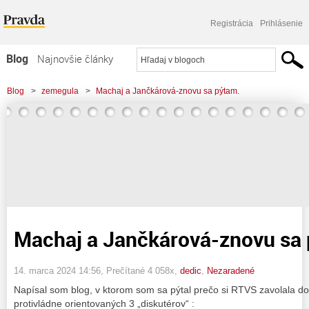
Registrácia
Prihlásenie
Blog
Najnovšie články
Najčítanejšie články
Blog
>
zemegula
>
Machaj a Jančkárová-znovu sa pýtam.
Najkomentovanejšie články
Zoznam blogov
Komerčné blogy
Machaj a Jančkárová-znovu sa
14. marca 2024 14:56
, Prečítané 4 058x,
dedic
,
Nezaradené
Napísal som blog, v ktorom som sa pýtal prečo si RTVS zavolala do
protivládne orientovaných 3 „diskutérov“ :