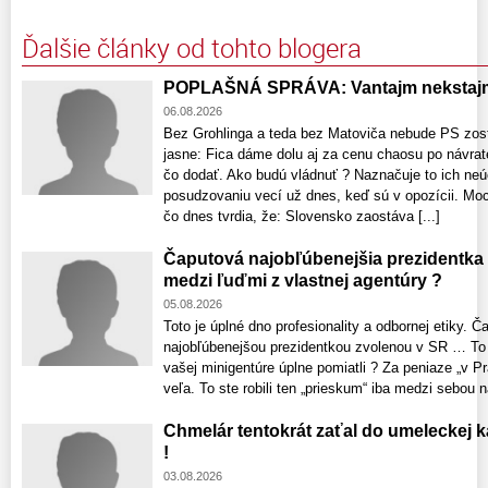
Ďalšie články od tohto blogera
POPLAŠNÁ SPRÁVA: Vantajm nekstajm
06.08.2026
Bez Grohlinga a teda bez Matoviča nebude PS zost
jasne: Fica dáme dolu aj za cenu chaosu po návrat
čo dodať. Ako budú vládnuť ? Naznačuje to ich neú
posudzovaniu vecí už dnes, keď sú v opozícii. Moci
čo dnes tvrdia, že: Slovensko zaostáva [...]
Čaputová najobľúbenejšia prezidentka
medzi ľuďmi z vlastnej agentúry ?
05.08.2026
Toto je úplné dno profesionality a odbornej etiky. 
najobľúbenejšou prezidentkou zvolenou v SR … To č
vašej minigentúre úplne pomiatli ? Za peniaze „v Pr
veľa. To ste robili ten „prieskum“ iba medzi sebou n
Chmelár tentokrát zaťal do umeleckej 
!
03.08.2026