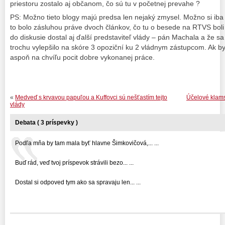
priestoru zostalo aj občanom, čo sú tu v početnej prevahe ?
PS: Možno tieto blogy majú predsa len nejaký zmysel. Možno si i
to bolo zásluhou práve dvoch článkov, čo tu o besede na RTVS bol
do diskusie dostal aj ďalší predstaviteľ vlády – pán Machala a že s
trochu vylepšilo na skóre 3 opoziční ku 2 vládnym zástupcom. Ak b
aspoň na chvíľu pocit dobre vykonanej práce.
«
Medveď s krvavou papuľou a Kuffovci sú nešťastím tejto
Účelové klams
vlády
Debata ( 3 príspevky )
Podľa mňa by tam mala byť hlavne Šimkovičová,... ...
Buď rád, veď tvoj príspevok strávili bezo... ...
Dostal si odpoved tym ako sa spravaju len... ...