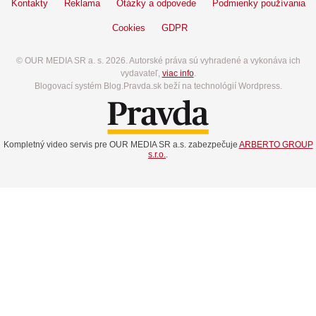
Kontakty
Reklama
Otázky a odpovede
Podmienky používania
Cookies
GDPR
© OUR MEDIA SR a. s. 2026. Autorské práva sú vyhradené a vykonáva ich
vydavateľ,
viac info
.
Blogovací systém Blog.Pravda.sk beží na technológií Wordpress.
Kompletný video servis pre OUR MEDIA SR a.s. zabezpečuje
ARBERTO GROUP
s.r.o.
.