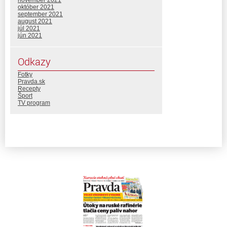
november 2021
október 2021
september 2021
august 2021
júl 2021
jún 2021
Odkazy
Fotky
Pravda.sk
Recepty
Šport
TV program