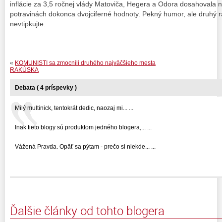
inflácie za 3,5 ročnej vlády Matoviča, Hegera a Odora dosahovala ná
potravinách dokonca dvojciferné hodnoty. Pekný humor, ale druhý ra
nevtipkujte.
«
KOMUNISTI sa zmocnili druhého najväčšieho mesta
RAKÚSKA
Debata ( 4 príspevky )
Milý multinick, tentokrát dedic, naozaj mi... ...
Inak tieto blogy sú produktom jedného blogera,... ...
Vážená Pravda. Opäť sa pýtam - prečo si niekde... ...
Ďalšie články od tohto blogera