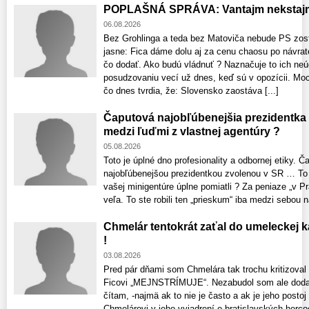
POPLAŠNÁ SPRÁVA: Vantajm nekstajm
06.08.2026
Bez Grohlinga a teda bez Matoviča nebude PS zost
jasne: Fica dáme dolu aj za cenu chaosu po návrat
čo dodať. Ako budú vládnuť ? Naznačuje to ich neú
posudzovaniu vecí už dnes, keď sú v opozícii. Moci
čo dnes tvrdia, že: Slovensko zaostáva [...]
Čaputová najobľúbenejšia prezidentka
medzi ľuďmi z vlastnej agentúry ?
05.08.2026
Toto je úplné dno profesionality a odbornej etiky. 
najobľúbenejšou prezidentkou zvolenou v SR … To č
vašej minigentúre úplne pomiatli ? Za peniaze „v Pr
veľa. To ste robili ten „prieskum“ iba medzi sebou n
Chmelár tentokrát zaťal do umeleckej 
!
03.08.2026
Pred pár dňami som Chmelára tak trochu kritizoval
Ficovi „MEJNSTRÍMUJE“. Nezabudol som ale dodať
čítam, -najmä ak to nie je často a ak je jeho posto
Chmelárovi v jeho vyjadrení o bratislavských hercoc