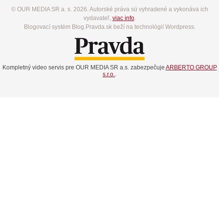
© OUR MEDIA SR a. s. 2026. Autorské práva sú vyhradené a vykonáva ich
vydavateľ,
viac info
.
Blogovací systém Blog.Pravda.sk beží na technológií Wordpress.
Kompletný video servis pre OUR MEDIA SR a.s. zabezpečuje
ARBERTO GROUP
s.r.o.
.