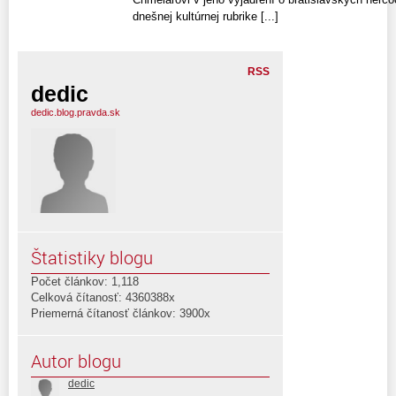
dnešnej kultúrnej rubrike [...]
RSS
dedic
dedic.blog.pravda.sk
Štatistiky blogu
Počet článkov: 1,118
Celková čítanosť: 4360388x
Priemerná čítanosť článkov: 3900x
Autor blogu
dedic