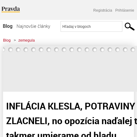
Registrácia
Prihlásenie
Blog
Najnovšie články
Najčítanejšie články
Blog
>
zemegula
Najkomentovanejšie články
>
INFLÁCIA KLESLA, POTRAVINY výrazne ZLACNELI, no opozícia naďalej
Zoznam blogov
tvrdí, že tu takmer umierame od
Komerčné blogy
INFLÁCIA KLESLA, POTRAVINY 
ZLACNELI, no opozícia naďalej tv
takmer umierame od hladu