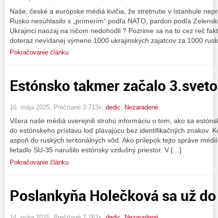
Naše, české a európske médiá kvičia, že stretnutie v Istanbule nepr
Rusko nesúhlasilo s „prímerím“ podľa NATO, pardon podľa Zelenské
Ukrajinci naozaj na ničom nedohodli ? Pozrime sa na to cez reč fakt
doteraz nevídanej výmene 1000 ukrajinských zajatcov za 1000 rus
Pokračovanie článku
Estónsko takmer začalo 3.sveto
16. mája 2025, Prečítané 3 713x,
dedic
,
Nezaradené
Včera naše médiá uverejnili strohú informáciu o tom, ako sa estón
do estónskeho prístavu loď plávajúcu bez identifikačných znakov. Keď 
aspoň do ruských teritoriálnych vôd. Ako prílepok tejto správe médií 
lietadlo SU-35 narušilo estónsky vzdušný priestor. V […]
Pokračovanie článku
Poslankyňa Holečková sa už do
14. mája 2025, Prečítané 2 763x,
dedic
,
Nezaradené