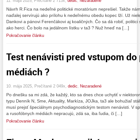
11. mája 2025, Prečítané 2 713x,
dedic
,
Nezaradené
Návrh R.Fica na nedeľné politické moratórium neprešiel. Takže ná
naďalej servírujú ako prílohu k nedeľnému obedu kopec lží. Už nie
Dankovi a pánovi Ferenčákovi aj koaličných. Čo sa dá robiť, politici s
ako herci. Čo bolo na jedálnom lístku v ta3 ? Nuž hneď na […]
Pokračovanie článku
Test nenávisti pred vstupom do 
médiách ?
10. mája 2025, Prečítané 2 049x,
dedic
,
Nezaradené
Po dnešku sa mi zdá, že každý, kto sa dnes chce uchytiť v niektor
typu Denník N, Sme, Aktuality, Markíza, JOJka, ta3 ale bohužiaľ st
musí prejsť špeciálnym psychodiagnostickým testom nenávisti. V s
a rusofóbnych médiách nepracujú, zdá sa, iba ľudia, či […]
Pokračovanie článku