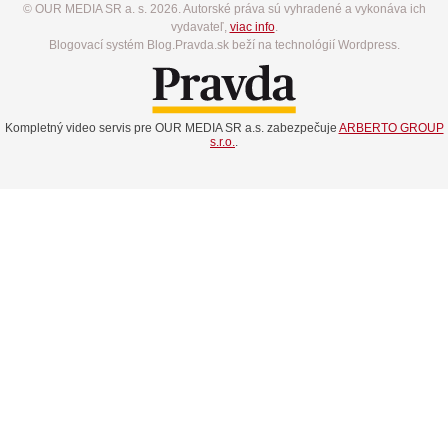
© OUR MEDIA SR a. s. 2026. Autorské práva sú vyhradené a vykonáva ich
vydavateľ,
viac info
.
Blogovací systém Blog.Pravda.sk beží na technológií Wordpress.
Kompletný video servis pre OUR MEDIA SR a.s. zabezpečuje
ARBERTO GROUP
s.r.o.
.