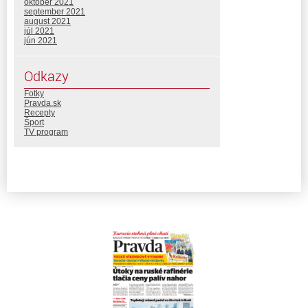
október 2021
september 2021
august 2021
júl 2021
jún 2021
Odkazy
Fotky
Pravda.sk
Recepty
Šport
TV program