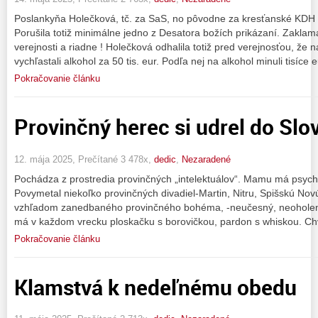
Poslankyňa Holečková, tč. za SaS, no pôvodne za kresťanské KDH
Porušila totiž minimálne jedno z Desatora božích prikázaní. Zakla
verejnosti a riadne ! Holečková odhalila totiž pred verejnosťou, že
vychľastali alkohol za 50 tis. eur. Podľa nej na alkohol minuli tisíce 
Pokračovanie článku
Provinčný herec si udrel do Slo
12. mája 2025, Prečítané 3 478x,
dedic
,
Nezaradené
Pochádza z prostredia provinčných „intelektuálov“. Mamu má psychol
Povymetal niekoľko provinčných divadiel-Martin, Nitru, Spišskú N
vzhľadom zanedbaného provinčného bohéma, -neučesný, neoholený
má v každom vrecku ploskačku s borovičkou, pardon s whiskou. Chv
Pokračovanie článku
Klamstvá k nedeľnému obedu