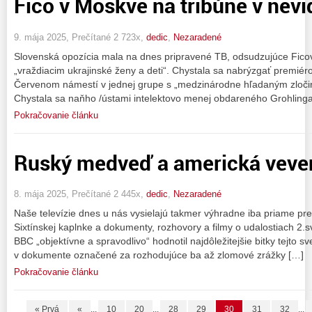
Fico v Moskve na tribúne v nevid
9. mája 2025, Prečítané 2 723x,
dedic
,
Nezaradené
Slovenská opozícia mala na dnes pripravené TB, odsudzujúce Ficov
„vraždiacim ukrajinské ženy a deti“. Chystala sa nabrýzgať premiérov
Červenom námestí v jednej grupe s „medzinárodne hľadaným zloči
Chystala sa naňho /ústami intelektovo menej obdareného Grohlinga
Pokračovanie článku
Ruský medveď a americká veve
8. mája 2025, Prečítané 2 445x,
dedic
,
Nezaradené
Naše televízie dnes u nás vysielajú takmer výhradne iba priame pr
Sixtínskej kaplnke a dokumenty, rozhovory a filmy o udalostiach 2.
BBC „objektívne a spravodlivo“ hodnotil najdôležitejšie bitky tejto svet
v dokumente označené za rozhodujúce ba až zlomové zrážky […]
Pokračovanie článku
« Prvá
«
...
10
20
...
28
29
30
31
32
...