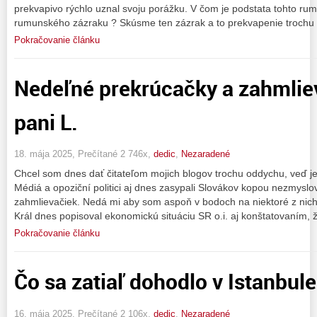
prekvapivo rýchlo uznal svoju porážku. V čom je podstata tohto ru
rumunského zázraku ? Skúsme ten zázrak a to prekvapenie trochu o
Pokračovanie článku
Nedeľné prekrúcačky a zahmlie
pani L.
18. mája 2025, Prečítané 2 746x,
dedic
,
Nezaradené
Chcel som dnes dať čitateľom mojich blogov trochu oddychu, veď je
Médiá a opoziční politici aj dnes zasypali Slovákov kopou nezmyslov
zahmlievačiek. Nedá mi aby som aspoň v bodoch na niektoré z nich 
Král dnes popisoval ekonomickú situáciu SR o.i. aj konštatovaním, 
Pokračovanie článku
Čo sa zatiaľ dohodlo v Istanbule
16. mája 2025, Prečítané 2 106x,
dedic
,
Nezaradené