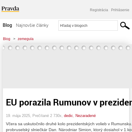
Registrácia
Prihlásenie
Blog
Najnovšie články
Najčítanejšie články
Blog
>
zemegula
Najkomentovanejšie články
Zoznam blogov
Komerčné blogy
EU porazila Rumunov v prezide
19. mája 2025, Prečítané 2 730x,
dedic
,
Nezaradené
Včera sa uskutočnilo druhé kolo prezidentských volieb v Rumunsku. 
probruselský slniečkár Dan. Národniar Simion, ktorý dosiahol v 1.ko