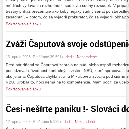
médiách vydáva za rozhodnutie súdu. Za súdny rozsudok. V prípad
trestný príkaz prezentuje ako keby nejaký súdny senát po starostli
zasadnutí, – potom, čo sa vyjadril prokurátor, čo sa vyjadrili obhajc
Pokračovanie článku
Zváži Čaputová svoje odstúpeni
13. apríla 2023, Prečítané 39 591x,
dedic
,
Nezaradené
Pred pár dňami sa Čaputová zahrala na súd, alebo aspoň rozhodcu. B
posudzovať dôvodnosť kontrolných zistení NBÚ, ktoré spracovali pods
ako je ona. Čaputová chytila stranu Mikulcovi a zvozila pod čiernu z
NBÚ. Urobila to, hoci nemá na to kompetencie. Mám pocit, že účel
Pokračovanie článku
Česi-nešírte paniku !- Slováci d
12. apríla 2023, Prečítané 5 929x,
dedic
,
Nezaradené