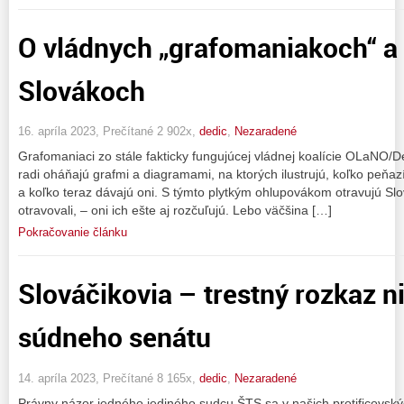
O vládnych „grafomaniakoch“ 
Slovákoch
16. apríla 2023, Prečítané 2 902x,
dedic
,
Nezaradené
Grafomaniaci zo stále fakticky fungujúcej vládnej koalície OLaNO/
radi oháňajú grafmi a diagramami, na ktorých ilustrujú, koľko peňa
a koľko teraz dávajú oni. S týmto plytkým ohlupovákom otravujú Sl
otravovali, – oni ich ešte aj rozčuľujú. Lebo väčšina […]
Pokračovanie článku
Slováčikovia – trestný rozkaz n
súdneho senátu
14. apríla 2023, Prečítané 8 165x,
dedic
,
Nezaradené
Právny názor jedného jediného sudcu ŠTS sa v našich protificovský