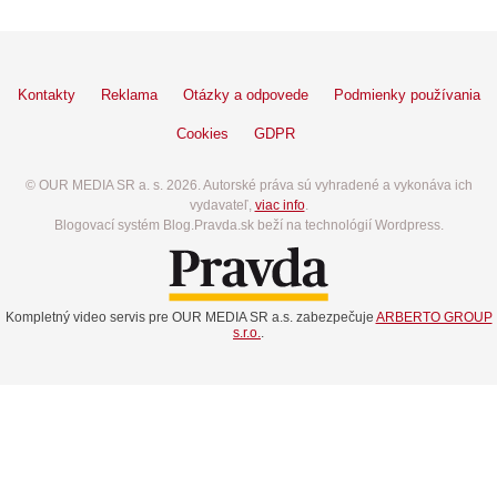
Kontakty
Reklama
Otázky a odpovede
Podmienky používania
Cookies
GDPR
© OUR MEDIA SR a. s. 2026. Autorské práva sú vyhradené a vykonáva ich
vydavateľ,
viac info
.
Blogovací systém Blog.Pravda.sk beží na technológií Wordpress.
Kompletný video servis pre OUR MEDIA SR a.s. zabezpečuje
ARBERTO GROUP
s.r.o.
.