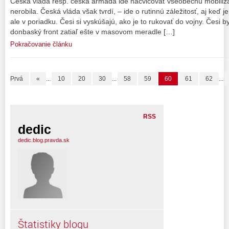
Česká vláda resp. česká armáda ide nacvičovať všeobecnú mobilizác
nerobila. Česká vláda však tvrdí, – ide o rutinnú záležitosť, aj keď j
ale v poriadku. Česi si vyskúšajú, ako je to rukovať do vojny. Česi b
donbaský front zatiaľ ešte v masovom meradle […]
Pokračovanie článku
Prvá
«
...
10
20
30
...
58
59
60
61
62
...
RSS
dedic
dedic.blog.pravda.sk
Štatistiky blogu