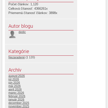
Počet článkov: 1,120
Celková čítanosť: 4366261x
Priemerná čítanosť článkov: 3898x
Autor blogu
dedic
Kategórie
Nezaradené
(1 120)
Archív
august 2026
júl 2026
jún 2026
máj 2026
apríl 2026
marec 2026
február 2026
január 2026
december 2025
november 2025