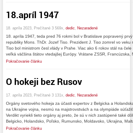
18.apríl 1947
18. apríla 2023, Prečítané 3 569x,
dedic
,
Nezaradené
18. apríla 1947, teda pred 76 rokmi bol v Bratislave popravený prvý
republiky Mons. ThDr. Jozef Tiso. Prezident J. Tiso zomrel vo veku 
Tiso bol ministrom česl.vlády v Prahe. Viac ako 6 rokov stál na čele 
veľká väčšina štátov vtedajšej Európy. Vrátane ZSSR, Francúzska,
Pokračovanie článku
O hokeji bez Rusov
17. apríla 2023, Prečítané 3 131x,
dedic
,
Nezaradené
Orgány svetového hokeja za účasti expertov z Belgicka a Holandska
na Ukrajine vojna, nesmú na majstrovstvách a na olympiáde súťažiť 
Verdikt vyriekli tieto orgány aj preto, že sú v nich zastúpené také dô
Belgicko, Holandsko, Poľsko, Rumunsko, Moldavsko, Ukrajina, Mal
Pokračovanie článku