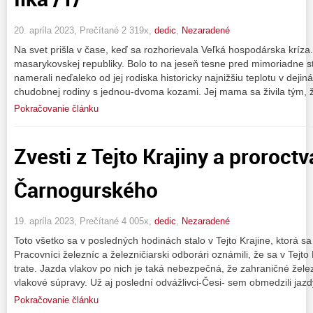
20. apríla 2023, Prečítané 2 319x,
dedic
,
Nezaradené
Na svet prišla v čase, keď sa rozhorievala Veľká hospodárska kríza.
masarykovskej republiky. Bolo to na jeseň tesne pred mimoriadne s
namerali neďaleko od jej rodiska historicky najnižšiu teplotu v deji
chudobnej rodiny s jednou-dvoma kozami. Jej mama sa živila tým, 
Pokračovanie článku
Zvesti z Tejto Krajiny a proroct
Čarnogurského
19. apríla 2023, Prečítané 4 005x,
dedic
,
Nezaradené
Toto všetko sa v posledných hodinách stalo v Tejto Krajine, ktorá sa
Pracovníci železníc a železničiarski odborári oznámili, že sa v Tejt
trate. Jazda vlakov po nich je taká nebezpečná, že zahraničné žele
vlakové súpravy. Už aj poslední odvážlivci-Česi- sem obmedzili jaz
Pokračovanie článku