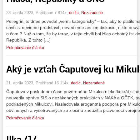
23. apríla 2023, Prečítané 7 814x,
dedic
,
Nezaradené
Pellegrini to dnes povedal „veľmi kategoricky“ – tak, aby to platilo n
chvíli si nevieme predstaviť, nevedieme ani len diskusiu, nikto neu
o čom ? Nuž o tom, že by teraz, v tejto chvíli bol Hlas ochotný ísť do 
Republika. Z tohto […]
Pokračovanie článku
Aký je vzťah Čaputovej ku Mikul
21. apríla 2023, Prečítané 16 114x,
dedic
,
Nezaradené
Čaputová v poslednom čase povereného Mikulca niekoľkokrát silno 
neuverila správe SIS o nezákonných praktikách v NAKA a OČTK, ted
podriadených Mikulcovi. Nasledovala arogantná podpora pre Mikulcov
obvinených a vyšetrovaných zo zločinu zneužitia právomocí verejnéh
Pokračovanie článku
Ilka /1/