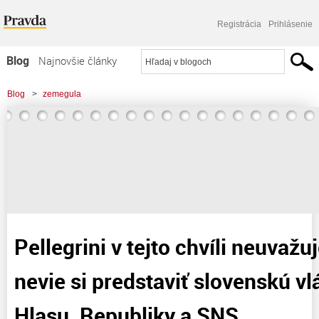
Registrácia
Prihlásenie
Blog
Najnovšie články
Najčítanejšie články
Blog
>
zemegula
Najkomentovanejšie články
Zoznam blogov
Komerčné blogy
Pellegrini v tejto chvíli neuvažu
nevie si predstaviť slovenskú v
Hlasu, Republiky a SNS