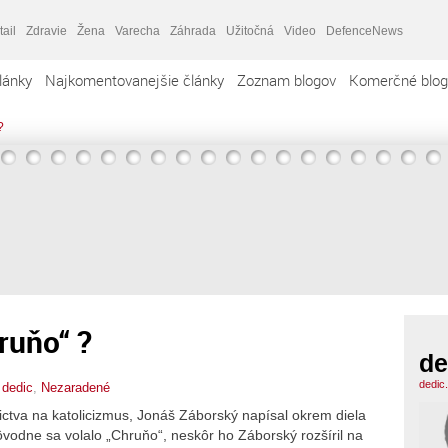
tail
Zdravie
Žena
Varecha
Záhrada
Užitočná
Video
DefenceNews
lánky
Najkomentovanejšie články
Zoznam blogov
Komerčné blog
?
ruňo“ ?
de
dedic
,
dedic
,
Nezaradené
lictva na katolicizmus, Jonáš Záborský napísal okrem diela
Pôvodne sa volalo „Chruňo“, neskôr ho Záborský rozšíril na