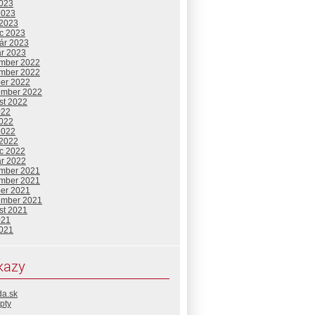
2023
2023
 2023
c 2023
uár 2023
ár 2023
mber 2022
mber 2022
ber 2022
ember 2022
st 2022
022
2022
2022
 2022
c 2022
ár 2022
mber 2021
mber 2021
ber 2021
ember 2021
st 2021
021
2021
kazy
da.sk
pty