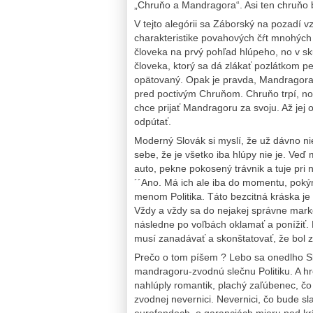
„Chruňo a Mandragora“. Asi ten chruňo b
V tejto alegórii sa Záborský na pozadí
charakteristike povahových čŕt mnohých
človeka na prvý pohľad hlúpeho, no v sk
človeka, ktorý sa dá zlákať pozlátkom pek
opätovaný. Opak je pravda, Mandragora 
pred poctivým Chruňom. Chruňo trpí, no 
chce prijať Mandragoru za svoju. Až jej o
odpútať.
Moderný Slovák si myslí, že už dávno nie 
sebe, že je všetko iba hlúpy nie je. Veď 
auto, pekne pokosený trávnik a tuje pr
´´Ano. Má ich ale iba do momentu, poký
menom Politika. Táto bezcitná kráska je
Vždy a vždy sa do nejakej správne mark
následne po voľbách oklamať a ponížiť. 
musí zanadávať a skonštatovať, že bo
Prečo o tom píšem ? Lebo sa onedlho S
mandragoru-zvodnú slečnu Politiku. A h
nahlúply romantik, plachý zaľúbenec, č
zvodnej nevernici. Nevernici, čo bude sl
eurofondoch, o garanciách mieru pod kr