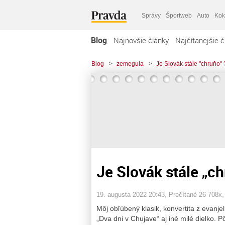
Správy
Športweb
Auto
Kok
Blog
Najnovšie články
Najčítanejšie č
Blog
>
zemegula
>
Je Slovák stále "chruňo" 
Je Slovák stále „ch
19. augusta 2022 20:43
, Prečítané 26 708x
Môj obľúbený klasik, konvertita z evanje
„Dva dni v Chujave“ aj iné milé dielko. 