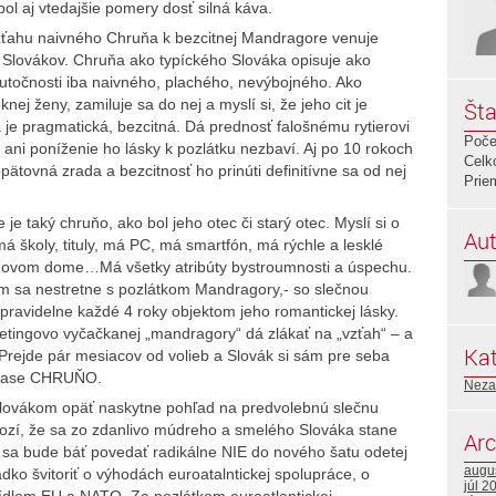
ol aj vtedajšie pomery dosť silná káva.
 vzťahu naivného Chruňa k bezcitnej Mandragore venuje
 Slovákov. Chruňa ako typíckého Slováka opisuje ako
utočnosti iba naivného, plachého, nevýbojného. Ako
nej ženy, zamiluje sa do nej a myslí si, že jeho cit je
Šta
je pragmatická, bezcitná. Dá prednosť falošnému rytierovi
Poče
ani poníženie ho lásky k pozlátku nezbaví. Aj po 10 rokoch
Celk
pätovná zrada a bezcitnosť ho prinúti definitívne sa od nej
Prie
je taký chruňo, ako bol jeho otec či starý otec. Myslí si o
Aut
má školy, tituly, má PC, má smartfón, má rýchle a lesklé
i novom dome…Má všetky atribúty bystroumnosti a úspechu.
m sa nestretne s pozlátkom Mandragory,- so slečnou
 pravidelne každé 4 roky objektom jeho romantickej lásky.
etingovo vyčačkanej „mandragory“ dá zlákať na „vzťah“ – a
Kat
Prejde pár mesiacov od volieb a Slovák si sám pre seba
l zase CHRUŇO.
Neza
lovákom opäť naskytne pohľad na predvolebnú slečnu
rozí, že sa zo zdanlivo múdreho a smelého Slováka stane
Arc
o sa bude báť povedať radikálne NIE do nového šatu odetej
augu
adko švitoriť o výhodách euroatalntickej spolupráce, o
júl 2
ídlom EU a NATO. Za pozlátkom euroatlantickej