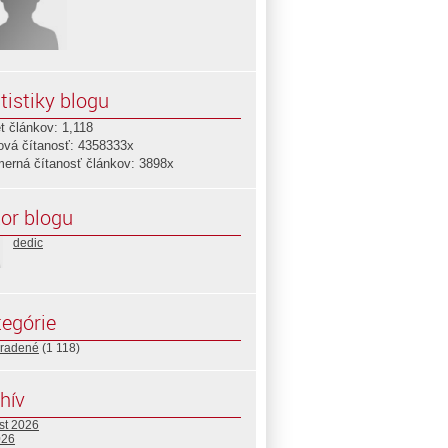
tistiky blogu
t článkov: 1,118
ová čítanosť: 4358333x
merná čítanosť článkov: 3898x
or blogu
dedic
egórie
radené
(1 118)
hív
st 2026
026