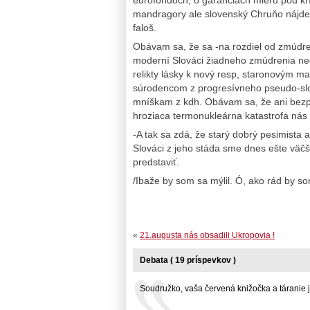
mandragory ale slovenský Chruňo nájde 
faloš.
Obávam sa, že sa -na rozdiel od zmúdre
moderní Slováci žiadneho zmúdrenia n
relikty lásky k nový resp, staronovým m
súrodencom z progresívneho pseudo-slo
mníškam z kdh. Obávam sa, že ani bezp
hroziaca termonukleárna katastrofa nás 
-A tak sa zdá, že starý dobrý pesimista 
Slováci z jeho stáda sme dnes ešte väčš
predstaviť.
/Ibaže by som sa mýlil. Ó, ako rád by som
«
21.augusta nás obsadili Ukropovia !
Debata ( 19 príspevkov )
Soudružko, vaša červená knižočka a táranie je.