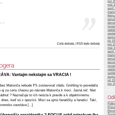
jún 
..
máj 
apríl
mare
febr
janu
 ...
dece
nove
októ
sept
augu
júl 2
Celá debata
|
RSS tejto debaty
jún 
máj 
apríl
mare
janu
dece
logera
nove
októ
sept
A: Vantajm nekstajm sa VRACIA !
augu
júl 2
jún 
 bez Matoviča nebude PS zostavovať vládu. Grohling to povedal/a
u aj za cenu chaosu po návrate Matoviča k moci. Jasná reč. Niet
ládnuť ? Naznačuje to ich neúcta k pravde a k objektívnemu
Od
dnes, keď sú v opozícii. Moci sa ujmú fanatičky a fanatici. Takí,
Fotky
lovensko zaostáva [...]
Prav
Rece
Šport
úbenejšia prezidentka ? FOCUS robil prieskum iba