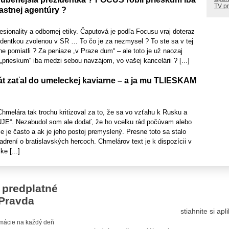
TV p
astnej agentúry ?
fesionality a odbornej etiky. Čaputová je podľa Focusu vraj doteraz
identkou zvolenou v SR … To čo je za nezmysel ? To ste sa v tej
ne pomiatli ? Za peniaze „v Praze dum“ – ale toto je už naozaj
n „prieskum“ iba medzi sebou navzájom, vo vašej kancelárii ? [...]
át zaťal do umeleckej kaviarne – a ja mu TLIESKAM
melára tak trochu kritizoval za to, že sa vo vzťahu k Rusku a
E“. Nezabudol som ale dodať, že ho vcelku rád počúvam alebo
ie je často a ak je jeho postoj premyslený. Presne toto sa stalo
adrení o bratislavských hercoch. Chmelárov text je k dispozícii v
ke [...]
 predplatné
Pravda
stiahnite si ap
ormácie na každý deň