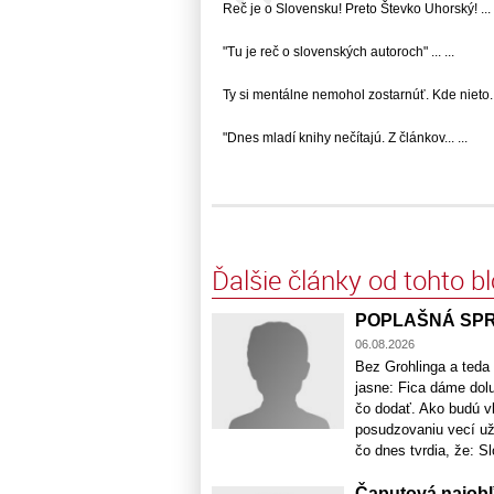
Reč je o Slovensku! Preto Števko Uhorský! ... .
"Tu je reč o slovenských autoroch" ... ...
Ty si mentálne nemohol zostarnúť. Kde nieto...
"Dnes mladí knihy nečítajú. Z článkov... ...
Ďalšie články od tohto b
POPLAŠNÁ SPRÁV
06.08.2026
Bez Grohlinga a teda
jasne: Fica dáme dol
čo dodať. Ako budú v
posudzovaniu vecí už 
čo dnes tvrdia, že: S
Čaputová najobľ