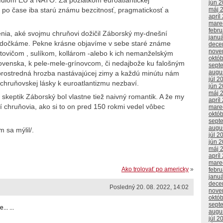
jún 
po čase iba starú známu bezcitnosť, pragmatickosť a
máj 
apríl
mare
febr
nia, aké svojmu chruňovi dožičil Záborský my-dnešní
janu
edočkáme. Pekne krásne objavíme v sebe staré známe
dece
nove
atovičom , sulíkom, kollárom -alebo k ich nemanželským
októ
venska, k pele-mele-grínovcom, či nedajbože ku falošným
sept
augu
rostredná hrozba nastávajúcej zimy a každú minútu nám
júl 2
chruňovskej lásky k euroatlantizmu nezbaví.
jún 
máj 
a skeptik Záborský bol vlastne tiež naivný romantik. A že my
apríl
í chruňovia, ako si to on pred 150 rokmi vedel vôbec
mare
októ
sept
augu
 sa mýlil/.
júl 2
jún 
máj 
apríl
mare
Ako trolovať po americky
»
febr
janu
dece
Posledný 20. 08. 2022, 14:02
nove
októ
sept
.. ...
augu
júl 2