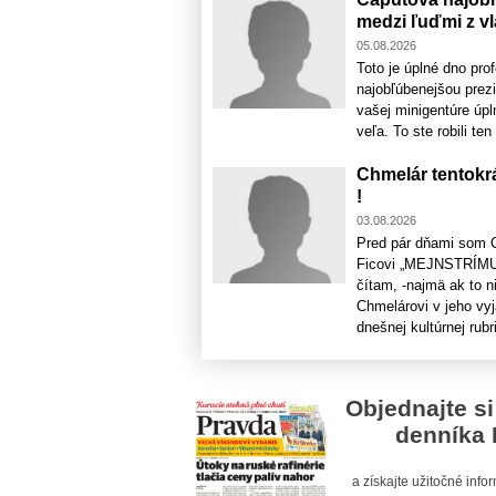
medzi ľuďmi z vl
05.08.2026
Toto je úplné dno pro
najobľúbenejšou prez
vašej minigentúre úpl
veľa. To ste robili te
Chmelár tentokr
!
03.08.2026
Pred pár dňami som Ch
Ficovi „MEJNSTRÍMUJ
čítam, -najmä ak to n
Chmelárovi v jeho vyj
dnešnej kultúrnej rubri
Objednajte si
denníka 
a získajte užitočné inf