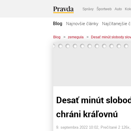
Správy
Športweb
Auto
Kok
Blog
Najnovšie články
Najčítanejšie č
Blog
>
zemegula
>
Desať minút slobody slov
Desať minút slobod
chráni kráľovnú
9. septembra 2022 10:02
, Prečítané 2 126x