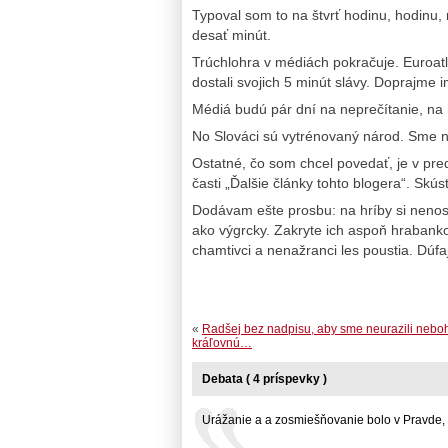
Typoval som to na štvrť hodinu, hodinu,
desať minút.
Trúchlohra v médiách pokračuje. Euroatla
dostali svojich 5 minút slávy. Doprajme i
Médiá budú pár dní na neprečítanie, na
No Slováci sú vytrénovaný národ. Sme n
Ostatné, čo som chcel povedať, je v pre
časti „Ďalšie články tohto blogera“. Skú
Dodávam ešte prosbu: na hríby si nenost
ako výgrcky. Zakryte ich aspoň hrabanko
chamtivci a nenažranci les poustia. Dú
«
Radšej bez nadpisu, aby sme neurazili nebo
kráľovnú…
Debata ( 4 príspevky )
Urážanie a a zosmiešňovanie bolo v Pravde, ke