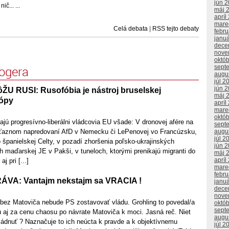
jún 
... ...
máj 
apríl
mare
Celá debata
|
RSS tejto debaty
febr
janu
dece
nove
októ
sept
logera
augu
júl 2
jún 
U RUSI: Rusofóbia je nástroj bruselskej
máj 
rópy
apríl
mare
októ
ú progresívno-liberálni vládcovia EU všade: V dronovej afére na
sept
augu
víťaznom napredovaní AfD v Nemecku či LePenovej vo Francúzsku,
júl 2
o španielskej Celty, v pozadí zhoršenia poľsko-ukrajinských
jún 
 maďarskej JE v Pakši, v tuneloch, ktorými prenikajú migranti do
máj 
apríl
j pri [...]
mare
febr
A: Vantajm nekstajm sa VRACIA !
janu
dece
nove
 bez Matoviča nebude PS zostavovať vládu. Grohling to povedal/a
októ
sept
u aj za cenu chaosu po návrate Matoviča k moci. Jasná reč. Niet
augu
ládnuť ? Naznačuje to ich neúcta k pravde a k objektívnemu
júl 2