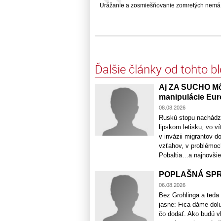
Urážanie a zosmiešňovanie zomretých nemá nič
Ďalšie články od tohto b
Aj ZA SUCHO MôŽ
manipulácie Eu
08.08.2026
Ruskú stopu nachádzaj
lipskom letisku, vo 
v invázii migrantov d
vzťahov, v problémoch
Pobaltia…a najnovšie a
POPLAŠNÁ SPRÁV
06.08.2026
Bez Grohlinga a teda
jasne: Fica dáme dol
čo dodať. Ako budú v