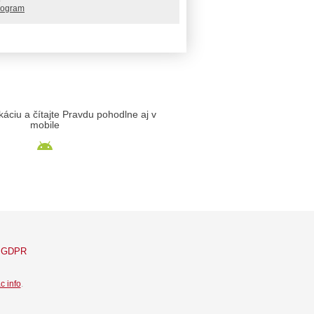
rogram
likáciu a čítajte Pravdu pohodlne aj v
mobile
GDPR
c info
.