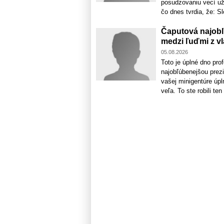
posudzovaniu vecí už 
čo dnes tvrdia, že: S
Čaputová najobľ
medzi ľuďmi z vl
05.08.2026
Toto je úplné dno pro
najobľúbenejšou prez
vašej minigentúre úpl
veľa. To ste robili te