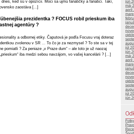
dnes, keď sú v opozícii. Moci sa ujmú fanatičky a fanatici. Takí,
jún 
máj 
lovensko zaostáva [...]
apríl
mare
febr
úbenejšia prezidentka ? FOCUS robil prieskum iba
janu
astnej agentúry ?
dece
nove
októ
fesionality a odbornej etiky. Čaputová je podľa Focusu vraj doteraz
sept
identkou zvolenou v SR … To čo je za nezmysel ? To ste sa v tej
augu
júl 2
ne pomiatli ? Za peniaze „v Praze dum“ – ale toto je už naozaj
jún 
n „prieskum“ iba medzi sebou navzájom, vo vašej kancelárii ? [...]
máj 
apríl
mare
janu
dece
nove
októ
sept
augu
júl 2
jún 
Od
Fotky
Prav
Rece
Šport