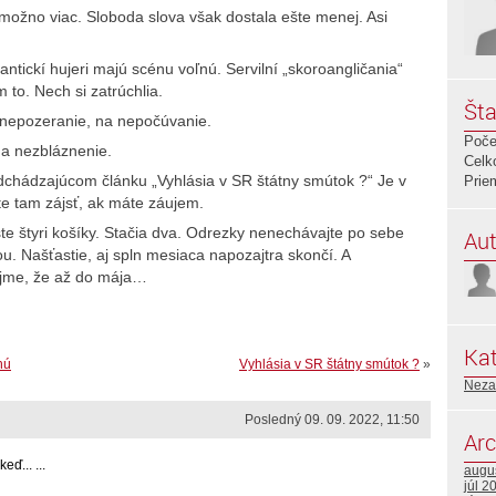
 možno viac. Sloboda slova však dostala ešte menej. Asi
ntickí hujeri majú scénu voľnú. Servilní „skoroangličania“
m to. Nech si zatrúchlia.
Šta
 nepozeranie, na nepočúvanie.
Poče
a nezbláznenie.
Celk
dchádzajúcom článku „Vyhlásia v SR štátny smútok ?“ Je v
Prie
ste tam zájsť, ak máte záujem.
e štyri košíky. Stačia dva. Odrezky nenechávajte po sebe
Aut
u. Našťastie, aj spln mesiaca napozajtra skončí. A
fajme, že až do mája…
Kat
hú
Vyhlásia v SR štátny smútok ?
»
Neza
Posledný 09. 09. 2022, 11:50
Arc
ď... ...
augu
júl 2