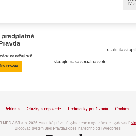
TV p
 predplatné
Pravda
stiahnite si ap
ormácie na každý deň
sledujte naše sociálne siete
íka Pravda
Reklama
Otázky a odpovede
Podmienky používania
Cookies
 MEDIA SR a. s. 2026. Autorské práva sú vyhradené a vykonáva ich vydavateľ,
via
Blogovací systém Blog.Pravda.sk beží na technológií Wordpress.