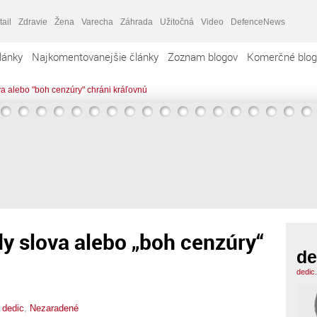
tail
Zdravie
Žena
Varecha
Záhrada
Užitočná
Video
DefenceNews
lánky
Najkomentovanejšie články
Zoznam blogov
Komerčné blog
a alebo "boh cenzúry" chráni kráľovnú
y slova alebo „boh cenzúry“
de
dedic
,
dedic
,
Nezaradené