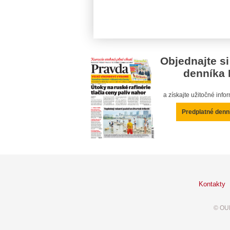
Objednajte si
denníka 
a získajte užitočné inf
Predplatné denn
Kontakty
© OUR