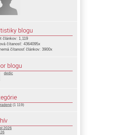
tistiky blogu
t článkov: 1,119
ová čítanosť: 4364095x
merná čítanosť článkov: 3900x
or blogu
dedic
egórie
radené
(1 119)
hív
st 2026
026