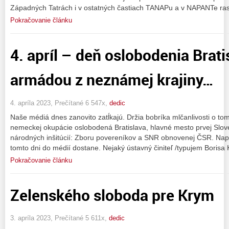
Západných Tatrách i v ostatných častiach TANAPu a v NAPANTe rast
Pokračovanie článku
4. apríl – deň oslobodenia Bra
armádou z neznámej krajiny…
4. apríla 2023, Prečítané 6 547x,
dedic
Naše médiá dnes zanovito zatĺkajú. Držia bobríka mlčanlivosti o to
nemeckej okupácie oslobodená Bratislava, hlavné mesto prvej Slove
národných inšitúcií: Zboru povereníkov a SNR obnovenej ČSR. Napo
tomto dni do médií dostane. Nejaký ústavný činiteľ /typujem Borisa 
Pokračovanie článku
Zelenského sloboda pre Krym
3. apríla 2023, Prečítané 5 611x,
dedic