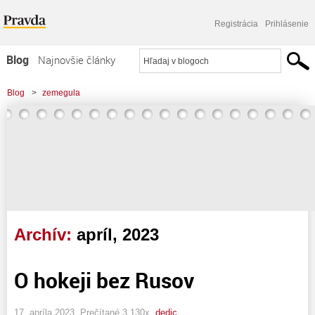
Registrácia
Prihlásenie
Blog
Najnovšie články
Najčítanejšie články
Blog
>
zemegula
Najkomentovanejšie články
Zoznam blogov
Komerčné blogy
Archív:
apríl, 2023
O hokeji bez Rusov
17. apríla 2023, Prečítané 3 130x,
dedic