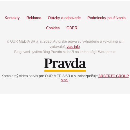
Kontakty
Reklama
Otázky a odpovede
Podmienky používania
Cookies
GDPR
© OUR MEDIA SR a. s. 2026. Autorské práva sú vyhradené a vykonáva ich
vydavateľ,
viac info
.
Blogovací systém Blog.Pravda.sk beží na technológií Wordpress.
Kompletný video servis pre OUR MEDIA SR a.s. zabezpečuje
ARBERTO GROUP
s.r.o.
.