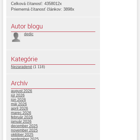
Celková čítanosť: 4358012x
Priemerná čítanosť článkov: 3898x
Autor blogu
dedic
Kategórie
Nezaradené
(1 118)
Archív
august 2026
júl 2026
jún 2026
máj 2026
apríl 2026
marec 2026
február 2026
január 2026
december 2025
november 2025
október 2025
september 2025