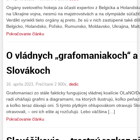
Orgány svetového hokeja za účasti expertov z Belgicka a Holandska
na Ukrajine vojna, nesmú na majstrovstvách a na olympiáde súťažiť 
Verdikt vyriekli tieto orgány aj preto, že sú v nich zastúpené také dô
Belgicko, Holandsko, Poľsko, Rumunsko, Moldavsko, Ukrajina, Mal
Pokračovanie článku
O vládnych „grafomaniakoch“ 
Slovákoch
16. apríla 2023, Prečítané 2 900x,
dedic
Grafomaniaci zo stále fakticky fungujúcej vládnej koalície OLaNO/
radi oháňajú grafmi a diagramami, na ktorých ilustrujú, koľko peňa
a koľko teraz dávajú oni. S týmto plytkým ohlupovákom otravujú Sl
otravovali, – oni ich ešte aj rozčuľujú. Lebo väčšina […]
Pokračovanie článku