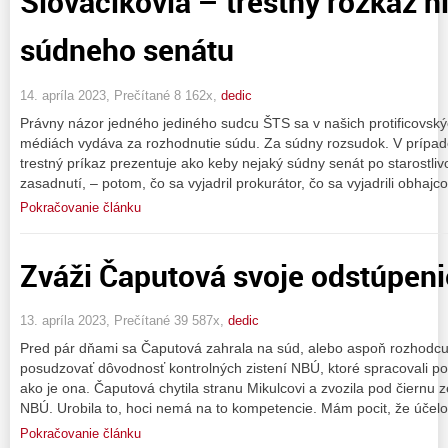
Slováčikovia – trestný rozkaz n
súdneho senátu
14. apríla 2023, Prečítané 8 162x,
dedic
Právny názor jedného jediného sudcu ŠTS sa v našich protificovský
médiách vydáva za rozhodnutie súdu. Za súdny rozsudok. V prípad
trestný príkaz prezentuje ako keby nejaký súdny senát po starostli
zasadnutí, – potom, čo sa vyjadril prokurátor, čo sa vyjadrili obhajc
Pokračovanie článku
Zváži Čaputová svoje odstúpeni
13. apríla 2023, Prečítané 39 587x,
dedic
Pred pár dňami sa Čaputová zahrala na súd, alebo aspoň rozhodcu. B
posudzovať dôvodnosť kontrolných zistení NBÚ, ktoré spracovali pods
ako je ona. Čaputová chytila stranu Mikulcovi a zvozila pod čiernu z
NBÚ. Urobila to, hoci nemá na to kompetencie. Mám pocit, že účel
Pokračovanie článku