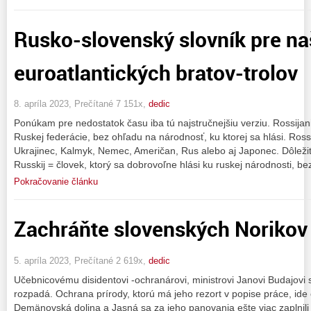
Rusko-slovenský slovník pre na
euroatlantických bratov-trolov
8. apríla 2023, Prečítané 7 151x,
dedic
Ponúkam pre nedostatok času iba tú najstručnejšiu verziu. Rossijani
Ruskej federácie, bez ohľadu na národnosť, ku ktorej sa hlási. Ros
Ukrajinec, Kalmyk, Nemec, Američan, Rus alebo aj Japonec. Dôležit
Russkij = človek, ktorý sa dobrovoľne hlási ku ruskej národnosti, be
Pokračovanie článku
Zachráňte slovenských Norikov 
5. apríla 2023, Prečítané 2 619x,
dedic
Učebnicovému disidentovi -ochranárovi, ministrovi Janovi Budajovi s
rozpadá. Ochrana prírody, ktorú má jeho rezort v popise práce, ide o
Demänovská dolina a Jasná sa za jeho panovania ešte viac zaplnil