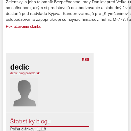
Zelenskyj a jeho tajomník Bezpečnostnej rady Danilov pred Veľkou
so spôsobom, akým si predstavujú oslobodzovanie a slobodný živo
dostanú pod nadvládu Kyjeva. Banderovci majú pre „Krymčaninov“
oslobodzovania zapoja ukropi čo najviac himarsov, húfnic M-777, ť
Pokračovanie článku
RSS
dedic
dedic.blog.pravda.sk
Štatistiky blogu
Počet článkov: 1,118