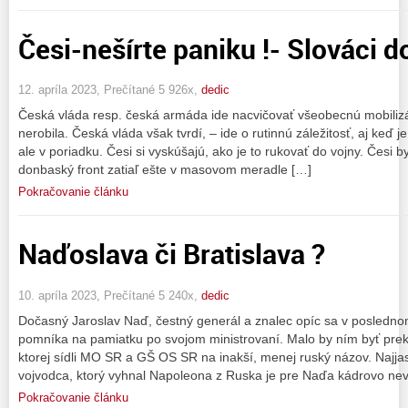
Česi-nešírte paniku !- Slováci d
12. apríla 2023, Prečítané 5 926x,
dedic
Česká vláda resp. česká armáda ide nacvičovať všeobecnú mobilizác
nerobila. Česká vláda však tvrdí, – ide o rutinnú záležitosť, aj keď j
ale v poriadku. Česi si vyskúšajú, ako je to rukovať do vojny. Česi b
donbaský front zatiaľ ešte v masovom meradle […]
Pokračovanie článku
Naďoslava či Bratislava ?
10. apríla 2023, Prečítané 5 240x,
dedic
Dočasný Jaroslav Naď, čestný generál a znalec opíc sa v posledn
pomníka na pamiatku po svojom ministrovaní. Malo by ním byť prekr
ktorej sídli MO SR a GŠ OS SR na inakší, menej ruský názov. Najja
vojvodca, ktorý vyhnal Napoleona z Ruska je pre Naďa kádrovo nev
Pokračovanie článku