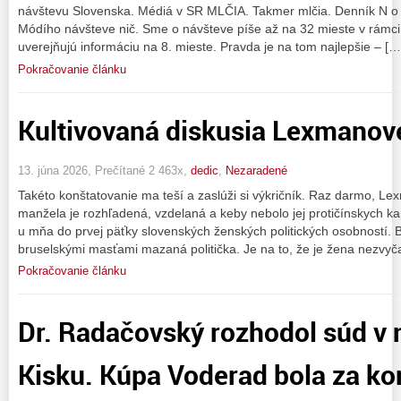
návštevu Slovenska. Médiá v SR MLČIA. Takmer mlčia. Denník N o 1
Módího návšteve nič. Sme o návšteve píše až na 32 mieste v rámci k
uverejňujú informáciu na 8. mieste. Pravda je na tom najlepšie – […
Pokračovanie článku
Kultivovaná diskusia Lexmanove
13. júna 2026, Prečítané 2 463x,
dedic
,
Nezaradené
Takéto konštatovanie ma teší a zaslúži si výkričník. Raz darmo, Le
manžela je rozhľadená, vzdelaná a keby nebolo jej protičínskych k
u mňa do prvej päťky slovenských ženských politických osobností.
bruselskými masťami mazaná politička. Je na to, že je žena nezvyč
Pokračovanie článku
Dr. Radačovský rozhodol súd v
Kisku. Kúpa Voderad bola za ko