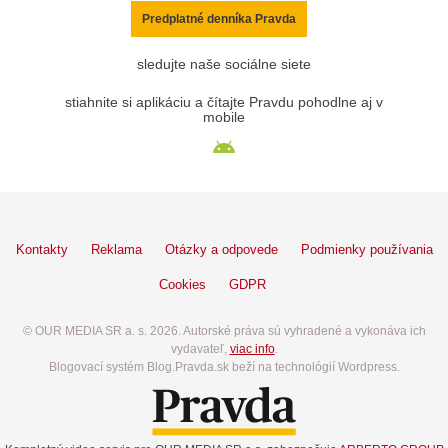
Predplatné denníka Pravda
sledujte naše sociálne siete
stiahnite si aplikáciu a čítajte Pravdu pohodlne aj v
mobile
Kontakty
Reklama
Otázky a odpovede
Podmienky používania
Cookies
GDPR
© OUR MEDIA SR a. s. 2026. Autorské práva sú vyhradené a vykonáva ich
vydavateľ,
viac info
.
Blogovací systém Blog.Pravda.sk beží na technológií Wordpress.