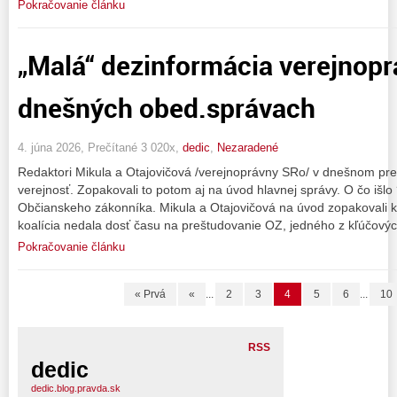
Pokračovanie článku
„Malá“ dezinformácia verejnop
dnešných obed.správach
4. júna 2026, Prečítané 3 020x,
dedic
,
Nezaradené
Redaktori Mikula a Otajovičová /verejnoprávny SRo/ v dnešnom pre
verejnosť. Zopakovali to potom aj na úvod hlavnej správy. O čo išl
Občianskeho zákonníka. Mikula a Otajovičová na úvod zopakovali k
koalícia nedala dosť času na preštudovanie OZ, jedného z kľúčovýc
Pokračovanie článku
« Prvá
«
...
2
3
4
5
6
...
10
RSS
dedic
dedic.blog.pravda.sk