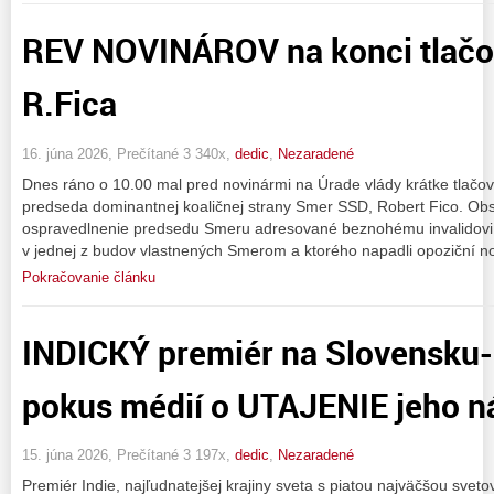
REV NOVINÁROV na konci tlačo
R.Fica
16. júna 2026, Prečítané 3 340x,
dedic
,
Nezaradené
Dnes ráno o 10.00 mal pred novinármi na Úrade vlády krátke tlačo
predseda dominantnej koaličnej strany Smer SSD, Robert Fico. Ob
ospravedlnenie predsedu Smeru adresované beznohému invalidovi z
v jednej z budov vlastnených Smerom a ktorého napadli opoziční nov
Pokračovanie článku
INDICKÝ premiér na Slovensk
pokus médií o UTAJENIE jeho n
15. júna 2026, Prečítané 3 197x,
dedic
,
Nezaradené
Premiér Indie, najľudnatejšej krajiny sveta s piatou najväčšou sveto