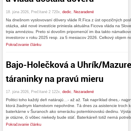
18. júna 2026, Prečítané 2 720x,
dedic
,
Nezaradené
Na dnešnom vyslovovaní dôvery vláde R.Fica z úst opozičných posl
otázka, aké nové investície priniesla aktuálna Ficova vláda na Slove
trpia amnéziou. Preto si dovolím pripomenúť im iba takto námatkovo
investorov v roku 2025 resp. za 5 mesiacov 2026. Celkový objem n
Pokračovanie článku
Bajo-Holečková a Uhrík/Mazure
táraninky na pravú mieru
17. júna 2026, Prečítané 2 122x,
dedic
,
Nezaradené
Politici toho každý deň natárajú…- až až. Tak napríklad dnes,- najp
ktorá žiadnym klamstvom nepohrdne. Tá dnes za asistencie troch k
baterkárne v Šuranoch ako smerácku potemkinovskú dedinu. Výsta
je otázne, či vôbec niekedy bude stáť. Baterkáreň totiž nemá potre
Pokračovanie článku