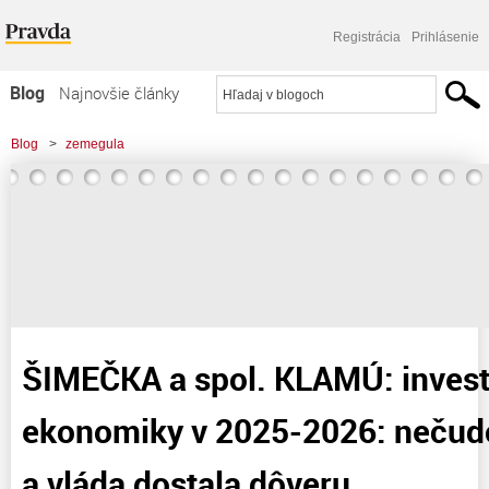
Registrácia
Prihlásenie
Blog
Najnovšie články
Najčítanejšie články
Blog
>
zemegula
Najkomentovanejšie články
Zoznam blogov
Komerčné blogy
ŠIMEČKA a spol. KLAMÚ: invest
ekonomiky v 2025-2026: neču
a vláda dostala dôveru