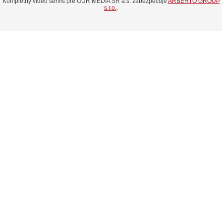
Kompletný video servis pre OUR MEDIA SR a.s. zabezpečuje
ARBERTO GROUP
s.r.o.
.