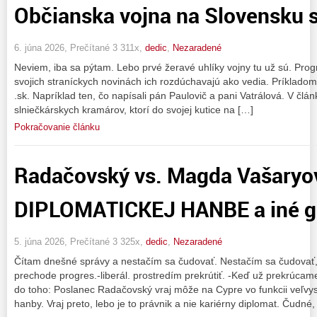
Občianska vojna na Slovensku s
6. júna 2026, Prečítané 3 311x,
dedic
,
Nezaradené
Neviem, iba sa pýtam. Lebo prvé žeravé uhlíky vojny tu už sú. Progres
svojich straníckych novinách ich rozdúchavajú ako vedia. Príkladom
.sk. Napríklad ten, čo napísali pán Paulovič a pani Vatrálová. V člá
slniečkárskych kramárov, ktorí do svojej kutice na […]
Pokračovanie článku
Radačovský vs. Magda Vašaryo
DIPLOMATICKEJ HANBE a iné g
5. júna 2026, Prečítané 3 325x,
dedic
,
Nezaradené
Čítam dnešné správy a nestačím sa čudovať. Nestačím sa čudovať, 
prechode progres.-liberál. prostredím prekrútiť. -Keď už prekrúca
do toho: Poslanec Radačovský vraj môže na Cypre vo funkcii veľvy
hanby. Vraj preto, lebo je to právnik a nie kariérny diplomat. Čudné,