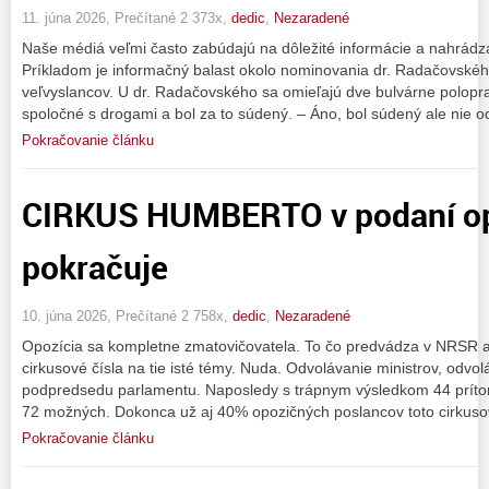
11. júna 2026, Prečítané 2 373x,
dedic
,
Nezaradené
Naše médiá veľmi často zabúdajú na dôležité informácie a nahrádz
Príkladom je informačný balast okolo nominovania dr. Radačovské
veľvyslancov. U dr. Radačovského sa omieľajú dve bulvárne poloprav
spoločné s drogami a bol za to súdený. – Áno, bol súdený ale nie 
Pokračovanie článku
CIRKUS HUMBERTO v podaní op
pokračuje
10. júna 2026, Prečítané 2 758x,
dedic
,
Nezaradené
Opozícia sa kompletne zmatovičovatela. To čo predvádza v NRSR a 
cirkusové čísla na tie isté témy. Nuda. Odvolávanie ministrov, odvo
podpredsedu parlamentu. Naposledy s trápnym výsledkom 44 prít
72 možných. Dokonca už aj 40% opozičných poslancov toto cirkuso
Pokračovanie článku