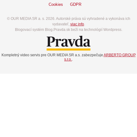
Cookies
GDPR
© OUR MEDIA SR a. s. 2026. Autorské práva sú vyhradené a vykonáva ich
vydavateľ,
viac info
.
Blogovací systém Blog.Pravda.sk beží na technológií Wordpress.
Kompletný video servis pre OUR MEDIA SR a.s. zabezpečuje
ARBERTO GROUP
s.r.o.
.