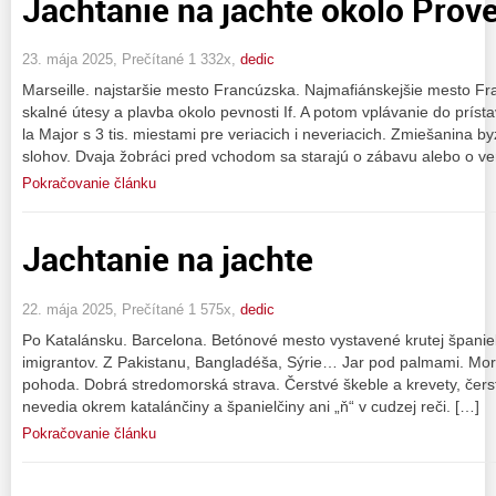
Jachtanie na jachte okolo Prov
23. mája 2025, Prečítané 1 332x,
dedic
Marseille. najstaršie mesto Francúzska. Najmafiánskejšie mesto F
skalné útesy a plavba okolo pevnosti If. A potom vplávanie do prís
la Major s 3 tis. miestami pre veriacich i neveriacich. Zmiešanina
slohov. Dvaja žobráci pred vchodom sa starajú o zábavu alebo o ve
Pokračovanie článku
Jachtanie na jachte
22. mája 2025, Prečítané 1 575x,
dedic
Po Katalánsku. Barcelona. Betónové mesto vystavené krutej španiel
imigrantov. Z Pakistanu, Bangladéša, Sýrie… Jar pod palmami. More
pohoda. Dobrá stredomorská strava. Čerstvé škeble a krevety, čerst
nevedia okrem katalánčiny a španielčiny ani „ň“ v cudzej reči. […]
Pokračovanie článku