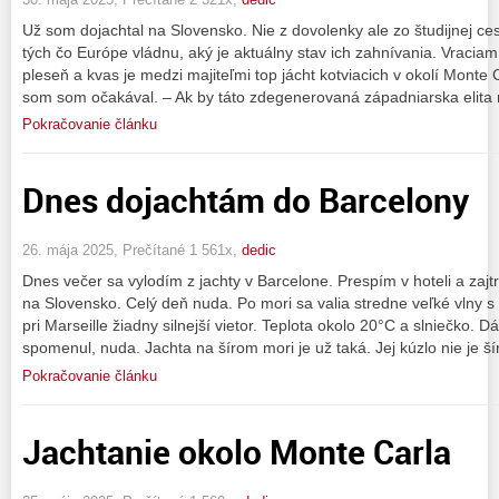
Už som dojachtal na Slovensko. Nie z dovolenky ale zo študijnej ces
tých čo Európe vládnu, aký je aktuálny stav ich zahnívania. Vraciam
pleseň a kvas je medzi majiteľmi top jácht kotviacich v okolí Monte 
som som očakával. – Ak by táto zdegenerovaná západniarska elita
Pokračovanie článku
Dnes dojachtám do Barcelony
26. mája 2025, Prečítané 1 561x,
dedic
Dnes večer sa vylodím z jachty v Barcelone. Prespím v hoteli a zaj
na Slovensko. Celý deň nuda. Po mori sa valia stredne veľké vlny s 
pri Marseille žiadny silnejší vietor. Teplota okolo 20°C a slniečko. D
spomenul, nuda. Jachta na šírom mori je už taká. Jej kúzlo nie je ší
Pokračovanie článku
Jachtanie okolo Monte Carla