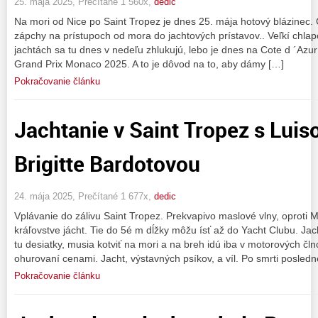
25. mája 2025, Prečítané 1 560x,
dedic
Na mori od Nice po Saint Tropez je dnes 25. mája hotový blázinec. 
zápchy na prístupoch od mora do jachtových prístavov.. Veľkí chlapc
jachtách sa tu dnes v nedeľu zhlukujú, lebo je dnes na Cote d ´Azu
Grand Prix Monaco 2025. A to je dôvod na to, aby dámy […]
Pokračovanie článku
Jachtanie v Saint Tropez s Lui
Brigitte Bardotovou
24. mája 2025, Prečítané 1 677x,
dedic
Vplávanie do zálivu Saint Tropez. Prekvapivo maslové vlny, oproti Ma
kráľovstve jácht. Tie do 5é m dĺžky môžu ísť až do Yacht Clubu. Jac
tu desiatky, musia kotviť na mori a na breh idú iba v motorových čln
ohurovaní cenami. Jacht, výstavných psíkov, a víl. Po smrti posled
Pokračovanie článku