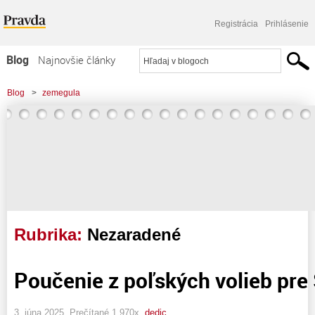
Registrácia
Prihlásenie
Blog
Najnovšie články
Najčítanejšie články
Blog
>
zemegula
Najkomentovanejšie články
Zoznam blogov
Komerčné blogy
Rubrika:
Nezaradené
Poučenie z poľských volieb pre
3. júna 2025, Prečítané 1 970x,
dedic