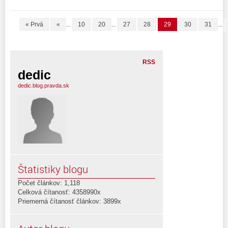
« Prvá
«
...
10
20
...
27
28
29
30
31
...
RSS
dedic
dedic.blog.pravda.sk
Štatistiky blogu
Počet článkov: 1,118
Celková čítanosť: 4358990x
Priemerná čítanosť článkov: 3899x