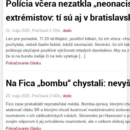
Polícia včera nezatkla „neonacis
extrémistov: tí sú aj v bratislavs
21. mája 2025, Prečítané 2 726x,
dedic
Len pre poriadok. Tí 20 strítfajteri, pouliční bitkári, čo ich včera -c
pochytala, neboli žiadni fašisti, tobôž neonacisti. Novinári, čo ich 
politizujú obyčajné pouličné výtržnosti mladých darebákov. Aby sa z 
že si na bundu našije či na telo vytetuje […]
Pokračovanie článku
Na Fica „bombu“ chystali: nevy
20. mája 2025, Prečítané 2 043x,
dedic
Fico zase prekabátil nepriateľské médiá. Bomba-správy, ktorými chce
atakovať vládu SR a ktorými chceli ilustrovať medzinárodnú izolova
novinárom v ich záškodníckych rukách. Slovensko pri hlasovaní o 
svojim odporom k jej schváleniu osamotené, ale v celkom dobrej sp
Pokračovanie článku