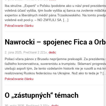
Iba stručne. „Experti“ v Poľsku /podobne ako u nás/ pred prezidents
volebná účasť vyššia, tým bude vyššia aj šanca na zvolenie miláčika 
expertov a liberálnych médií/ pána Trzaskowského. Na tomto predpok
volebné exit pool-y. – NO ZMÝLILI SA. […]
Pokračovanie článku
Nawrocki – spojenec Fica a Orbá
2. júna 2025, Prečítané 2 221x,
dedic
Poliaci včera pánov z Bruselu nepríjemne prekvapili. Za prezidenta 
ťažkého konzervatívca, suverenistu a trumpistu. Sklamaní progresivisti
utešujú aspoň tým, že tento vzdelaním historik nie je rusofil a má kri
realizovanej Ruskou federáciou na Ukrajine. Nuž ako to teda je ? [
Pokračovanie článku
O „zástupných“ témach
30. mája 2025, Prečítané 2 321x,
dedic