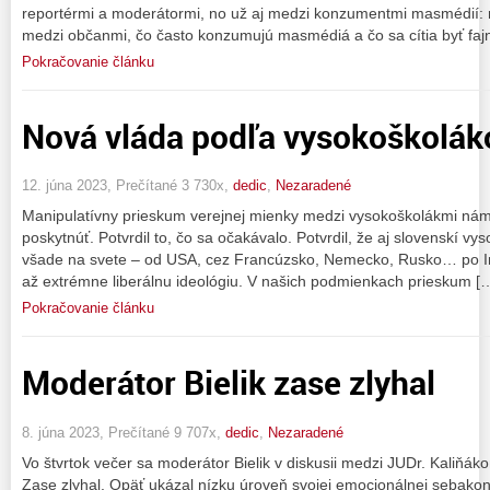
reportérmi a moderátormi, no už aj medzi konzumentmi masmédií:
medzi občanmi, čo často konzumujú masmédiá a čo sa cítia byť fajn
Pokračovanie článku
Nová vláda podľa vysokoškolák
12. júna 2023, Prečítané 3 730x,
dedic
,
Nezaradené
Manipulatívny prieskum verejnej mienky medzi vysokoškolákmi nám
poskytnúť. Potvrdil to, čo sa očakávalo. Potvrdil, že aj slovenskí vy
všade na svete – od USA, cez Francúzsko, Nemecko, Rusko… po Ind
až extrémne liberálnu ideológiu. V našich podmienkach prieskum [
Pokračovanie článku
Moderátor Bielik zase zlyhal
8. júna 2023, Prečítané 9 707x,
dedic
,
Nezaradené
Vo štvrtok večer sa moderátor Bielik v diskusii medzi JUDr. Kaliň
Zase zlyhal. Opäť ukázal nízku úroveň svojej emocionálnej sebakont