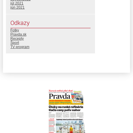
júl 2021
jún 2021
Odkazy
Fotky
Pravda.sk
Recepty
Šport
TV program