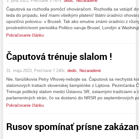
3. júna 2023, Prečítané 3 767x,
dedic
,
Nezaradené
Čaputová sa rozhodla pomôcť ohováračom. Rozhodla sa vstúpiť do 
teda do prípadu, keď /nami všetkými platení/ štátni úradníci ohová
opozičnú polovicu- v Bruseli. Tak ako smutne známi úradníci z rôzn
prostredníctvom periodika Politico varuje Brusel, Londýn a Washing
Pokračovanie článku
Čaputová trénuje slalom !
31. mája 2023, Prečítané 7 240x,
dedic
,
Nezaradené
Nie, fanúšikovia Petry Vlhovej-nebojte sa. Čaputová sa nechystá 
slalomových tratiach slovenskej šampiónke z Liptova. Pezinčanka Č
Trénuje politický slalom medzi Ústavou SR, ústavnými tradíciami a t
parlamentných strán, čo sa dostanú do NRSR po septembrových p
Pokračovanie článku
Rusov spomínať prísne zakázan