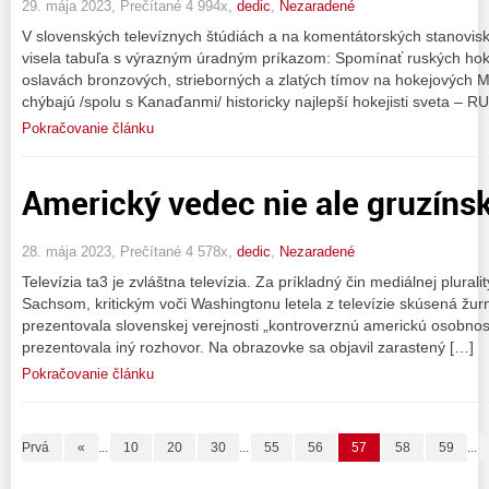
29. mája 2023, Prečítané 4 994x,
dedic
,
Nezaradené
V slovenských televíznych štúdiách a na komentátorských stanovis
visela tabuľa s výrazným úradným príkazom: Spomínať ruských hok
oslavách bronzových, strieborných a zlatých tímov na hokejových 
chýbajú /spolu s Kanaďanmi/ historicky najlepší hokejisti sveta – RU
Pokračovanie článku
Americký vedec nie ale gruzínsk
28. mája 2023, Prečítané 4 578x,
dedic
,
Nezaradené
Televízia ta3 je zvláštna televízia. Za príkladný čin mediálnej plura
Sachsom, kritickým voči Washingtonu letela z televízie skúsená žurn
prezentovala slovenskej verejnosti „kontroverznú americkú osobnosť
prezentovala iný rozhovor. Na obrazovke sa objavil zarastený […]
Pokračovanie článku
Prvá
«
...
10
20
30
...
55
56
57
58
59
...