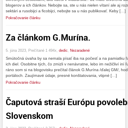
blogerov a ich článkov. Nebojte sa, ste u nás nielen vítaní ale aj r
sektári a rusobijci a ficobijci, nebojte sa u nás publikovať. Keby […]
Pokračovanie článku
Za článkom G.Murína.
5. júna 2023, Prečítané 1 494x,
dedic
,
Nezaradené
Smútočná úvaha by sa nemala písať iba na počesť a na pamiatku ľu
ich diel. Osobitne tých, čo zmizli v nenávratne, lebo im nežičliví iní ľ
ráno som si na blogovisku prečítal článok G.Murína /ďalej GM/, hodn
portáloch. Zaujímavé údaje, presné konštatovania, vtipné […]
Pokračovanie článku
Čaputová straší Európu povole
Slovenskom