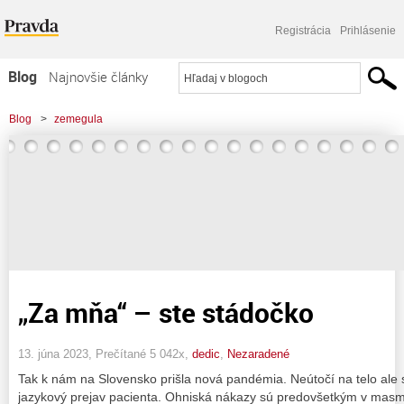
Registrácia
Prihlásenie
Blog
Najnovšie články
Najčítanejšie články
Blog
>
zemegula
Najkomentovanejšie články
Zoznam blogov
Komerčné blogy
„Za mňa“ – ste stádočko
13. júna 2023, Prečítané 5 042x,
dedic
,
Nezaradené
Tak k nám na Slovensko prišla nová pandémia. Neútočí na telo ale
jazykový prejav pacienta. Ohniská nákazy sú predovšetkým v masm