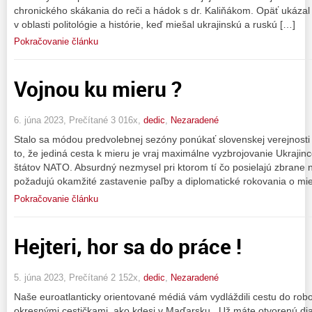
chronického skákania do reči a hádok s dr. Kaliňákom. Opäť ukázal
v oblasti politológie a histórie, keď miešal ukrajinskú a ruskú […]
Pokračovanie článku
Vojnou ku mieru ?
6. júna 2023, Prečítané 3 016x,
dedic
,
Nezaradené
Stalo sa módou predvolebnej sezóny ponúkať slovenskej verejnost
to, že jediná cesta k mieru je vraj maximálne vyzbrojovanie Ukrajin
štátov NATO. Absurdný nezmysel pri ktorom tí čo posielajú zbrane na
požadujú okamžité zastavenie paľby a diplomatické rokovania o mie
Pokračovanie článku
Hejteri, hor sa do práce !
5. júna 2023, Prečítané 2 152x,
dedic
,
Nezaradené
Naše euroatlanticky orientované médiá vám vydláždili cestu do rob
okresnými cestičkami, ako kdesi v Maďarsku.. Už máte otvorenú dia